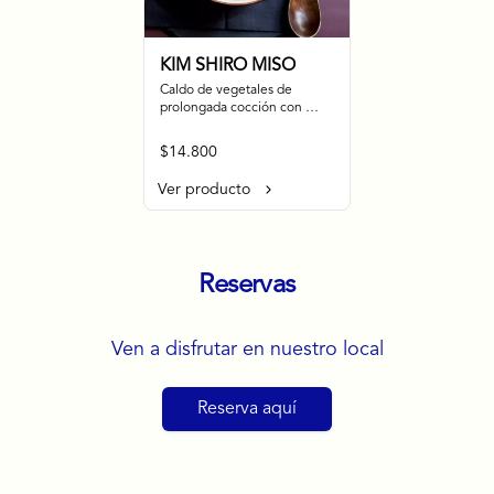
KIM SHIRO MISO
Caldo de vegetales de 
prolongada cocción con 
sabor sutil, acompañado de 
rábanos encurtidos, shitakes 
$14.800
cocidos en almibar de soya, 
puerro, huevos nitamago 
Ver producto
(tofu nitamago como opción 
vegana) y los infaltables 
fideos de ramen.
Reservas
Ven a disfrutar en nuestro local
Reserva aquí