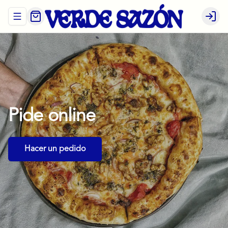
Abrir menu de navegación
Login
Pide
online
Hacer un pedido