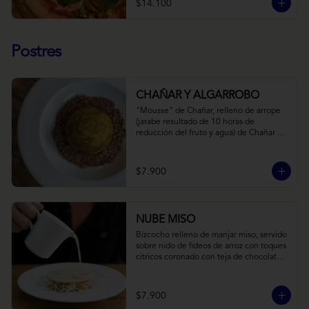
$14.100
Postres
CHAÑAR Y ALGARROBO
"Mousse” de Chañar, relleno de arrope 
(jarabe resultado de 10 horas de 
reducción del fruto y agua) de Chañar 
con toque de clavo de olor y canela, 
cubierto de una fina capa  de chocolate 
amargo y cúrcuma, sobre una tierra de 
$7.900
harina de Algarrobo y nueces.
NUBE MISO
Bizcocho relleno de manjar miso, servido 
sobre nido de fideos de arroz con toques 
citricos coronado con teja de chocolate 
blanco y bañado con mezcla tres leches 
tibia.
$7.900