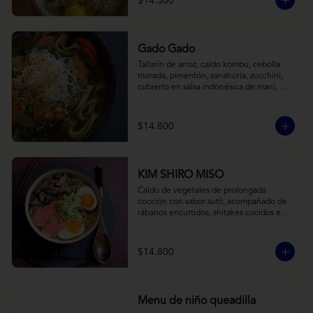
$14.300
Gado Gado
Tallarín de arroz, caldo kombu, cebolla 
morada, pimentón, zanahoria, zucchini, 
cubierto en salsa indonésica de maní, 
pesto de cilantro y brotes de alfalfa.
$14.800
KIM SHIRO MISO
Caldo de vegetales de prolongada 
cocción con sabor sutil, acompañado de 
rábanos encurtidos, shitakes cocidos en 
almibar de soya, puerro, huevos 
nitamago (tofu nitamago como opción 
vegana) y los infaltables fideos de ramen.
$14.800
Menu de niño queadilla