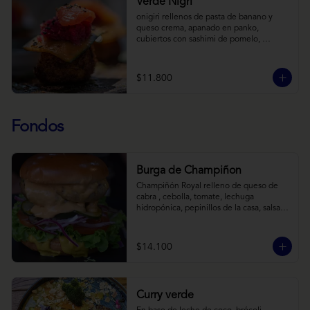
Verde Nigri
onigiri rellenos de pasta de banano y 
queso crema, apanado en panko, 
cubiertos con sashimi de pomelo, 
encurtido de pepino teriyaki, pasta de 
fermento de coles y jengibre, sobre salsa 
de crema de coco con wasabi y tierra de 
$11.800
cochayuyo.
Fondos
Burga de Champiñon
Champiñón Royal relleno de queso de 
cabra , cebolla, tomate, lechuga 
hidropónica, pepinillos de la casa, salsa 
tipo “big mac”, mostaza en pan brioche y 
acompañado de papas horneadas.
$14.100
Curry verde