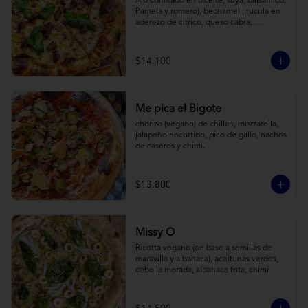
Ajo confitado en (aceite, soya, balsamico, 
Pamela y romero), bechamel , rucula en 
aderezo de cítrico, queso cabra, 
mozzarella, parmesano
$14.100
Me pica el Bigote
chorizo (vegano) de chillan, mozzarella, 
jalapeño encurtido, pico de gallo, nachos 
de caseros y chimi.
$13.800
Missy O
Ricotta vegano (en base a semillas de 
maravilla y albahaca), aceitunas verdes, 
cebolla morada, albahaca frita, chimi