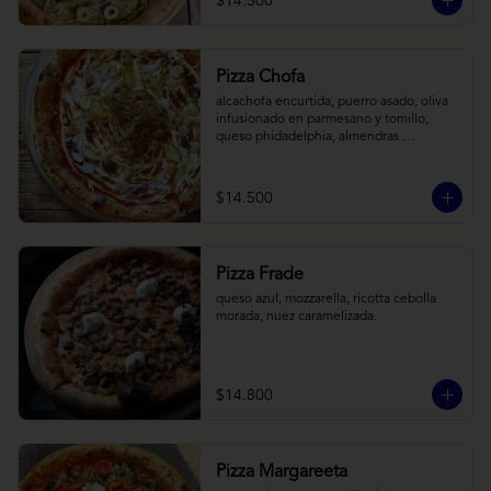
$14.500
Pizza Chofa
alcachofa encurtida, puerro asado, oliva 
infusionado en parmesano y tomillo, 
queso phidadelphia, almendras 
laminadas y ralladura de limon
$14.500
Pizza Frade
queso azul, mozzarella, ricotta cebolla 
morada, nuez caramelizada.
$14.800
Pizza Margareeta