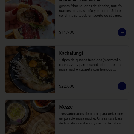
gyosas fritas rellenas de shitake, tartufo, 
nueces tostadas, tofu y cebollín. Sobre 
col china salteada en aceite de sésamo, 
acompañado de salsa de arándanos con 
toques asiáticos
$11.900
Kachafungi
4 tipos de quesos fundidos (mozzarella, 
cabra, azul y parmesano) sobre nuestra 
masa madre cubierta con hongos 
morchellas y enokis, yemas de huevo 
(cremosas), laminas finas de trufa negra 
frescas y pequeños toques de 
$22.000
chimichurri.
Mezze
Tres variedades de platos para untar con 
un pan de masa madre. Una salsa a base 
de tomate confitados y cacho de cabra; 
hummus rústico coronado con picadillo 
de ají verde, limón y ajo; pimentones y 