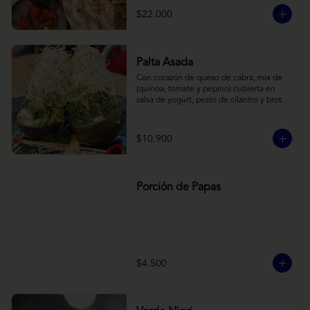
cebollas horneadas largamente, con 
$22.000
toques de aceite asiático sobre cama de 
labneh casero (yogurt cremoso griego).
Palta Asada
Con corazón de queso de cabra, mix de 
(quínoa, tomate y pepino) cubierta en 
salsa de yogurt, pesto de cilantro y brotes 
de alfalfa.
$10.900
Porción de Papas
$4.500