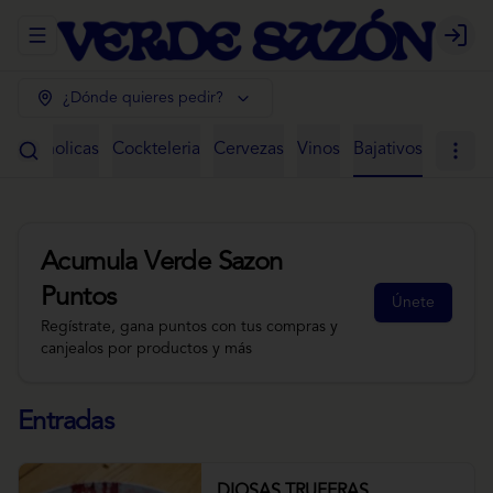
Abrir menu de navegación
Login
¿Dónde quieres pedir?
 Alcoholicas
Cockteleria
Cervezas
Vinos
Bajativos
Acumula
Verde Sazon
Puntos
Únete
Regístrate, gana puntos con tus compras y
canjealos por productos y más
Entradas
DIOSAS TRUFERAS