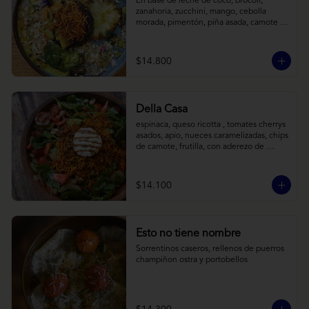
En base de leche de coco, brócoli, 
zanahoria, zucchini, mango, cebolla 
morada, pimentón, piña asada, camote 
crocante y almendras tostadas. Todo 
sobre arroz negro.
$14.800
Della Casa
espinaca, queso ricotta , tomates cherrys 
asados, apio, nueces caramelizadas, chips 
de camote, frutilla, con aderezo de 
reducción de balsámico y mostaza.
$14.100
Esto no tiene nombre
Sorrentinos caseros, rellenos de puerros 
champiñon ostra y portobellos