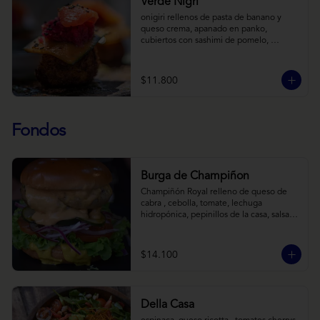
Verde Nigri
onigiri rellenos de pasta de banano y 
queso crema, apanado en panko, 
cubiertos con sashimi de pomelo, 
encurtido de pepino teriyaki, pasta de 
fermento de coles y jengibre, sobre salsa 
de crema de coco con wasabi y tierra de 
$11.800
cochayuyo.
Fondos
Burga de Champiñon
Champiñón Royal relleno de queso de 
cabra , cebolla, tomate, lechuga 
hidropónica, pepinillos de la casa, salsa 
tipo “big mac”, mostaza en pan brioche y 
acompañado de papas horneadas.
$14.100
Della Casa