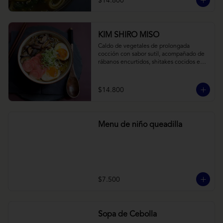
$14.800
KIM SHIRO MISO
Caldo de vegetales de prolongada 
cocción con sabor sutil, acompañado de 
rábanos encurtidos, shitakes cocidos en 
almibar de soya, puerro, huevos 
nitamago (tofu nitamago como opción 
vegana) y los infaltables fideos de ramen.
$14.800
Menu de niño queadilla
$7.500
Sopa de Cebolla