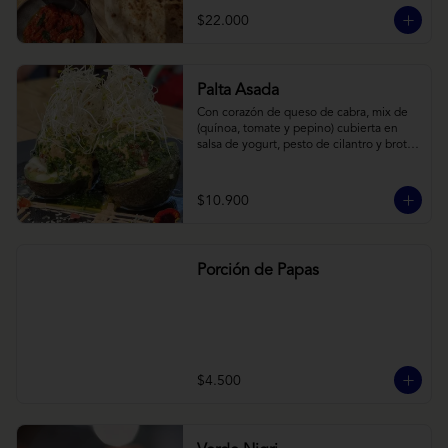
cebollas horneadas largamente, con 
$22.000
toques de aceite asiático sobre cama de 
labneh casero (yogurt cremoso griego).
Palta Asada
Con corazón de queso de cabra, mix de 
(quínoa, tomate y pepino) cubierta en 
salsa de yogurt, pesto de cilantro y brotes 
de alfalfa.
$10.900
Porción de Papas
$4.500