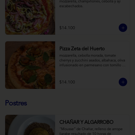
mozzarella, champiñones, cebolla y ají 
escabechados.
$14.100
Pizza Zeta del Huerto
mozzarella, cebolla morada, tomate 
cherrys y zucchini asados, albahaca, oliva 
infusionado en parmesano con tomillo y 
reducción de balsámico.
$14.100
Postres
CHAÑAR Y ALGARROBO
"Mousse” de Chañar, relleno de arrope 
(jarabe resultado de 10 horas de 