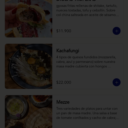
gyosas fritas rellenas de shitake, tartufo, 
nueces tostadas, tofu y cebollín. Sobre 
col china salteada en aceite de sésamo, 
acompañado de salsa de arándanos con 
toques asiáticos
$11.900
Kachafungi
4 tipos de quesos fundidos (mozzarella, 
cabra, azul y parmesano) sobre nuestra 
masa madre cubierta con hongos 
morchellas y enokis, yemas de huevo 
(cremosas), laminas finas de trufa negra 
frescas y pequeños toques de 
$22.000
chimichurri.
Mezze
Tres variedades de platos para untar con 
un pan de masa madre. Una salsa a base 
de tomate confitados y cacho de cabra; 
hummus rústico coronado con picadillo 
de ají verde, limón y ajo; pimentones y 