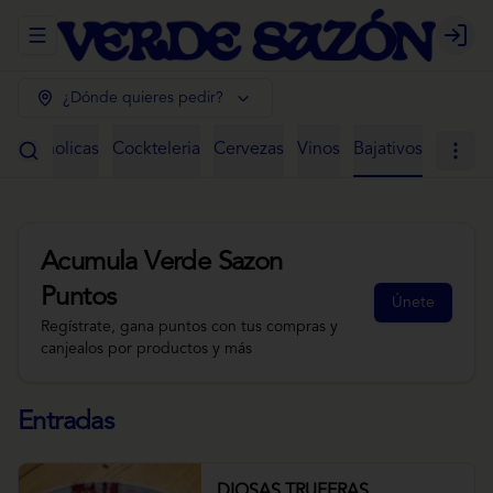
Abrir menu de navegación
Login
¿Dónde quieres pedir?
 Alcoholicas
Cockteleria
Cervezas
Vinos
Bajativos
Acumula
Verde Sazon
Puntos
Únete
Regístrate, gana puntos con tus compras y
canjealos por productos y más
Entradas
DIOSAS TRUFERAS