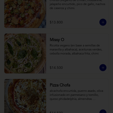
chorizo (vegano) de chillan, mozzarella, 
jalapeño encurtido, pico de gallo, nachos 
de caseros y chimi.
$13.800
Missy O
Ricotta vegano (en base a semillas de 
maravilla y albahaca), aceitunas verdes, 
cebolla morada, albahaca frita, chimi
$14.500
Pizza Chofa
alcachofa encurtida, puerro asado, oliva 
infusionado en parmesano y tomillo, 
queso phidadelphia, almendras 
laminadas y ralladura de limon