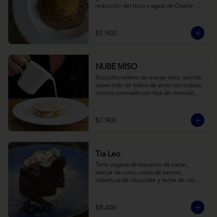
reducción del fruto y agua) de Chañar 
con toque de clavo de olor y canela, 
cubierto de una fina capa  de chocolate 
amargo y cúrcuma, sobre una tierra de 
$7.900
harina de Algarrobo y nueces.
NUBE MISO
Bizcocho relleno de manjar miso, servido 
sobre nido de fideos de arroz con toques 
citricos coronado con teja de chocolate 
blanco y bañado con mezcla tres leches 
tibia.
$7.900
Tia Leo
Torta vegana de bizcocho de cacao, 
manjar de coco, coulis de berries, 
cobertura de chocolate y leche de coco 
con almendra, acompañado de frutas de 
estación.
$8.400