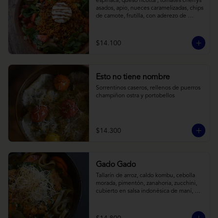
espinaca, queso ricotta , tomates cherrys 
asados, apio, nueces caramelizadas, chips 
de camote, frutilla, con aderezo de 
reducción de balsámico y mostaza.
$14.100
Esto no tiene nombre
Sorrentinos caseros, rellenos de puerros 
champiñon ostra y portobellos
$14.300
Gado Gado
Tallarín de arroz, caldo kombu, cebolla 
morada, pimentón, zanahoria, zucchini, 
cubierto en salsa indonésica de maní, 
pesto de cilantro y brotes de alfalfa.