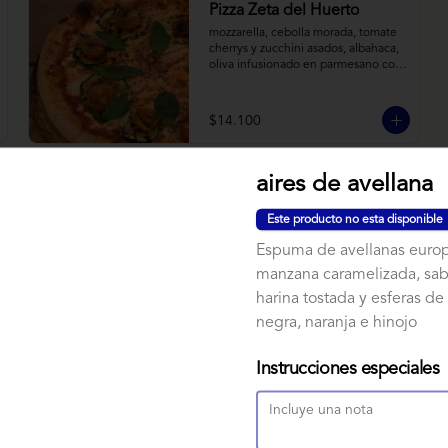
Pizza Zeta del Huerto
mozzarella, cebolla morada, tomate 
cherrys y zucchini asados, albahaca, 
oliva infusionado en parmesano con 
tomillo y reducción de balsámico.
$14.100
aires de avellana
Este producto no esta disponible
Espuma de avellanas euro
NUBE MISO
manzana caramelizada, sab
Bizcocho relleno de manjar miso, 
servido sobre nido de fideos de arroz 
harina tostada y esferas de
con toques citricos coronado con 
negra, naranja e hinojo
teja de chocolate blanco y bañado 
con mezcla tres leches tibia.
$7.900
Instrucciones especiales