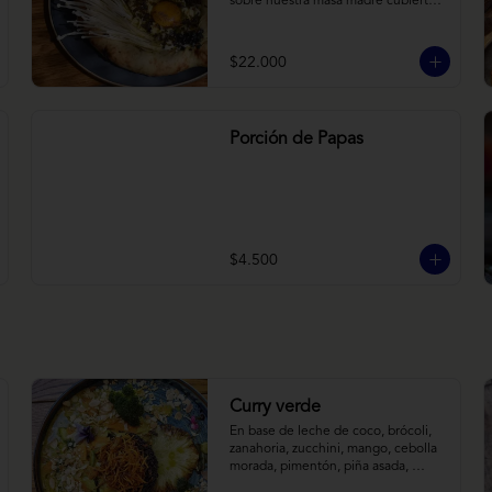
sobre nuestra masa madre cubierta 
con hongos morchellas y enokis, 
yemas de huevo (cremosas), laminas 
finas de trufa negra frescas y 
$22.000
pequeños toques de chimichurri.
Porción de Papas
$4.500
Curry verde
En base de leche de coco, brócoli, 
zanahoria, zucchini, mango, cebolla 
morada, pimentón, piña asada, 
camote crocante y almendras 