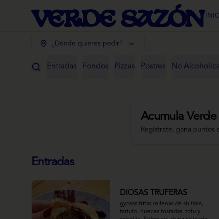
INI
¿Dónde quieres pedir?
Entradas
Fondos
Pizzas
Postres
No Alcoholic
Acumula
Verde
Regístrate, gana puntos 
Entradas
DIOSAS TRUFERAS
gyosas fritas rellenas de shitake, 
tartufo, nueces tostadas, tofu y 