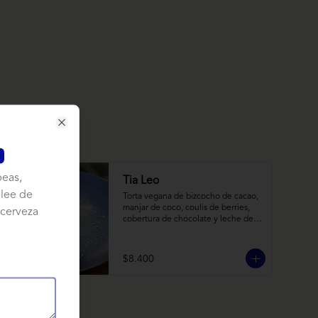
Close
peas,
Tia Leo
lee de
Torta vegana de bizcocho de cacao, 
manjar de coco, coulis de berries, 
 cerveza
cobertura de chocolate y leche de 
coco con almendra, acompañado de 
frutas de estación.
$8.400