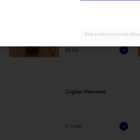
Bless betarraga
Betarraga, manzana, zanahoria
Este producto no esta disp
$4.600
Cognac Hennessy
$13.400