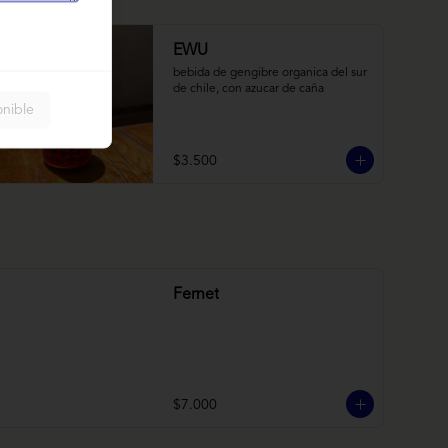
EWU
bebida de gengibre organica del sur 
de chile, con azucar de caña
onible
$3.500
Fernet
$7.000