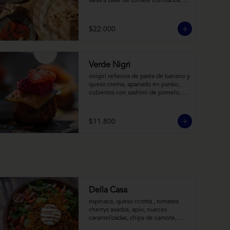
salsa a base de tomate confitados y 
cacho de cabra; hummus rústico 
coronado con picadillo de ají verde, 
limón y ajo; pimentones y cebollas 
$22.000
horneadas largamente, con toques 
de aceite asiático sobre cama de 
labneh casero (yogurt cremoso 
griego).
Verde Nigri
onigiri rellenos de pasta de banano y 
queso crema, apanado en panko, 
cubiertos con sashimi de pomelo, 
encurtido de pepino teriyaki, pasta 
de fermento de coles y jengibre, 
sobre salsa de crema de coco con 
$11.800
wasabi y tierra de cochayuyo.
Della Casa
espinaca, queso ricotta , tomates 
cherrys asados, apio, nueces 
caramelizadas, chips de camote, 
frutilla, con aderezo de reducción de 