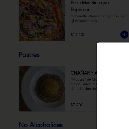
Pizza Mas Rica que
Peperoni
mozzarella, champiñones, cebolla y 
ají escabechados.
$14.100
Postres
CHAÑAR Y ALGARROBO
"Mousse” de Chañar, relleno de 
arrope (jarabe resultado de 10 horas 
de reducción del fruto y agua) de 
Chañar con toque de clavo de olor y 
canela, cubierto de una fina capa  de 
chocolate amargo y cúrcuma, sobre 
$7.900
una tierra de harina de 
Algarrobo y nueces.
No Alcoholicas