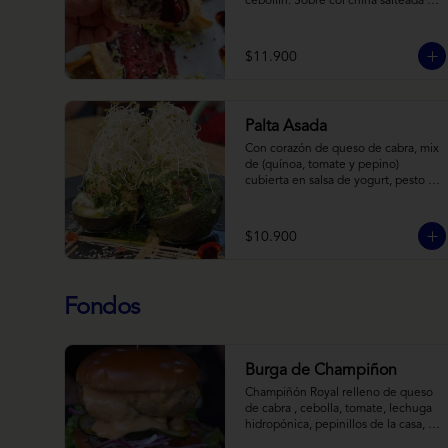
cebollín. Sobre col china salteada en 
aceite de sésamo, acompañado de 
salsa de arándanos con toques 
asiáticos
$11.900
Palta Asada
Con corazón de queso de cabra, mix 
de (quínoa, tomate y pepino) 
cubierta en salsa de yogurt, pesto de 
cilantro y brotes de alfalfa.
$10.900
Fondos
Burga de Champiñon
Champiñón Royal relleno de queso 
de cabra , cebolla, tomate, lechuga 
hidropónica, pepinillos de la casa, 
salsa tipo “big mac”, mostaza en pan 