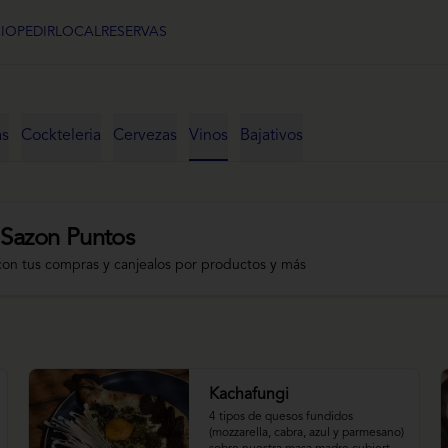
CIO
PEDIR
LOCAL
RESERVAS
as
Cockteleria
Cervezas
Vinos
Bajativos
 Sazon Puntos
con tus compras y canjealos por productos y más
Kachafungi
4 tipos de quesos fundidos 
(mozzarella, cabra, azul y parmesano) 