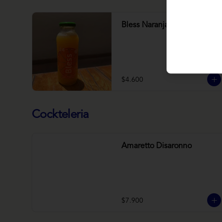
Bless Naranja
$4.600
Cockteleria
Amaretto Disaronno
$7.900