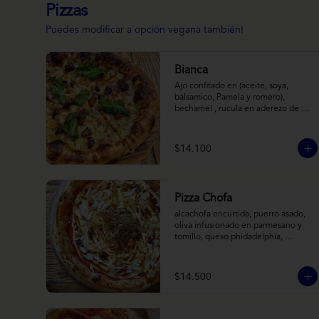
Pizzas
Puedes modificar a opción vegana también!
Bianca
Ajo confitado en (aceite, soya, 
balsamico, Pamela y romero), 
bechamel , rucula en aderezo de 
cítrico, queso cabra, mozzarella, 
parmesano
$14.100
Pizza Chofa
alcachofa encurtida, puerro asado, 
oliva infusionado en parmesano y 
tomillo, queso phidadelphia, 
almendras laminadas y ralladura de 
limon
$14.500