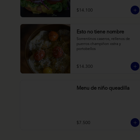
brioche y acompañado de papas 
horneadas.
$14.100
Esto no tiene nombre
Sorrentinos caseros, rellenos de 
puerros champiñon ostra y 
portobellos
$14.300
Menu de niño queadilla
$7.500