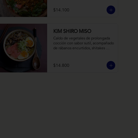
balsámico y mostaza.
$14.100
KIM SHIRO MISO
Caldo de vegetales de prolongada 
cocción con sabor sutil, acompañado 
de rábanos encurtidos, shitakes 
cocidos en almibar de soya, puerro, 
huevos nitamago (tofu nitamago 
como opción vegana) y los 
$14.800
infaltables fideos de ramen.