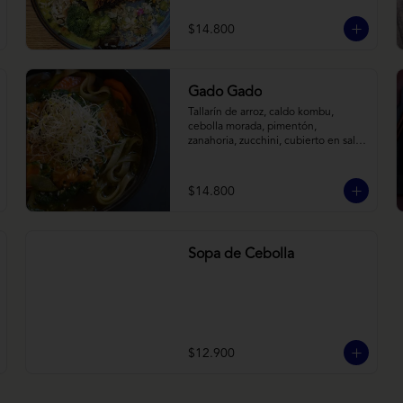
tostadas. Todo sobre arroz negro.
$14.800
Gado Gado
Tallarín de arroz, caldo kombu, 
cebolla morada, pimentón, 
zanahoria, zucchini, cubierto en salsa 
indonésica de maní, pesto de 
cilantro y brotes de alfalfa.
$14.800
Sopa de Cebolla
$12.900