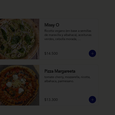
Missy O
Ricotta vegano (en base a semillas 
de maravilla y albahaca), aceitunas 
verdes, cebolla morada, 
albahaca frita, chimi
$14.500
Pizza Margareeta
tomate cherry, mozzarella, ricotta, 
albahaca, parmesano.
$13.300