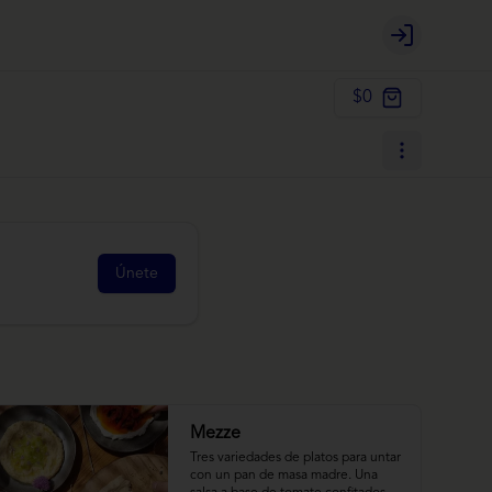
Login
$0
Únete
Mezze
Tres variedades de platos para untar 
con un pan de masa madre. Una 