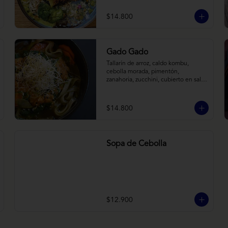
tostadas. Todo sobre arroz negro.
$14.800
Gado Gado
Tallarín de arroz, caldo kombu, 
cebolla morada, pimentón, 
zanahoria, zucchini, cubierto en salsa 
indonésica de maní, pesto de 
cilantro y brotes de alfalfa.
$14.800
Sopa de Cebolla
$12.900