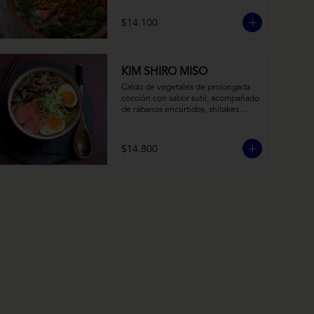
balsámico y mostaza.
$14.100
KIM SHIRO MISO
Caldo de vegetales de prolongada 
cocción con sabor sutil, acompañado 
de rábanos encurtidos, shitakes 
cocidos en almibar de soya, puerro, 
huevos nitamago (tofu nitamago 
como opción vegana) y los 
$14.800
infaltables fideos de ramen.