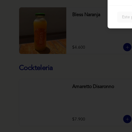
Bless Naranja
Este 
$4.600
Cockteleria
Amaretto Disaronno
$7.900