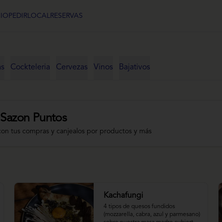
CIO
PEDIR
LOCAL
RESERVAS
as
Cockteleria
Cervezas
Vinos
Bajativos
 Sazon Puntos
con tus compras y canjealos por productos y más
Kachafungi
4 tipos de quesos fundidos 
(mozzarella, cabra, azul y parmesano) 