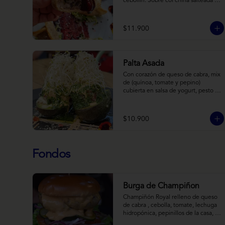
cebollín. Sobre col china salteada en 
aceite de sésamo, acompañado de 
salsa de arándanos con toques 
asiáticos
$11.900
Palta Asada
Con corazón de queso de cabra, mix 
de (quínoa, tomate y pepino) 
cubierta en salsa de yogurt, pesto de 
cilantro y brotes de alfalfa.
$10.900
Fondos
Burga de Champiñon
Champiñón Royal relleno de queso 
de cabra , cebolla, tomate, lechuga 
hidropónica, pepinillos de la casa, 
salsa tipo “big mac”, mostaza en pan 