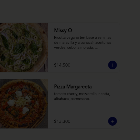
Missy O
Ricotta vegano (en base a semillas 
de maravilla y albahaca), aceitunas 
verdes, cebolla morada, 
albahaca frita, chimi
$14.500
Pizza Margareeta
tomate cherry, mozzarella, ricotta, 
albahaca, parmesano.
$13.300