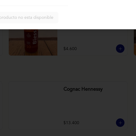
Bless betarraga
producto no esta disponible
Betarraga, manzana, zanahoria
$4.600
Cognac Hennessy
$13.400