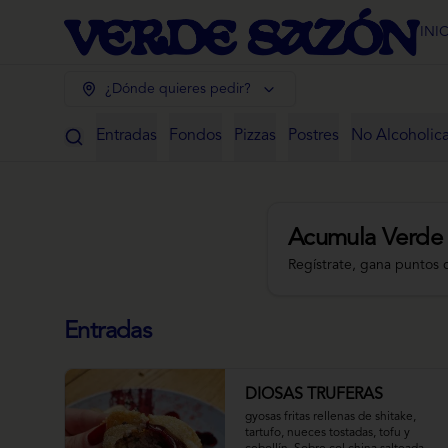
INI
¿Dónde quieres pedir?
Entradas
Fondos
Pizzas
Postres
No Alcoholic
Acumula
Verde
Regístrate, gana puntos 
Entradas
DIOSAS TRUFERAS
gyosas fritas rellenas de shitake, 
tartufo, nueces tostadas, tofu y 