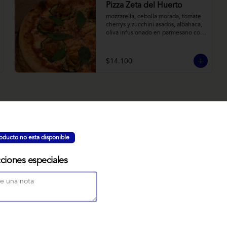
Pizza Zeta del Huerto
mozzarella, cebolla morada, tomate 
cherrys y zucchini asados, albahaca, 
oliva infusionado en parmesano con 
tomillo y reducción de balsámico.
$14.100
NUBE MISO
oducto no esta disponible
Bizcocho relleno de manjar miso, 
servido sobre nido de fideos de arroz 
con toques citricos coronado con 
cciones especiales
teja de chocolate blanco y bañado 
con mezcla tres leches tibia.
$7.900