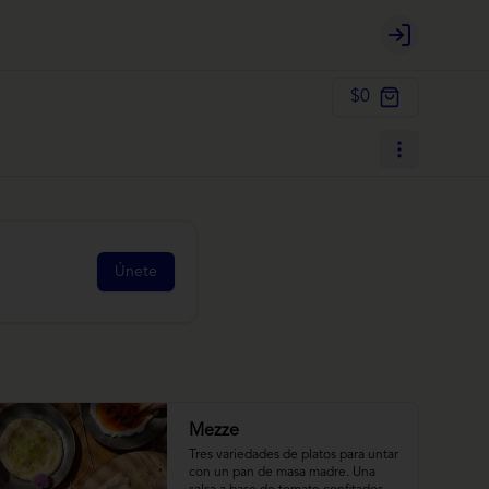
Login
$0
Únete
Mezze
Tres variedades de platos para untar 
con un pan de masa madre. Una 