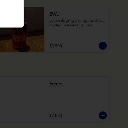
EWU
bebida de gengibre organica del sur 
de chile, con azucar de caña
$3.500
Fernet
$7.000