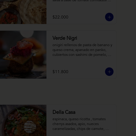
salsa a base de tomate confitados y 
cacho de cabra; hummus rústico 
coronado con picadillo de ají verde, 
limón y ajo; pimentones y cebollas 
$22.000
horneadas largamente, con toques 
de aceite asiático sobre cama de 
labneh casero (yogurt cremoso 
griego).
Verde Nigri
onigiri rellenos de pasta de banano y 
queso crema, apanado en panko, 
cubiertos con sashimi de pomelo, 
encurtido de pepino teriyaki, pasta 
de fermento de coles y jengibre, 
sobre salsa de crema de coco con 
$11.800
wasabi y tierra de cochayuyo.
Della Casa
espinaca, queso ricotta , tomates 
cherrys asados, apio, nueces 
caramelizadas, chips de camote, 
frutilla, con aderezo de reducción de 