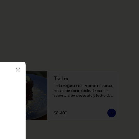
Close
Tia Leo
Torta vegana de bizcocho de cacao, 
manjar de coco, coulis de berries, 
cobertura de chocolate y leche de 
coco con almendra, acompañado de 
frutas de estación.
$8.400