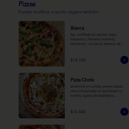
Pizzas
Puedes modificar a opción vegana también!
Bianca
Ajo confitado en (aceite, soya, 
balsamico, Pamela y romero), 
bechamel , rucula en aderezo de 
cítrico, queso cabra, mozzarella, 
parmesano
$14.100
Pizza Chofa
alcachofa encurtida, puerro asado, 
oliva infusionado en parmesano y 
tomillo, queso phidadelphia, 
almendras laminadas y ralladura de 
limon
$14.500