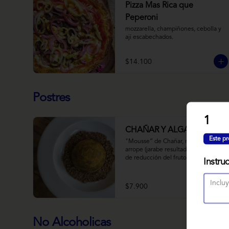
Pizza Mas Rica que
Peperoni
mozzarella, champiñones, cebolla y 
ají escabechados.
$14.100
Postres
1
CHAÑAR Y ALGARROBO
Este pr
"Mousse” de Chañar, relleno de 
arrope (jarabe resultado de 10 horas 
de reducción del fruto y agua) de 
Instru
Chañar con toque de clavo de olor y 
canela, cubierto de una fina capa  de 
chocolate amargo y cúrcuma, sobre 
$7.900
una tierra de harina de 
Algarrobo y nueces.
No Alcoholicas