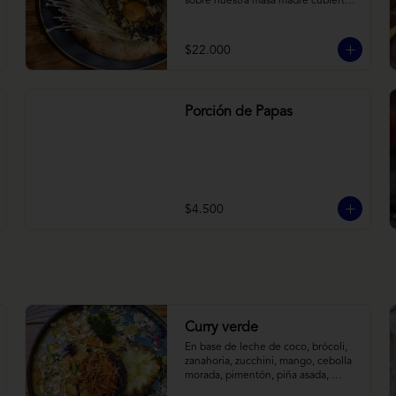
sobre nuestra masa madre cubierta 
con hongos morchellas y enokis, 
yemas de huevo (cremosas), laminas 
finas de trufa negra frescas y 
$22.000
pequeños toques de chimichurri.
Porción de Papas
$4.500
Curry verde
En base de leche de coco, brócoli, 
zanahoria, zucchini, mango, cebolla 
morada, pimentón, piña asada, 
camote crocante y almendras 