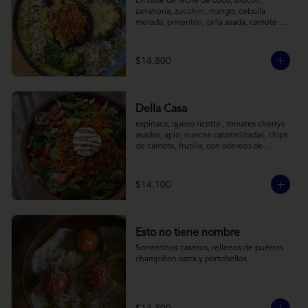
En base de leche de coco, brócoli, 
zanahoria, zucchini, mango, cebolla 
morada, pimentón, piña asada, camote 
crocante y almendras tostadas. Todo 
sobre arroz negro.
$14.800
Della Casa
espinaca, queso ricotta , tomates cherrys 
asados, apio, nueces caramelizadas, chips 
de camote, frutilla, con aderezo de 
reducción de balsámico y mostaza.
$14.100
Esto no tiene nombre
Sorrentinos caseros, rellenos de puerros 
champiñon ostra y portobellos