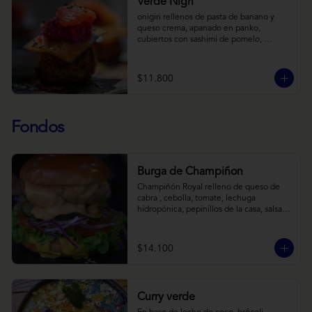
Verde Nigri
onigiri rellenos de pasta de banano y 
queso crema, apanado en panko, 
cubiertos con sashimi de pomelo, 
encurtido de pepino teriyaki, pasta de 
fermento de coles y jengibre, sobre salsa 
de crema de coco con wasabi y tierra de 
$11.800
cochayuyo.
Fondos
Burga de Champiñon
Champiñón Royal relleno de queso de 
cabra , cebolla, tomate, lechuga 
hidropónica, pepinillos de la casa, salsa 
tipo “big mac”, mostaza en pan brioche y 
acompañado de papas horneadas.
$14.100
Curry verde