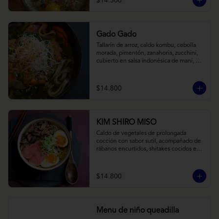
$14.300
Gado Gado
Tallarín de arroz, caldo kombu, cebolla 
morada, pimentón, zanahoria, zucchini, 
cubierto en salsa indonésica de maní, 
pesto de cilantro y brotes de alfalfa.
$14.800
KIM SHIRO MISO
Caldo de vegetales de prolongada 
cocción con sabor sutil, acompañado de 
rábanos encurtidos, shitakes cocidos en 
almibar de soya, puerro, huevos 
nitamago (tofu nitamago como opción 
vegana) y los infaltables fideos de ramen.
$14.800
Menu de niño queadilla