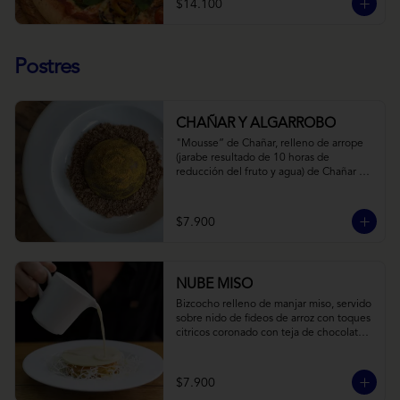
$14.100
Postres
CHAÑAR Y ALGARROBO
"Mousse” de Chañar, relleno de arrope 
(jarabe resultado de 10 horas de 
reducción del fruto y agua) de Chañar 
con toque de clavo de olor y canela, 
cubierto de una fina capa  de chocolate 
amargo y cúrcuma, sobre una tierra de 
$7.900
harina de Algarrobo y nueces.
NUBE MISO
Bizcocho relleno de manjar miso, servido 
sobre nido de fideos de arroz con toques 
citricos coronado con teja de chocolate 
blanco y bañado con mezcla tres leches 
tibia.
$7.900