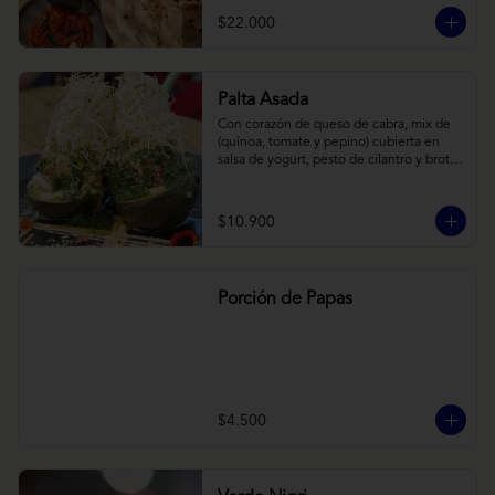
cebollas horneadas largamente, con 
$22.000
toques de aceite asiático sobre cama de 
labneh casero (yogurt cremoso griego).
Palta Asada
Con corazón de queso de cabra, mix de 
(quínoa, tomate y pepino) cubierta en 
salsa de yogurt, pesto de cilantro y brotes 
de alfalfa.
$10.900
Porción de Papas
$4.500