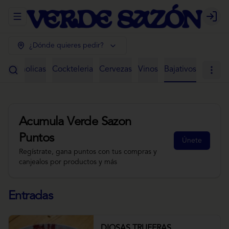
Abrir menu de navegación
Login
¿Dónde quieres pedir?
 Alcoholicas
Cockteleria
Cervezas
Vinos
Bajativos
Acumula
Verde Sazon
Puntos
Únete
Regístrate, gana puntos con tus compras y
canjealos por productos y más
Entradas
DIOSAS TRUFERAS