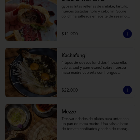
gyosas fritas rellenas de shitake, tartufo, 
nueces tostadas, tofu y cebollín. Sobre 
col china salteada en aceite de sésamo, 
acompañado de salsa de arándanos con 
toques asiáticos
$11.900
Kachafungi
4 tipos de quesos fundidos (mozzarella, 
cabra, azul y parmesano) sobre nuestra 
masa madre cubierta con hongos 
morchellas y enokis, yemas de huevo 
(cremosas), laminas finas de trufa negra 
frescas y pequeños toques de 
$22.000
chimichurri.
Mezze
Tres variedades de platos para untar con 
un pan de masa madre. Una salsa a base 
de tomate confitados y cacho de cabra; 
hummus rústico coronado con picadillo 
de ají verde, limón y ajo; pimentones y 