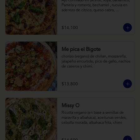
Ajo confitado en (aceite, soya, balsamico, 
Pamela y romero), bechamel , rucula en 
aderezo de cítrico, queso cabra, 
mozzarella, parmesano
$14.100
Me pica el Bigote
chorizo (vegano) de chillan, mozzarella, 
jalapeño encurtido, pico de gallo, nachos 
de caseros y chimi.
$13.800
Missy O
Ricotta vegano (en base a semillas de 
maravilla y albahaca), aceitunas verdes, 
cebolla morada, albahaca frita, chimi