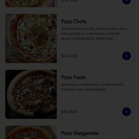
$14.500
Pizza Chofa
alcachofa encurtida, puerro asado, oliva 
infusionado en parmesano y tomillo, 
queso phidadelphia, almendras 
laminadas y ralladura de limon
$14.500
Pizza Frade
queso azul, mozzarella, ricotta cebolla 
morada, nuez caramelizada.
$14.800
Pizza Margareeta