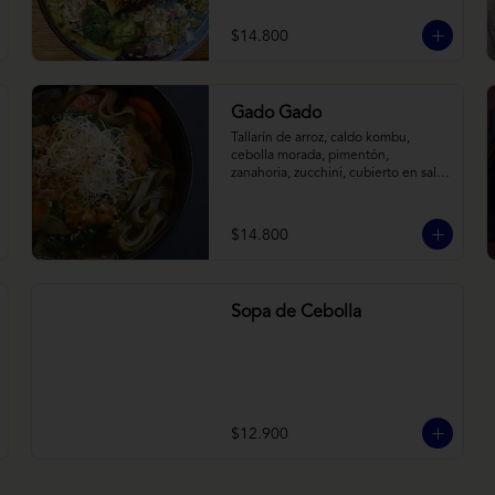
tostadas. Todo sobre arroz negro.
$14.800
Gado Gado
Tallarín de arroz, caldo kombu, 
cebolla morada, pimentón, 
zanahoria, zucchini, cubierto en salsa 
indonésica de maní, pesto de 
cilantro y brotes de alfalfa.
$14.800
Sopa de Cebolla
$12.900