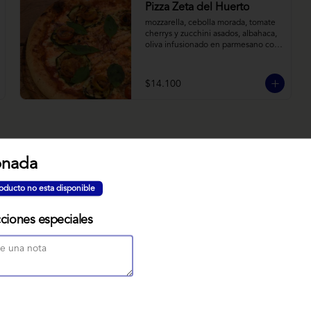
Pizza Zeta del Huerto
mozzarella, cebolla morada, tomate 
cherrys y zucchini asados, albahaca, 
oliva infusionado en parmesano con 
tomillo y reducción de balsámico.
$14.100
onada
NUBE MISO
oducto no esta disponible
Bizcocho relleno de manjar miso, 
servido sobre nido de fideos de arroz 
con toques citricos coronado con 
cciones especiales
teja de chocolate blanco y bañado 
con mezcla tres leches tibia.
$7.900