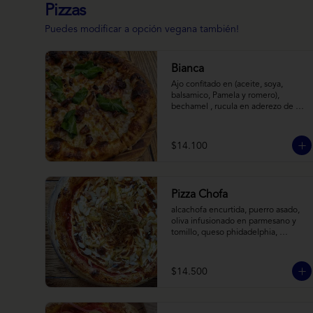
Pizzas
Puedes modificar a opción vegana también!
Bianca
Ajo confitado en (aceite, soya, 
balsamico, Pamela y romero), 
bechamel , rucula en aderezo de 
cítrico, queso cabra, mozzarella, 
parmesano
$14.100
Pizza Chofa
alcachofa encurtida, puerro asado, 
oliva infusionado en parmesano y 
tomillo, queso phidadelphia, 
almendras laminadas y ralladura de 
limon
$14.500