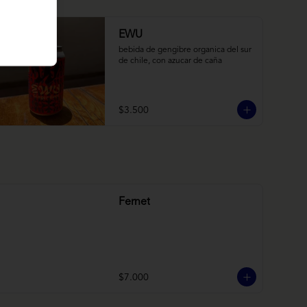
EWU
bebida de gengibre organica del sur 
de chile, con azucar de caña
$3.500
Fernet
$7.000