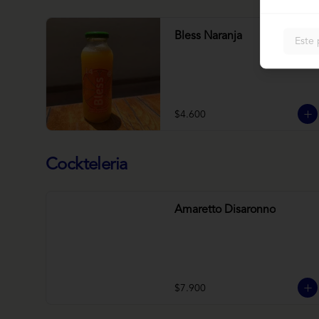
Bless Naranja
Este 
$4.600
Cockteleria
Amaretto Disaronno
$7.900