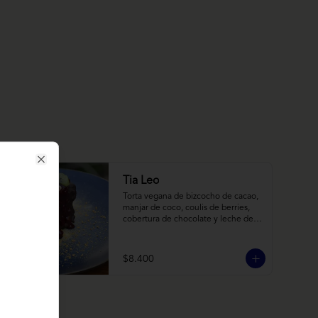
Close
Tia Leo
Torta vegana de bizcocho de cacao, 
manjar de coco, coulis de berries, 
cobertura de chocolate y leche de 
coco con almendra, acompañado de 
frutas de estación.
$8.400