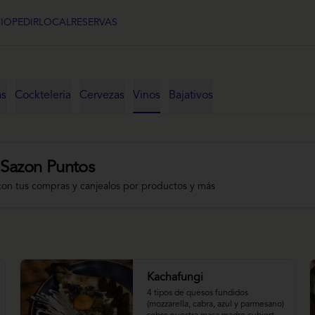
CIO
PEDIR
LOCAL
RESERVAS
as
Cockteleria
Cervezas
Vinos
Bajativos
 Sazon Puntos
con tus compras y canjealos por productos y más
Kachafungi
4 tipos de quesos fundidos 
(mozzarella, cabra, azul y parmesano) 