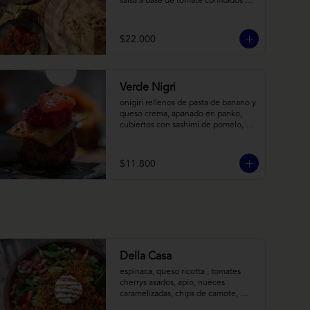
salsa a base de tomate confitados y 
cacho de cabra; hummus rústico 
coronado con picadillo de ají verde, 
limón y ajo; pimentones y cebollas 
$22.000
horneadas largamente, con toques 
de aceite asiático sobre cama de 
labneh casero (yogurt cremoso 
griego).
Verde Nigri
onigiri rellenos de pasta de banano y 
queso crema, apanado en panko, 
cubiertos con sashimi de pomelo, 
encurtido de pepino teriyaki, pasta 
de fermento de coles y jengibre, 
sobre salsa de crema de coco con 
$11.800
wasabi y tierra de cochayuyo.
Della Casa
espinaca, queso ricotta , tomates 
cherrys asados, apio, nueces 
caramelizadas, chips de camote, 
frutilla, con aderezo de reducción de 