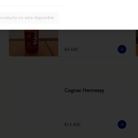
Bless betarraga
producto no esta disponible
Betarraga, manzana, zanahoria
$4.600
Cognac Hennessy
$13.400