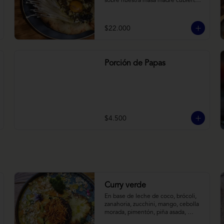
sobre nuestra masa madre cubierta 
con hongos morchellas y enokis, 
yemas de huevo (cremosas), laminas 
finas de trufa negra frescas y 
$22.000
pequeños toques de chimichurri.
Porción de Papas
$4.500
Curry verde
En base de leche de coco, brócoli, 
zanahoria, zucchini, mango, cebolla 
morada, pimentón, piña asada, 
camote crocante y almendras 