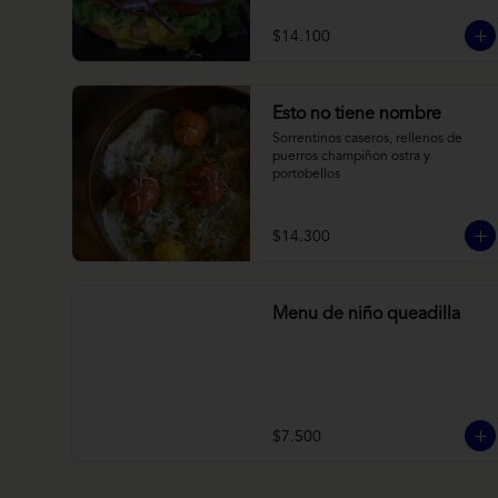
brioche y acompañado de papas 
horneadas.
$14.100
Esto no tiene nombre
Sorrentinos caseros, rellenos de 
puerros champiñon ostra y 
portobellos
$14.300
Menu de niño queadilla
$7.500