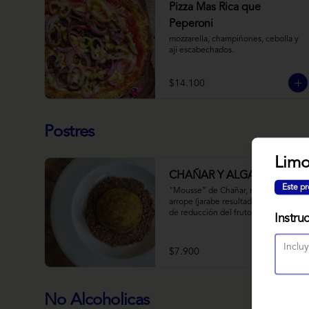
Pizza Mas Rica que
Peperoni
mozzarella, champiñones, cebolla y 
ají escabechados.
$14.100
Postres
Lim
CHAÑAR Y ALGARROBO
Este pr
"Mousse” de Chañar, relleno de 
arrope (jarabe resultado de 10 horas 
de reducción del fruto y agua) de 
Instru
Chañar con toque de clavo de olor y 
canela, cubierto de una fina capa  de 
chocolate amargo y cúrcuma, sobre 
$7.900
una tierra de harina de 
Algarrobo y nueces.
No Alcoholicas