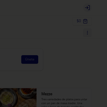
Login
$0
Únete
Mezze
Tres variedades de platos para untar 
con un pan de masa madre. Una 