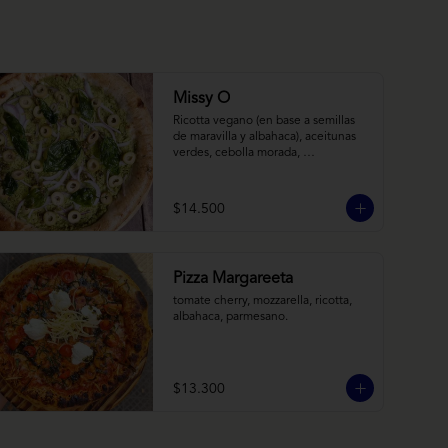
Missy O
Ricotta vegano (en base a semillas 
de maravilla y albahaca), aceitunas 
verdes, cebolla morada, 
albahaca frita, chimi
$14.500
Pizza Margareeta
tomate cherry, mozzarella, ricotta, 
albahaca, parmesano.
$13.300