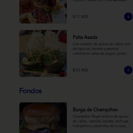
cebollín. Sobre col china salteada en 
aceite de sésamo, acompañado de 
salsa de arándanos con toques 
asiáticos
$11.900
Palta Asada
Con corazón de queso de cabra, mix 
de (quínoa, tomate y pepino) 
cubierta en salsa de yogurt, pesto de 
cilantro y brotes de alfalfa.
$10.900
Fondos
Burga de Champiñon
Champiñón Royal relleno de queso 
de cabra , cebolla, tomate, lechuga 
hidropónica, pepinillos de la casa, 
salsa tipo “big mac”, mostaza en pan 