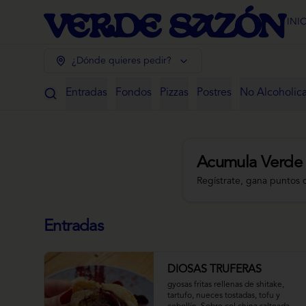
INI
¿Dónde quieres pedir?
Entradas
Fondos
Pizzas
Postres
No Alcoholic
Acumula
Verde
Regístrate, gana puntos 
Entradas
DIOSAS TRUFERAS
gyosas fritas rellenas de shitake, 
tartufo, nueces tostadas, tofu y 