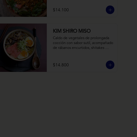
balsámico y mostaza.
$14.100
KIM SHIRO MISO
Caldo de vegetales de prolongada 
cocción con sabor sutil, acompañado 
de rábanos encurtidos, shitakes 
cocidos en almibar de soya, puerro, 
huevos nitamago (tofu nitamago 
como opción vegana) y los 
$14.800
infaltables fideos de ramen.