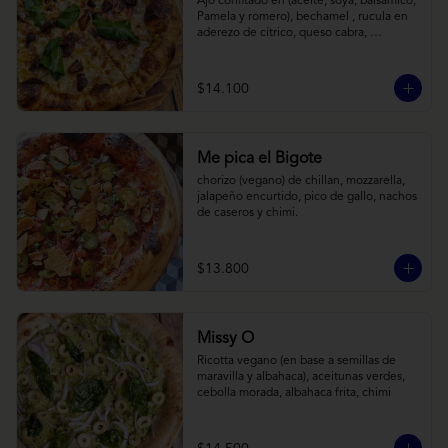
Ajo confitado en (aceite, soya, balsamico, 
Pamela y romero), bechamel , rucula en 
aderezo de cítrico, queso cabra, 
mozzarella, parmesano
$14.100
Me pica el Bigote
chorizo (vegano) de chillan, mozzarella, 
jalapeño encurtido, pico de gallo, nachos 
de caseros y chimi.
$13.800
Missy O
Ricotta vegano (en base a semillas de 
maravilla y albahaca), aceitunas verdes, 
cebolla morada, albahaca frita, chimi