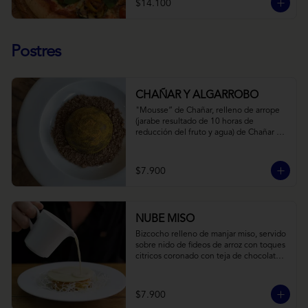
$14.100
Postres
CHAÑAR Y ALGARROBO
"Mousse” de Chañar, relleno de arrope 
(jarabe resultado de 10 horas de 
reducción del fruto y agua) de Chañar 
con toque de clavo de olor y canela, 
cubierto de una fina capa  de chocolate 
amargo y cúrcuma, sobre una tierra de 
$7.900
harina de Algarrobo y nueces.
NUBE MISO
Bizcocho relleno de manjar miso, servido 
sobre nido de fideos de arroz con toques 
citricos coronado con teja de chocolate 
blanco y bañado con mezcla tres leches 
tibia.
$7.900