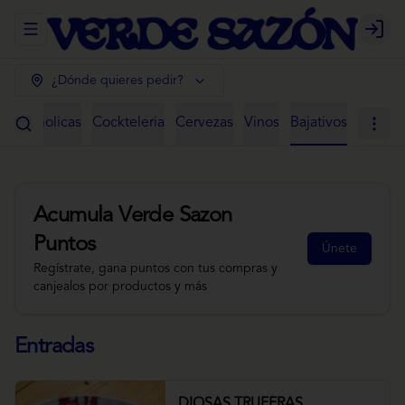
Abrir menu de navegación
Login
¿Dónde quieres pedir?
 Alcoholicas
Cockteleria
Cervezas
Vinos
Bajativos
Acumula
Verde Sazon
Puntos
Únete
Regístrate, gana puntos con tus compras y
canjealos por productos y más
Entradas
DIOSAS TRUFERAS