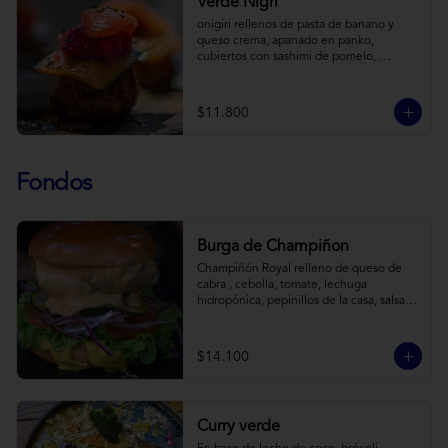
Verde Nigri
onigiri rellenos de pasta de banano y 
queso crema, apanado en panko, 
cubiertos con sashimi de pomelo, 
encurtido de pepino teriyaki, pasta de 
fermento de coles y jengibre, sobre salsa 
de crema de coco con wasabi y tierra de 
$11.800
cochayuyo.
Fondos
Burga de Champiñon
Champiñón Royal relleno de queso de 
cabra , cebolla, tomate, lechuga 
hidropónica, pepinillos de la casa, salsa 
tipo “big mac”, mostaza en pan brioche y 
acompañado de papas horneadas.
$14.100
Curry verde