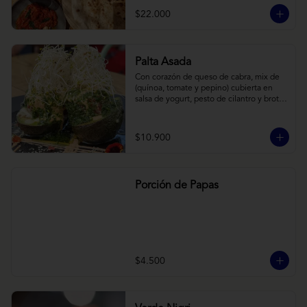
cebollas horneadas largamente, con 
$22.000
toques de aceite asiático sobre cama de 
labneh casero (yogurt cremoso griego).
Palta Asada
Con corazón de queso de cabra, mix de 
(quínoa, tomate y pepino) cubierta en 
salsa de yogurt, pesto de cilantro y brotes 
de alfalfa.
$10.900
Porción de Papas
$4.500