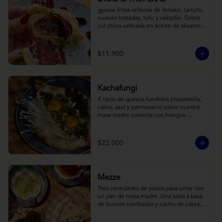
gyosas fritas rellenas de shitake, tartufo, 
nueces tostadas, tofu y cebollín. Sobre 
col china salteada en aceite de sésamo, 
acompañado de salsa de arándanos con 
toques asiáticos
$11.900
Kachafungi
4 tipos de quesos fundidos (mozzarella, 
cabra, azul y parmesano) sobre nuestra 
masa madre cubierta con hongos 
morchellas y enokis, yemas de huevo 
(cremosas), laminas finas de trufa negra 
frescas y pequeños toques de 
$22.000
chimichurri.
Mezze
Tres variedades de platos para untar con 
un pan de masa madre. Una salsa a base 
de tomate confitados y cacho de cabra; 
hummus rústico coronado con picadillo 
de ají verde, limón y ajo; pimentones y 