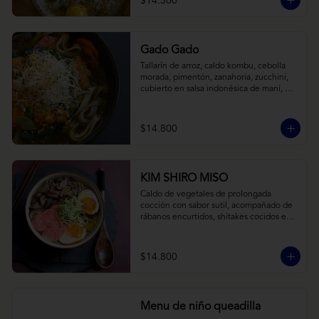
$14.300
Gado Gado
Tallarín de arroz, caldo kombu, cebolla 
morada, pimentón, zanahoria, zucchini, 
cubierto en salsa indonésica de maní, 
pesto de cilantro y brotes de alfalfa.
$14.800
KIM SHIRO MISO
Caldo de vegetales de prolongada 
cocción con sabor sutil, acompañado de 
rábanos encurtidos, shitakes cocidos en 
almibar de soya, puerro, huevos 
nitamago (tofu nitamago como opción 
vegana) y los infaltables fideos de ramen.
$14.800
Menu de niño queadilla