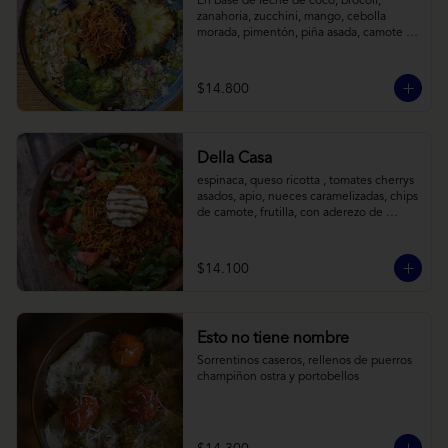
En base de leche de coco, brócoli, 
zanahoria, zucchini, mango, cebolla 
morada, pimentón, piña asada, camote 
crocante y almendras tostadas. Todo 
sobre arroz negro.
$14.800
Della Casa
espinaca, queso ricotta , tomates cherrys 
asados, apio, nueces caramelizadas, chips 
de camote, frutilla, con aderezo de 
reducción de balsámico y mostaza.
$14.100
Esto no tiene nombre
Sorrentinos caseros, rellenos de puerros 
champiñon ostra y portobellos