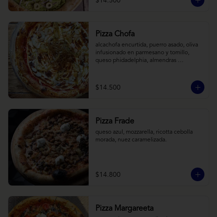
$14.500
Pizza Chofa
alcachofa encurtida, puerro asado, oliva 
infusionado en parmesano y tomillo, 
queso phidadelphia, almendras 
laminadas y ralladura de limon
$14.500
Pizza Frade
queso azul, mozzarella, ricotta cebolla 
morada, nuez caramelizada.
$14.800
Pizza Margareeta