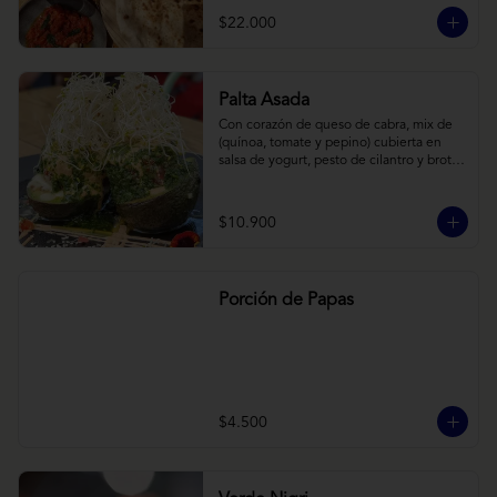
cebollas horneadas largamente, con 
$22.000
toques de aceite asiático sobre cama de 
labneh casero (yogurt cremoso griego).
Palta Asada
Con corazón de queso de cabra, mix de 
(quínoa, tomate y pepino) cubierta en 
salsa de yogurt, pesto de cilantro y brotes 
de alfalfa.
$10.900
Porción de Papas
$4.500