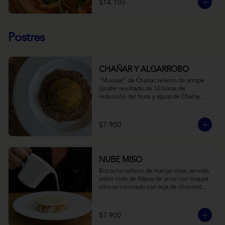
$14.100
Postres
CHAÑAR Y ALGARROBO
"Mousse” de Chañar, relleno de arrope 
(jarabe resultado de 10 horas de 
reducción del fruto y agua) de Chañar 
con toque de clavo de olor y canela, 
cubierto de una fina capa  de chocolate 
amargo y cúrcuma, sobre una tierra de 
$7.900
harina de Algarrobo y nueces.
NUBE MISO
Bizcocho relleno de manjar miso, servido 
sobre nido de fideos de arroz con toques 
citricos coronado con teja de chocolate 
blanco y bañado con mezcla tres leches 
tibia.
$7.900