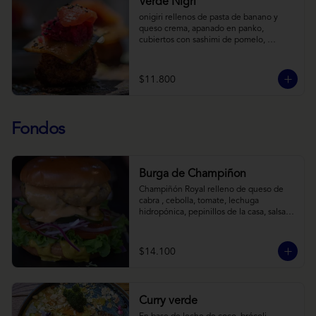
Verde Nigri
onigiri rellenos de pasta de banano y 
queso crema, apanado en panko, 
cubiertos con sashimi de pomelo, 
encurtido de pepino teriyaki, pasta de 
fermento de coles y jengibre, sobre salsa 
de crema de coco con wasabi y tierra de 
$11.800
cochayuyo.
Fondos
Burga de Champiñon
Champiñón Royal relleno de queso de 
cabra , cebolla, tomate, lechuga 
hidropónica, pepinillos de la casa, salsa 
tipo “big mac”, mostaza en pan brioche y 
acompañado de papas horneadas.
$14.100
Curry verde