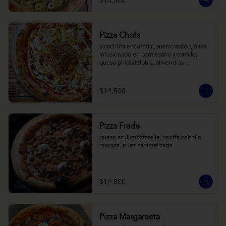
$14.500
Pizza Chofa
alcachofa encurtida, puerro asado, oliva 
infusionado en parmesano y tomillo, 
queso phidadelphia, almendras 
laminadas y ralladura de limon
$14.500
Pizza Frade
queso azul, mozzarella, ricotta cebolla 
morada, nuez caramelizada.
$14.800
Pizza Margareeta