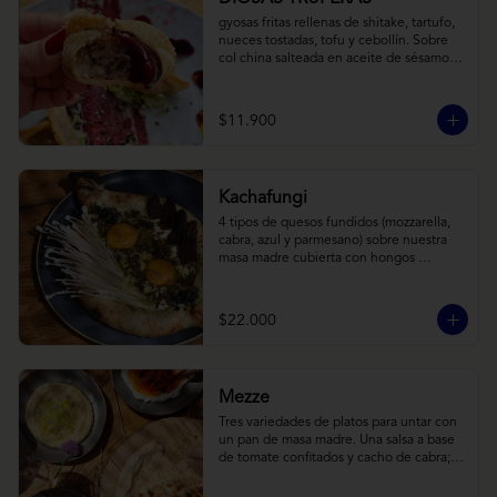
gyosas fritas rellenas de shitake, tartufo, 
nueces tostadas, tofu y cebollín. Sobre 
col china salteada en aceite de sésamo, 
acompañado de salsa de arándanos con 
toques asiáticos
$11.900
Kachafungi
4 tipos de quesos fundidos (mozzarella, 
cabra, azul y parmesano) sobre nuestra 
masa madre cubierta con hongos 
morchellas y enokis, yemas de huevo 
(cremosas), laminas finas de trufa negra 
frescas y pequeños toques de 
$22.000
chimichurri.
Mezze
Tres variedades de platos para untar con 
un pan de masa madre. Una salsa a base 
de tomate confitados y cacho de cabra; 
hummus rústico coronado con picadillo 
de ají verde, limón y ajo; pimentones y 