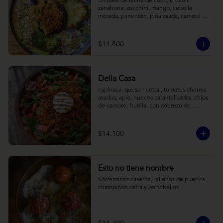
En base de leche de coco, brócoli, 
zanahoria, zucchini, mango, cebolla 
morada, pimentón, piña asada, camote 
crocante y almendras tostadas. Todo 
sobre arroz negro.
$14.800
Della Casa
espinaca, queso ricotta , tomates cherrys 
asados, apio, nueces caramelizadas, chips 
de camote, frutilla, con aderezo de 
reducción de balsámico y mostaza.
$14.100
Esto no tiene nombre
Sorrentinos caseros, rellenos de puerros 
champiñon ostra y portobellos