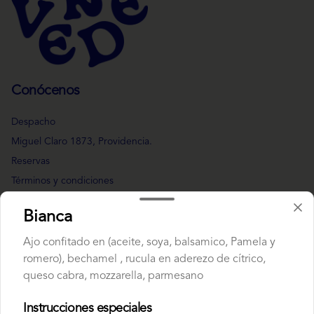
Conócenos
Despacho
Miguel Claro 1873, Providencia.
Reservas
Términos y condiciones
Política de privacidad
Bianca
Redes sociales
Ajo confitado en (aceite, soya, balsamico, Pamela y
romero), bechamel , rucula en aderezo de cítrico,
Instagram
queso cabra, mozzarella, parmesano
Facebook
Instrucciones especiales