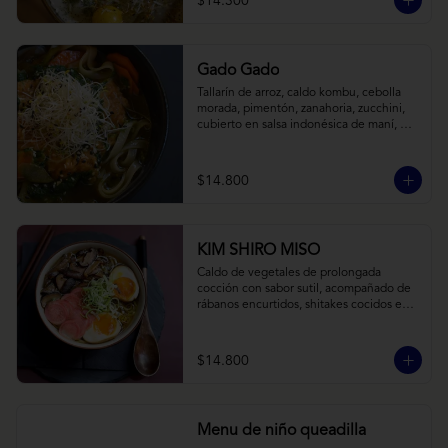
$14.300
Gado Gado
Tallarín de arroz, caldo kombu, cebolla 
morada, pimentón, zanahoria, zucchini, 
cubierto en salsa indonésica de maní, 
pesto de cilantro y brotes de alfalfa.
$14.800
KIM SHIRO MISO
Caldo de vegetales de prolongada 
cocción con sabor sutil, acompañado de 
rábanos encurtidos, shitakes cocidos en 
almibar de soya, puerro, huevos 
nitamago (tofu nitamago como opción 
vegana) y los infaltables fideos de ramen.
$14.800
Menu de niño queadilla