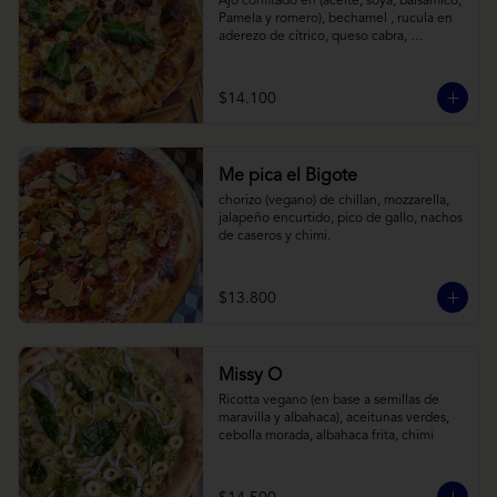
Ajo confitado en (aceite, soya, balsamico, 
Pamela y romero), bechamel , rucula en 
aderezo de cítrico, queso cabra, 
mozzarella, parmesano
$14.100
Me pica el Bigote
chorizo (vegano) de chillan, mozzarella, 
jalapeño encurtido, pico de gallo, nachos 
de caseros y chimi.
$13.800
Missy O
Ricotta vegano (en base a semillas de 
maravilla y albahaca), aceitunas verdes, 
cebolla morada, albahaca frita, chimi