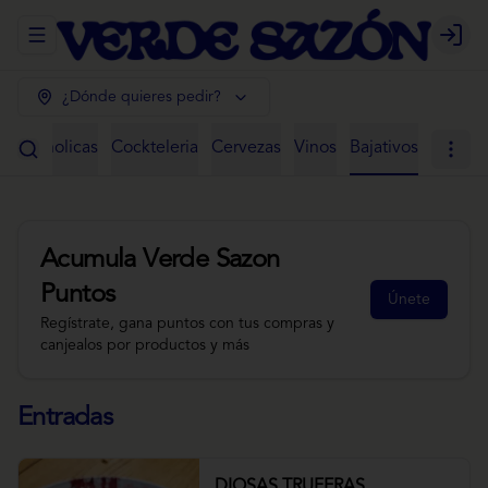
Abrir menu de navegación
Login
¿Dónde quieres pedir?
 Alcoholicas
Cockteleria
Cervezas
Vinos
Bajativos
Acumula
Verde Sazon
Puntos
Únete
Regístrate, gana puntos con tus compras y
canjealos por productos y más
Entradas
DIOSAS TRUFERAS