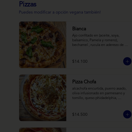
Pizzas
Puedes modificar a opción vegana también!
Bianca
Ajo confitado en (aceite, soya, 
balsamico, Pamela y romero), 
bechamel , rucula en aderezo de 
cítrico, queso cabra, mozzarella, 
parmesano
$14.100
Pizza Chofa
alcachofa encurtida, puerro asado, 
oliva infusionado en parmesano y 
tomillo, queso phidadelphia, 
almendras laminadas y ralladura de 
limon
$14.500