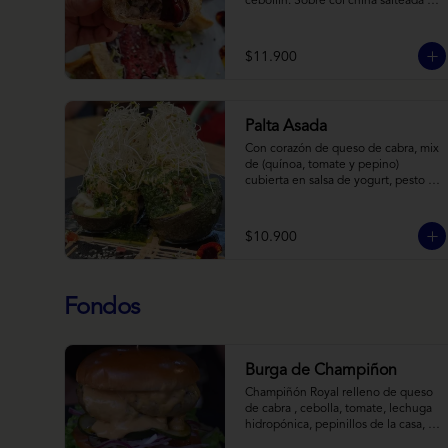
cebollín. Sobre col china salteada en 
aceite de sésamo, acompañado de 
salsa de arándanos con toques 
asiáticos
$11.900
Palta Asada
Con corazón de queso de cabra, mix 
de (quínoa, tomate y pepino) 
cubierta en salsa de yogurt, pesto de 
cilantro y brotes de alfalfa.
$10.900
Fondos
Burga de Champiñon
Champiñón Royal relleno de queso 
de cabra , cebolla, tomate, lechuga 
hidropónica, pepinillos de la casa, 
salsa tipo “big mac”, mostaza en pan 