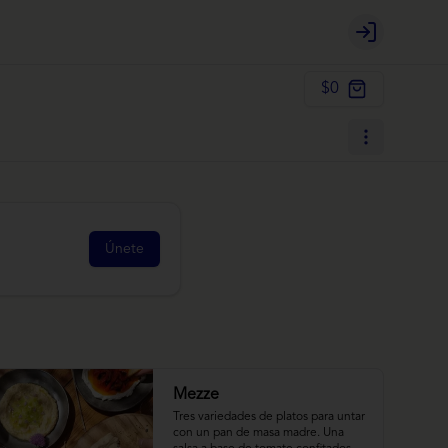
Login
$0
Únete
Mezze
Tres variedades de platos para untar 
con un pan de masa madre. Una 