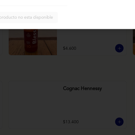
Bless betarraga
producto no esta disponible
Betarraga, manzana, zanahoria
$4.600
Cognac Hennessy
$13.400