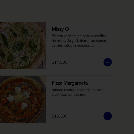
Missy O
Ricotta vegano (en base a semillas 
de maravilla y albahaca), aceitunas 
verdes, cebolla morada, 
albahaca frita, chimi
$14.500
Pizza Margareeta
tomate cherry, mozzarella, ricotta, 
albahaca, parmesano.
$13.300