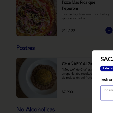
Pizza Mas Rica que
Peperoni
mozzarella, champiñones, cebolla y 
ají escabechados.
$14.100
Postres
SAC
CHAÑAR Y ALGARROBO
Este pr
"Mousse” de Chañar, relleno de 
arrope (jarabe resultado de 10 horas 
de reducción del fruto y agua) de 
Instru
Chañar con toque de clavo de olor y 
canela, cubierto de una fina capa  de 
chocolate amargo y cúrcuma, sobre 
$7.900
una tierra de harina de 
Algarrobo y nueces.
No Alcoholicas