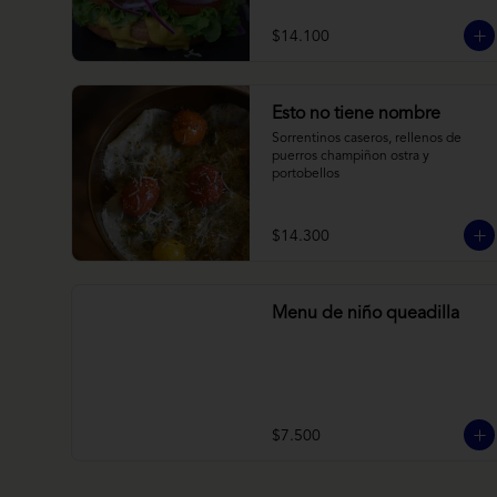
brioche y acompañado de papas 
horneadas.
$14.100
Esto no tiene nombre
Sorrentinos caseros, rellenos de 
puerros champiñon ostra y 
portobellos
$14.300
Menu de niño queadilla
$7.500