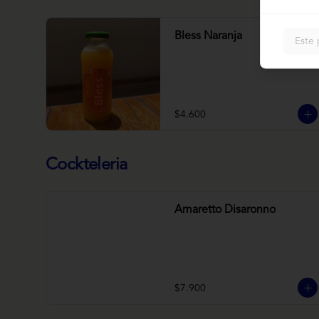
Bless Naranja
Este 
$4.600
Cockteleria
Amaretto Disaronno
$7.900