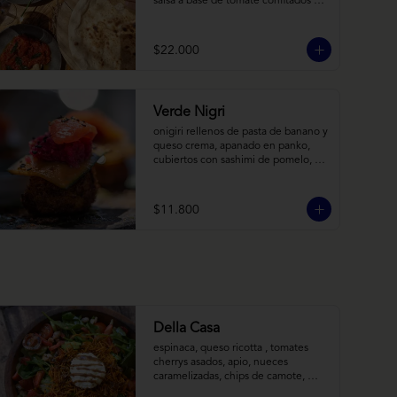
salsa a base de tomate confitados y 
cacho de cabra; hummus rústico 
coronado con picadillo de ají verde, 
limón y ajo; pimentones y cebollas 
$22.000
horneadas largamente, con toques 
de aceite asiático sobre cama de 
labneh casero (yogurt cremoso 
griego).
Verde Nigri
onigiri rellenos de pasta de banano y 
queso crema, apanado en panko, 
cubiertos con sashimi de pomelo, 
encurtido de pepino teriyaki, pasta 
de fermento de coles y jengibre, 
sobre salsa de crema de coco con 
$11.800
wasabi y tierra de cochayuyo.
Della Casa
espinaca, queso ricotta , tomates 
cherrys asados, apio, nueces 
caramelizadas, chips de camote, 
frutilla, con aderezo de reducción de 