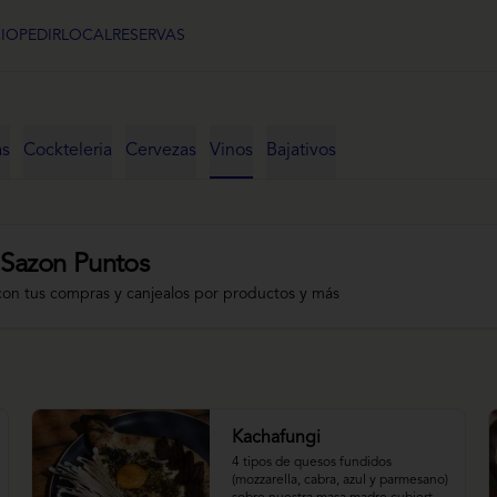
CIO
PEDIR
LOCAL
RESERVAS
as
Cockteleria
Cervezas
Vinos
Bajativos
 Sazon Puntos
con tus compras y canjealos por productos y más
Kachafungi
4 tipos de quesos fundidos 
(mozzarella, cabra, azul y parmesano) 