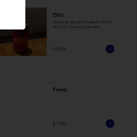
EWU
bebida de gengibre organica del sur 
de chile, con azucar de caña
$3.500
Fernet
$7.000