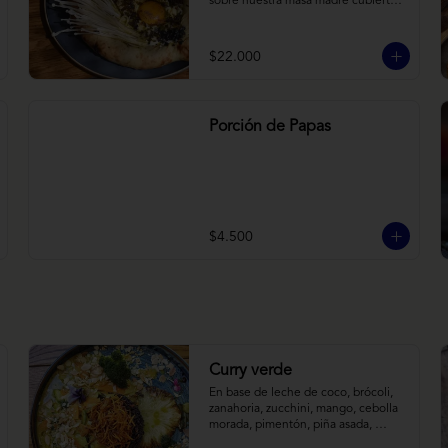
sobre nuestra masa madre cubierta 
con hongos morchellas y enokis, 
yemas de huevo (cremosas), laminas 
finas de trufa negra frescas y 
$22.000
pequeños toques de chimichurri.
Porción de Papas
$4.500
Curry verde
En base de leche de coco, brócoli, 
zanahoria, zucchini, mango, cebolla 
morada, pimentón, piña asada, 
camote crocante y almendras 