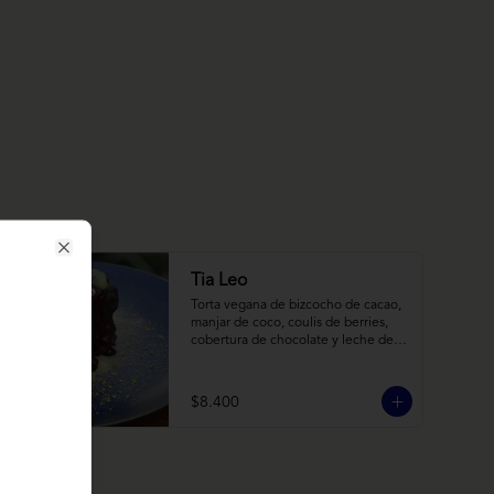
Close
Tia Leo
Torta vegana de bizcocho de cacao, 
manjar de coco, coulis de berries, 
cobertura de chocolate y leche de 
coco con almendra, acompañado de 
frutas de estación.
$8.400