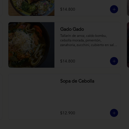
tostadas. Todo sobre arroz negro.
$14.800
Gado Gado
Tallarín de arroz, caldo kombu, 
cebolla morada, pimentón, 
zanahoria, zucchini, cubierto en salsa 
indonésica de maní, pesto de 
cilantro y brotes de alfalfa.
$14.800
Sopa de Cebolla
$12.900