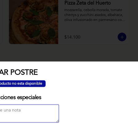
Pizza Zeta del Huerto
mozzarella, cebolla morada, tomate 
cherrys y zucchini asados, albahaca, 
oliva infusionado en parmesano con 
tomillo y reducción de balsámico.
$14.100
AR POSTRE
NUBE MISO
oducto no esta disponible
Bizcocho relleno de manjar miso, 
servido sobre nido de fideos de arroz 
con toques citricos coronado con 
cciones especiales
teja de chocolate blanco y bañado 
con mezcla tres leches tibia.
$7.900