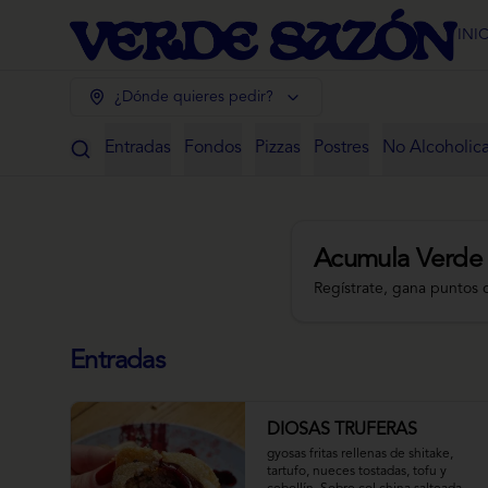
INI
¿Dónde quieres pedir?
Entradas
Fondos
Pizzas
Postres
No Alcoholic
Acumula
Verde
Regístrate, gana puntos 
Entradas
DIOSAS TRUFERAS
gyosas fritas rellenas de shitake, 
tartufo, nueces tostadas, tofu y 