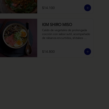
balsámico y mostaza.
$14.100
KIM SHIRO MISO
Caldo de vegetales de prolongada 
cocción con sabor sutil, acompañado 
de rábanos encurtidos, shitakes 
cocidos en almibar de soya, puerro, 
huevos nitamago (tofu nitamago 
como opción vegana) y los 
$14.800
infaltables fideos de ramen.