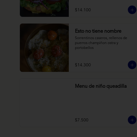
brioche y acompañado de papas 
horneadas.
$14.100
Esto no tiene nombre
Sorrentinos caseros, rellenos de 
puerros champiñon ostra y 
portobellos
$14.300
Menu de niño queadilla
$7.500