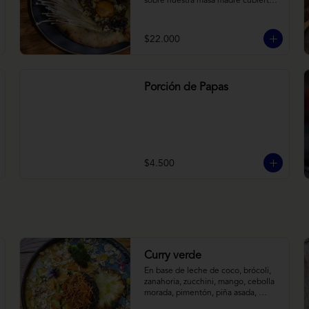
sobre nuestra masa madre cubierta 
con hongos morchellas y enokis, 
yemas de huevo (cremosas), laminas 
finas de trufa negra frescas y 
$22.000
pequeños toques de chimichurri.
Porción de Papas
$4.500
Curry verde
En base de leche de coco, brócoli, 
zanahoria, zucchini, mango, cebolla 
morada, pimentón, piña asada, 
camote crocante y almendras 