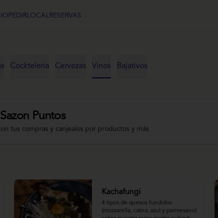
CIO
PEDIR
LOCAL
RESERVAS
as
Cockteleria
Cervezas
Vinos
Bajativos
 Sazon Puntos
con tus compras y canjealos por productos y más
Kachafungi
4 tipos de quesos fundidos 
(mozzarella, cabra, azul y parmesano) 