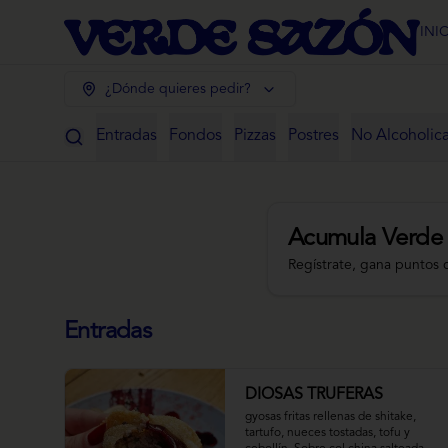
INI
¿Dónde quieres pedir?
Entradas
Fondos
Pizzas
Postres
No Alcoholic
Acumula
Verde
Regístrate, gana puntos 
Entradas
DIOSAS TRUFERAS
gyosas fritas rellenas de shitake, 
tartufo, nueces tostadas, tofu y 