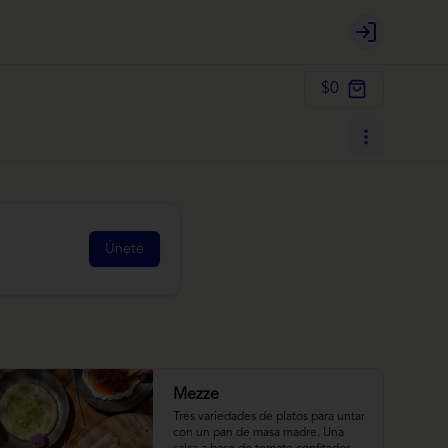
Login
$0
Únete
Mezze
Tres variedades de platos para untar 
con un pan de masa madre. Una 