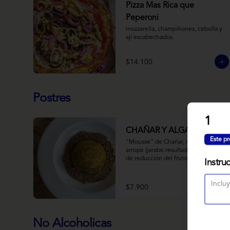
Pizza Mas Rica que
Peperoni
mozzarella, champiñones, cebolla y 
ají escabechados.
$14.100
Postres
1
CHAÑAR Y ALGARROBO
Este pr
"Mousse” de Chañar, relleno de 
arrope (jarabe resultado de 10 horas 
de reducción del fruto y agua) de 
Instru
Chañar con toque de clavo de olor y 
canela, cubierto de una fina capa  de 
chocolate amargo y cúrcuma, sobre 
$7.900
una tierra de harina de 
Algarrobo y nueces.
No Alcoholicas