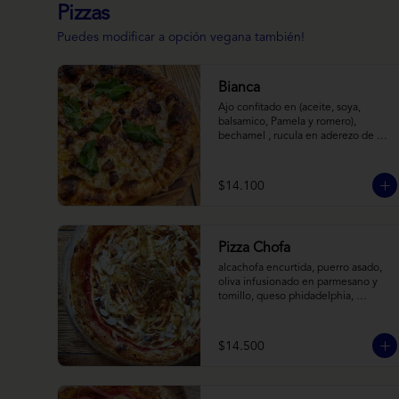
Pizzas
Puedes modificar a opción vegana también!
Bianca
Ajo confitado en (aceite, soya, 
balsamico, Pamela y romero), 
bechamel , rucula en aderezo de 
cítrico, queso cabra, mozzarella, 
parmesano
$14.100
Pizza Chofa
alcachofa encurtida, puerro asado, 
oliva infusionado en parmesano y 
tomillo, queso phidadelphia, 
almendras laminadas y ralladura de 
limon
$14.500