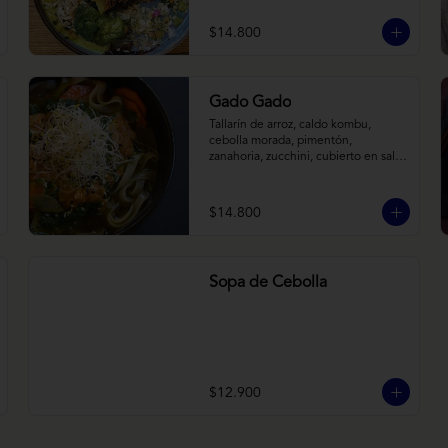
tostadas. Todo sobre arroz negro.
$14.800
Gado Gado
Tallarín de arroz, caldo kombu, 
cebolla morada, pimentón, 
zanahoria, zucchini, cubierto en salsa 
indonésica de maní, pesto de 
cilantro y brotes de alfalfa.
$14.800
Sopa de Cebolla
$12.900