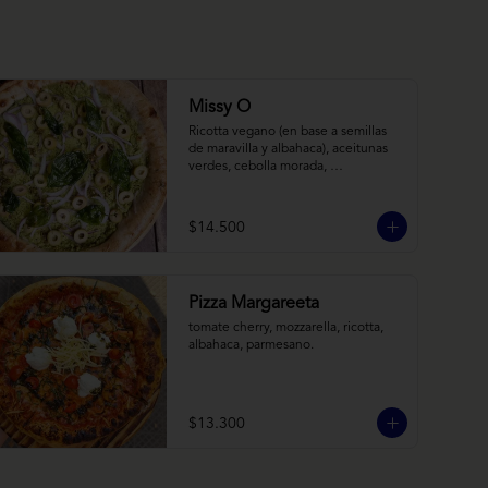
Missy O
Ricotta vegano (en base a semillas 
de maravilla y albahaca), aceitunas 
verdes, cebolla morada, 
albahaca frita, chimi
$14.500
Pizza Margareeta
tomate cherry, mozzarella, ricotta, 
albahaca, parmesano.
$13.300