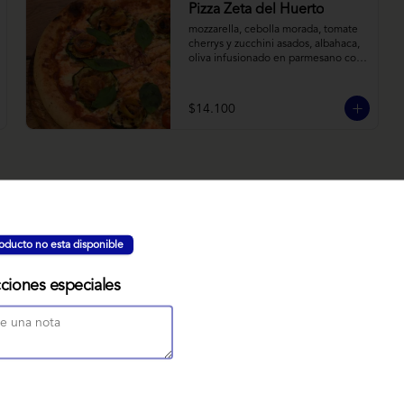
Pizza Zeta del Huerto
mozzarella, cebolla morada, tomate 
cherrys y zucchini asados, albahaca, 
oliva infusionado en parmesano con 
tomillo y reducción de balsámico.
$14.100
NUBE MISO
oducto no esta disponible
Bizcocho relleno de manjar miso, 
servido sobre nido de fideos de arroz 
con toques citricos coronado con 
cciones especiales
teja de chocolate blanco y bañado 
con mezcla tres leches tibia.
$7.900