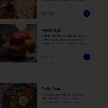
salsa a base de tomate confitados y 
cacho de cabra; hummus rústico 
coronado con picadillo de ají verde, 
limón y ajo; pimentones y cebollas 
$22.000
horneadas largamente, con toques 
de aceite asiático sobre cama de 
labneh casero (yogurt cremoso 
griego).
Verde Nigri
onigiri rellenos de pasta de banano y 
queso crema, apanado en panko, 
cubiertos con sashimi de pomelo, 
encurtido de pepino teriyaki, pasta 
de fermento de coles y jengibre, 
sobre salsa de crema de coco con 
$11.800
wasabi y tierra de cochayuyo.
Della Casa
espinaca, queso ricotta , tomates 
cherrys asados, apio, nueces 
caramelizadas, chips de camote, 
frutilla, con aderezo de reducción de 