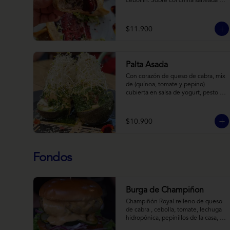
cebollín. Sobre col china salteada en 
aceite de sésamo, acompañado de 
salsa de arándanos con toques 
asiáticos
$11.900
Palta Asada
Con corazón de queso de cabra, mix 
de (quínoa, tomate y pepino) 
cubierta en salsa de yogurt, pesto de 
cilantro y brotes de alfalfa.
$10.900
Fondos
Burga de Champiñon
Champiñón Royal relleno de queso 
de cabra , cebolla, tomate, lechuga 
hidropónica, pepinillos de la casa, 
salsa tipo “big mac”, mostaza en pan 