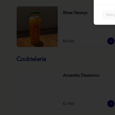
Bless Naranja
Este 
$4.600
Cockteleria
Amaretto Disaronno
$7.900