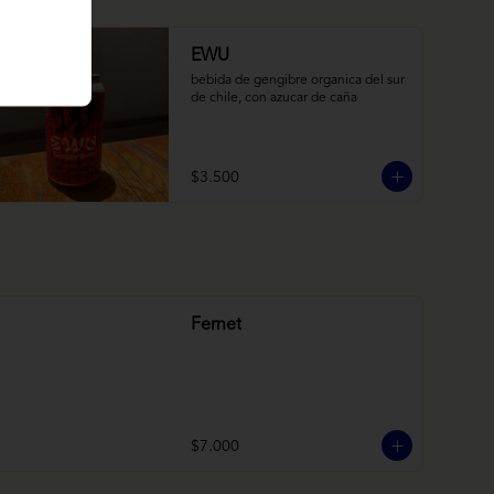
EWU
bebida de gengibre organica del sur 
de chile, con azucar de caña
$3.500
Fernet
$7.000