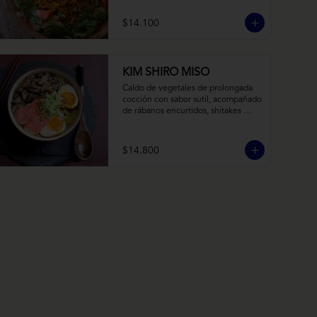
balsámico y mostaza.
$14.100
KIM SHIRO MISO
Caldo de vegetales de prolongada 
cocción con sabor sutil, acompañado 
de rábanos encurtidos, shitakes 
cocidos en almibar de soya, puerro, 
huevos nitamago (tofu nitamago 
como opción vegana) y los 
$14.800
infaltables fideos de ramen.