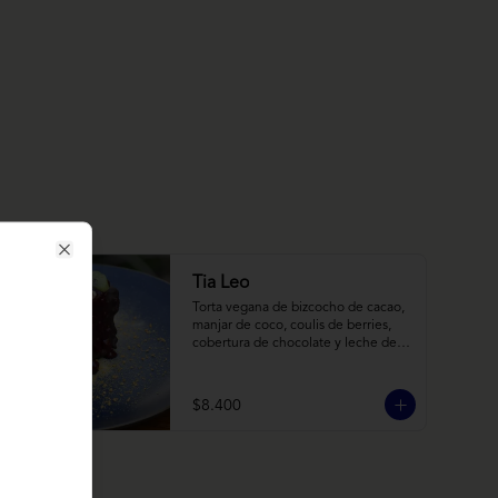
Close
Tia Leo
Torta vegana de bizcocho de cacao, 
manjar de coco, coulis de berries, 
cobertura de chocolate y leche de 
coco con almendra, acompañado de 
frutas de estación.
$8.400