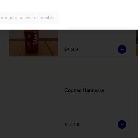
Bless betarraga
producto no esta disponible
Betarraga, manzana, zanahoria
$4.600
Cognac Hennessy
$13.400