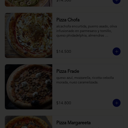
$14.500
Pizza Chofa
alcachofa encurtida, puerro asado, oliva 
infusionado en parmesano y tomillo, 
queso phidadelphia, almendras 
laminadas y ralladura de limon
$14.500
Pizza Frade
queso azul, mozzarella, ricotta cebolla 
morada, nuez caramelizada.
$14.800
Pizza Margareeta