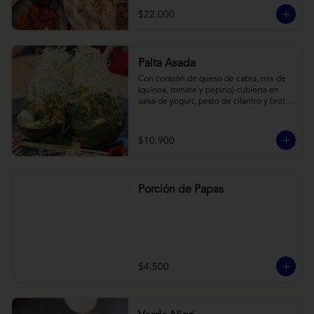
cebollas horneadas largamente, con 
$22.000
toques de aceite asiático sobre cama de 
labneh casero (yogurt cremoso griego).
Palta Asada
Con corazón de queso de cabra, mix de 
(quínoa, tomate y pepino) cubierta en 
salsa de yogurt, pesto de cilantro y brotes 
de alfalfa.
$10.900
Porción de Papas
$4.500