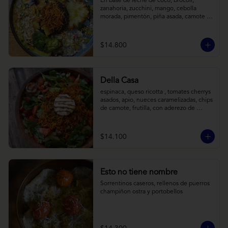
En base de leche de coco, brócoli, 
zanahoria, zucchini, mango, cebolla 
morada, pimentón, piña asada, camote 
crocante y almendras tostadas. Todo 
sobre arroz negro.
$14.800
Della Casa
espinaca, queso ricotta , tomates cherrys 
asados, apio, nueces caramelizadas, chips 
de camote, frutilla, con aderezo de 
reducción de balsámico y mostaza.
$14.100
Esto no tiene nombre
Sorrentinos caseros, rellenos de puerros 
champiñon ostra y portobellos