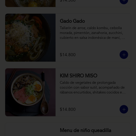
$14.300
Gado Gado
Tallarín de arroz, caldo kombu, cebolla 
morada, pimentón, zanahoria, zucchini, 
cubierto en salsa indonésica de maní, 
pesto de cilantro y brotes de alfalfa.
$14.800
KIM SHIRO MISO
Caldo de vegetales de prolongada 
cocción con sabor sutil, acompañado de 
rábanos encurtidos, shitakes cocidos en 
almibar de soya, puerro, huevos 
nitamago (tofu nitamago como opción 
vegana) y los infaltables fideos de ramen.
$14.800
Menu de niño queadilla