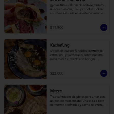
gyosas fritas rellenas de shitake, tartufo, 
nueces tostadas, tofu y cebollín. Sobre 
col china salteada en aceite de sésamo, 
acompañado de salsa de arándanos con 
toques asiáticos
$11.900
Kachafungi
4 tipos de quesos fundidos (mozzarella, 
cabra, azul y parmesano) sobre nuestra 
masa madre cubierta con hongos 
morchellas y enokis, yemas de huevo 
(cremosas), laminas finas de trufa negra 
frescas y pequeños toques de 
$22.000
chimichurri.
Mezze
Tres variedades de platos para untar con 
un pan de masa madre. Una salsa a base 
de tomate confitados y cacho de cabra; 
hummus rústico coronado con picadillo 
de ají verde, limón y ajo; pimentones y 