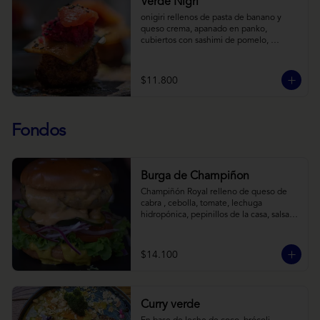
Verde Nigri
onigiri rellenos de pasta de banano y 
queso crema, apanado en panko, 
cubiertos con sashimi de pomelo, 
encurtido de pepino teriyaki, pasta de 
fermento de coles y jengibre, sobre salsa 
de crema de coco con wasabi y tierra de 
$11.800
cochayuyo.
Fondos
Burga de Champiñon
Champiñón Royal relleno de queso de 
cabra , cebolla, tomate, lechuga 
hidropónica, pepinillos de la casa, salsa 
tipo “big mac”, mostaza en pan brioche y 
acompañado de papas horneadas.
$14.100
Curry verde