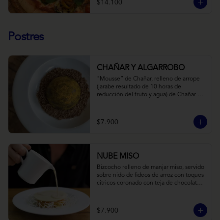
$14.100
Postres
CHAÑAR Y ALGARROBO
"Mousse” de Chañar, relleno de arrope 
(jarabe resultado de 10 horas de 
reducción del fruto y agua) de Chañar 
con toque de clavo de olor y canela, 
cubierto de una fina capa  de chocolate 
amargo y cúrcuma, sobre una tierra de 
$7.900
harina de Algarrobo y nueces.
NUBE MISO
Bizcocho relleno de manjar miso, servido 
sobre nido de fideos de arroz con toques 
citricos coronado con teja de chocolate 
blanco y bañado con mezcla tres leches 
tibia.
$7.900