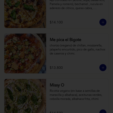
Ajo confitado en (aceite, soya, balsamico, 
Pamela y romero), bechamel , rucula en 
aderezo de cítrico, queso cabra, 
mozzarella, parmesano
$14.100
Me pica el Bigote
chorizo (vegano) de chillan, mozzarella, 
jalapeño encurtido, pico de gallo, nachos 
de caseros y chimi.
$13.800
Missy O
Ricotta vegano (en base a semillas de 
maravilla y albahaca), aceitunas verdes, 
cebolla morada, albahaca frita, chimi