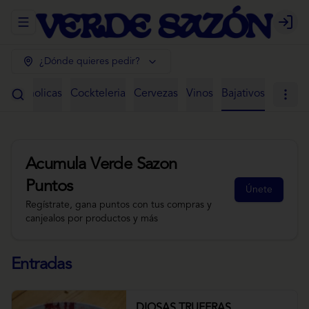
Abrir menu de navegación
Login
¿Dónde quieres pedir?
 Alcoholicas
Cockteleria
Cervezas
Vinos
Bajativos
Acumula
Verde Sazon
Puntos
Únete
Regístrate, gana puntos con tus compras y
canjealos por productos y más
Entradas
DIOSAS TRUFERAS