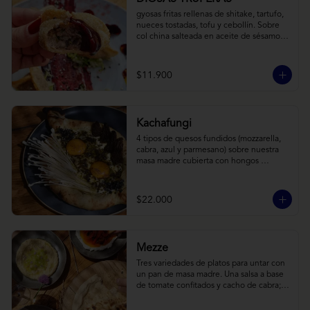
gyosas fritas rellenas de shitake, tartufo, 
nueces tostadas, tofu y cebollín. Sobre 
col china salteada en aceite de sésamo, 
acompañado de salsa de arándanos con 
toques asiáticos
$11.900
Kachafungi
4 tipos de quesos fundidos (mozzarella, 
cabra, azul y parmesano) sobre nuestra 
masa madre cubierta con hongos 
morchellas y enokis, yemas de huevo 
(cremosas), laminas finas de trufa negra 
frescas y pequeños toques de 
$22.000
chimichurri.
Mezze
Tres variedades de platos para untar con 
un pan de masa madre. Una salsa a base 
de tomate confitados y cacho de cabra; 
hummus rústico coronado con picadillo 
de ají verde, limón y ajo; pimentones y 