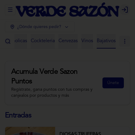
Abrir menu de navegación
Login
¿Dónde quieres pedir?
 Alcoholicas
Cockteleria
Cervezas
Vinos
Bajativos
Acumula
Verde Sazon
Puntos
Únete
Regístrate, gana puntos con tus compras y
canjealos por productos y más
Entradas
DIOSAS TRUFERAS