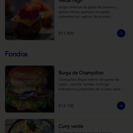
Verde Nigri
onigiri rellenos de pasta de banano y 
queso crema, apanado en panko, 
cubiertos con sashimi de pomelo, 
encurtido de pepino teriyaki, pasta de 
fermento de coles y jengibre, sobre salsa 
de crema de coco con wasabi y tierra de 
$11.800
cochayuyo.
Fondos
Burga de Champiñon
Champiñón Royal relleno de queso de 
cabra , cebolla, tomate, lechuga 
hidropónica, pepinillos de la casa, salsa 
tipo “big mac”, mostaza en pan brioche y 
acompañado de papas horneadas.
$14.100
Curry verde