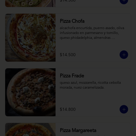
$14.500
Pizza Chofa
alcachofa encurtida, puerro asado, oliva 
infusionado en parmesano y tomillo, 
queso phidadelphia, almendras 
laminadas y ralladura de limon
$14.500
Pizza Frade
queso azul, mozzarella, ricotta cebolla 
morada, nuez caramelizada.
$14.800
Pizza Margareeta