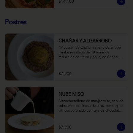
$14.100
Postres
CHAÑAR Y ALGARROBO
"Mousse” de Chañar, relleno de arrope 
(jarabe resultado de 10 horas de 
reducción del fruto y agua) de Chañar 
con toque de clavo de olor y canela, 
cubierto de una fina capa  de chocolate 
amargo y cúrcuma, sobre una tierra de 
$7.900
harina de Algarrobo y nueces.
NUBE MISO
Bizcocho relleno de manjar miso, servido 
sobre nido de fideos de arroz con toques 
citricos coronado con teja de chocolate 
blanco y bañado con mezcla tres leches 
tibia.
$7.900