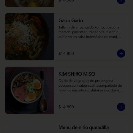
$14.300
Gado Gado
Tallarín de arroz, caldo kombu, cebolla 
morada, pimentón, zanahoria, zucchini, 
cubierto en salsa indonésica de maní, 
pesto de cilantro y brotes de alfalfa.
$14.800
KIM SHIRO MISO
Caldo de vegetales de prolongada 
cocción con sabor sutil, acompañado de 
rábanos encurtidos, shitakes cocidos en 
almibar de soya, puerro, huevos 
nitamago (tofu nitamago como opción 
vegana) y los infaltables fideos de ramen.
$14.800
Menu de niño queadilla