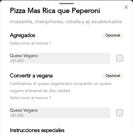
Pizza Mas Rica que Peperoni
mozzarella, champiñones, cebolla y ají escabechados.
Agregados
Opcional
Conócenos
Seleccione al menos 1
Despacho
Queso Vegano
Miguel Claro 1873, Providencia.
+
$1.000
Reservas
Convertir a vegana
Opcional
Términos y condiciones
Cambiamos el queso vegetariano ocupando un queso
Política de privacidad
vegano artesanal de alta calidad
Redes sociales
Seleccione al menos 1
Queso Vegano
Instagram
+
$1.000
Facebook
Instrucciones especiales