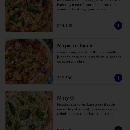
Ajo confitado en (aceite, soya, balsamico, 
Pamela y romero), bechamel , rucula en 
aderezo de cítrico, queso cabra, 
mozzarella, parmesano
$14.100
Me pica el Bigote
chorizo (vegano) de chillan, mozzarella, 
jalapeño encurtido, pico de gallo, nachos 
de caseros y chimi.
$13.800
Missy O
Ricotta vegano (en base a semillas de 
maravilla y albahaca), aceitunas verdes, 
cebolla morada, albahaca frita, chimi