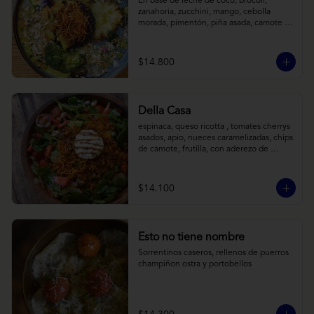
En base de leche de coco, brócoli, 
zanahoria, zucchini, mango, cebolla 
morada, pimentón, piña asada, camote 
crocante y almendras tostadas. Todo 
sobre arroz negro.
$14.800
Della Casa
espinaca, queso ricotta , tomates cherrys 
asados, apio, nueces caramelizadas, chips 
de camote, frutilla, con aderezo de 
reducción de balsámico y mostaza.
$14.100
Esto no tiene nombre
Sorrentinos caseros, rellenos de puerros 
champiñon ostra y portobellos