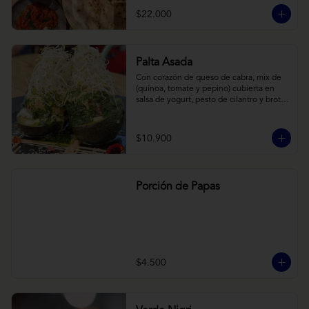
cebollas horneadas largamente, con 
$22.000
toques de aceite asiático sobre cama de 
labneh casero (yogurt cremoso griego).
Palta Asada
Con corazón de queso de cabra, mix de 
(quínoa, tomate y pepino) cubierta en 
salsa de yogurt, pesto de cilantro y brotes 
de alfalfa.
$10.900
Porción de Papas
$4.500