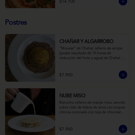
$14.100
Postres
CHAÑAR Y ALGARROBO
"Mousse” de Chañar, relleno de arrope 
(jarabe resultado de 10 horas de 
reducción del fruto y agua) de Chañar 
con toque de clavo de olor y canela, 
cubierto de una fina capa  de chocolate 
amargo y cúrcuma, sobre una tierra de 
$7.900
harina de Algarrobo y nueces.
NUBE MISO
Bizcocho relleno de manjar miso, servido 
sobre nido de fideos de arroz con toques 
citricos coronado con teja de chocolate 
blanco y bañado con mezcla tres leches 
tibia.
$7.900