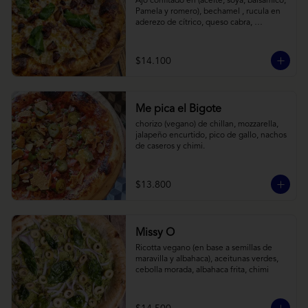
Ajo confitado en (aceite, soya, balsamico, 
Pamela y romero), bechamel , rucula en 
aderezo de cítrico, queso cabra, 
mozzarella, parmesano
$14.100
Me pica el Bigote
chorizo (vegano) de chillan, mozzarella, 
jalapeño encurtido, pico de gallo, nachos 
de caseros y chimi.
$13.800
Missy O
Ricotta vegano (en base a semillas de 
maravilla y albahaca), aceitunas verdes, 
cebolla morada, albahaca frita, chimi