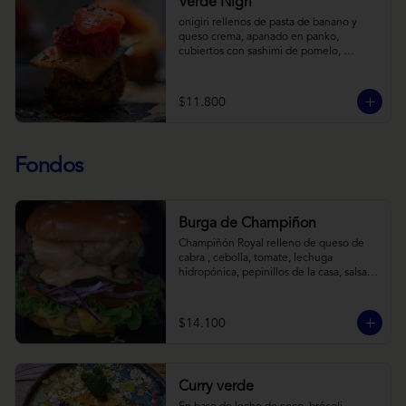
Verde Nigri
onigiri rellenos de pasta de banano y 
queso crema, apanado en panko, 
cubiertos con sashimi de pomelo, 
encurtido de pepino teriyaki, pasta de 
fermento de coles y jengibre, sobre salsa 
de crema de coco con wasabi y tierra de 
$11.800
cochayuyo.
Fondos
Burga de Champiñon
Champiñón Royal relleno de queso de 
cabra , cebolla, tomate, lechuga 
hidropónica, pepinillos de la casa, salsa 
tipo “big mac”, mostaza en pan brioche y 
acompañado de papas horneadas.
$14.100
Curry verde