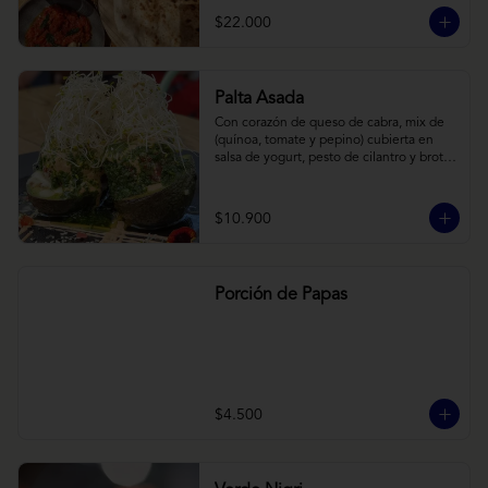
cebollas horneadas largamente, con 
$22.000
toques de aceite asiático sobre cama de 
labneh casero (yogurt cremoso griego).
Palta Asada
Con corazón de queso de cabra, mix de 
(quínoa, tomate y pepino) cubierta en 
salsa de yogurt, pesto de cilantro y brotes 
de alfalfa.
$10.900
Porción de Papas
$4.500