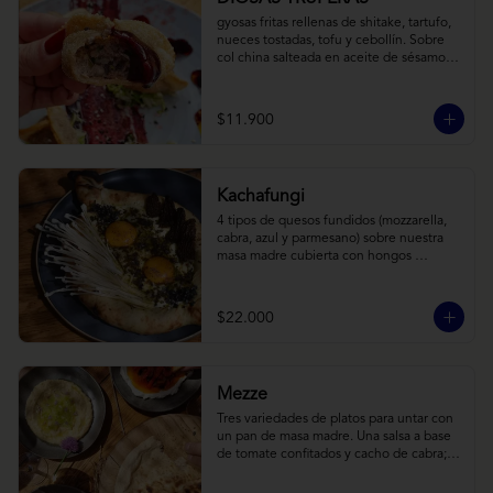
gyosas fritas rellenas de shitake, tartufo, 
nueces tostadas, tofu y cebollín. Sobre 
col china salteada en aceite de sésamo, 
acompañado de salsa de arándanos con 
toques asiáticos
$11.900
Kachafungi
4 tipos de quesos fundidos (mozzarella, 
cabra, azul y parmesano) sobre nuestra 
masa madre cubierta con hongos 
morchellas y enokis, yemas de huevo 
(cremosas), laminas finas de trufa negra 
frescas y pequeños toques de 
$22.000
chimichurri.
Mezze
Tres variedades de platos para untar con 
un pan de masa madre. Una salsa a base 
de tomate confitados y cacho de cabra; 
hummus rústico coronado con picadillo 
de ají verde, limón y ajo; pimentones y 