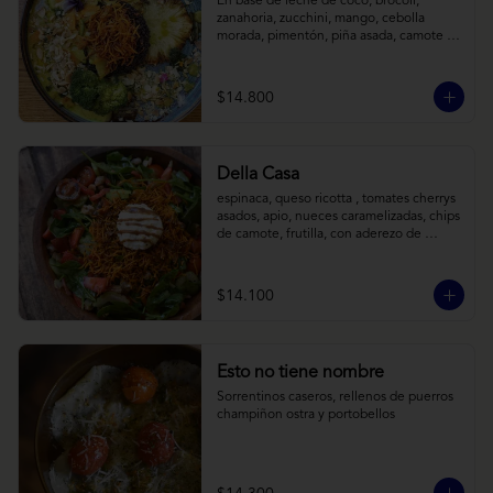
En base de leche de coco, brócoli, 
zanahoria, zucchini, mango, cebolla 
morada, pimentón, piña asada, camote 
crocante y almendras tostadas. Todo 
sobre arroz negro.
$14.800
Della Casa
espinaca, queso ricotta , tomates cherrys 
asados, apio, nueces caramelizadas, chips 
de camote, frutilla, con aderezo de 
reducción de balsámico y mostaza.
$14.100
Esto no tiene nombre
Sorrentinos caseros, rellenos de puerros 
champiñon ostra y portobellos