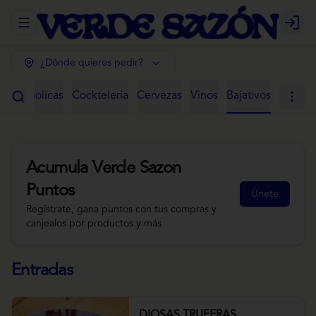
Abrir menu de navegación
Login
¿Dónde quieres pedir?
 Alcoholicas
Cockteleria
Cervezas
Vinos
Bajativos
Acumula
Verde Sazon
Puntos
Únete
Regístrate, gana puntos con tus compras y
canjealos por productos y más
Entradas
DIOSAS TRUFERAS