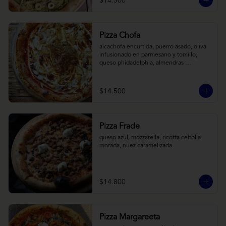
$14.500
Pizza Chofa
alcachofa encurtida, puerro asado, oliva 
infusionado en parmesano y tomillo, 
queso phidadelphia, almendras 
laminadas y ralladura de limon
$14.500
Pizza Frade
queso azul, mozzarella, ricotta cebolla 
morada, nuez caramelizada.
$14.800
Pizza Margareeta