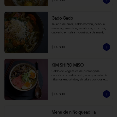
$14.300
Gado Gado
Tallarín de arroz, caldo kombu, cebolla 
morada, pimentón, zanahoria, zucchini, 
cubierto en salsa indonésica de maní, 
pesto de cilantro y brotes de alfalfa.
$14.800
KIM SHIRO MISO
Caldo de vegetales de prolongada 
cocción con sabor sutil, acompañado de 
rábanos encurtidos, shitakes cocidos en 
almibar de soya, puerro, huevos 
nitamago (tofu nitamago como opción 
vegana) y los infaltables fideos de ramen.
$14.800
Menu de niño queadilla