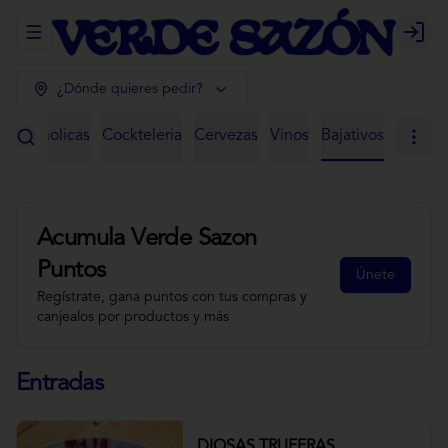
Abrir menu de navegación
Login
¿Dónde quieres pedir?
 Alcoholicas
Cockteleria
Cervezas
Vinos
Bajativos
Acumula
Verde Sazon
Puntos
Únete
Regístrate, gana puntos con tus compras y
canjealos por productos y más
Entradas
DIOSAS TRUFERAS