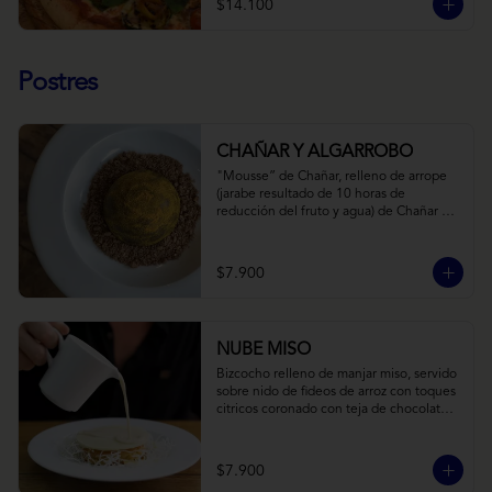
$14.100
Postres
CHAÑAR Y ALGARROBO
"Mousse” de Chañar, relleno de arrope 
(jarabe resultado de 10 horas de 
reducción del fruto y agua) de Chañar 
con toque de clavo de olor y canela, 
cubierto de una fina capa  de chocolate 
amargo y cúrcuma, sobre una tierra de 
$7.900
harina de Algarrobo y nueces.
NUBE MISO
Bizcocho relleno de manjar miso, servido 
sobre nido de fideos de arroz con toques 
citricos coronado con teja de chocolate 
blanco y bañado con mezcla tres leches 
tibia.
$7.900