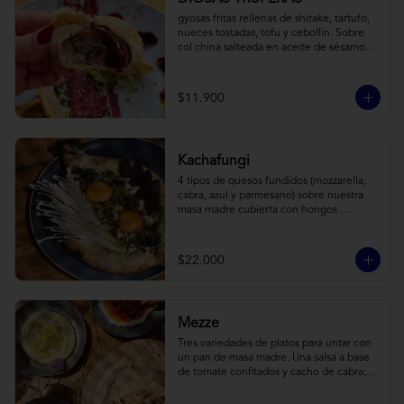
gyosas fritas rellenas de shitake, tartufo, 
nueces tostadas, tofu y cebollín. Sobre 
col china salteada en aceite de sésamo, 
acompañado de salsa de arándanos con 
toques asiáticos
$11.900
Kachafungi
4 tipos de quesos fundidos (mozzarella, 
cabra, azul y parmesano) sobre nuestra 
masa madre cubierta con hongos 
morchellas y enokis, yemas de huevo 
(cremosas), laminas finas de trufa negra 
frescas y pequeños toques de 
$22.000
chimichurri.
Mezze
Tres variedades de platos para untar con 
un pan de masa madre. Una salsa a base 
de tomate confitados y cacho de cabra; 
hummus rústico coronado con picadillo 
de ají verde, limón y ajo; pimentones y 