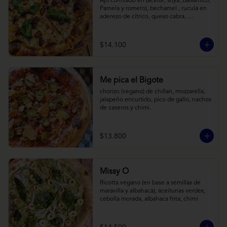
Ajo confitado en (aceite, soya, balsamico, 
Pamela y romero), bechamel , rucula en 
aderezo de cítrico, queso cabra, 
mozzarella, parmesano
$14.100
Me pica el Bigote
chorizo (vegano) de chillan, mozzarella, 
jalapeño encurtido, pico de gallo, nachos 
de caseros y chimi.
$13.800
Missy O
Ricotta vegano (en base a semillas de 
maravilla y albahaca), aceitunas verdes, 
cebolla morada, albahaca frita, chimi