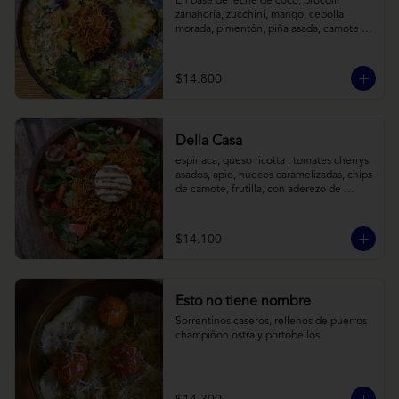
En base de leche de coco, brócoli, 
zanahoria, zucchini, mango, cebolla 
morada, pimentón, piña asada, camote 
crocante y almendras tostadas. Todo 
sobre arroz negro.
$14.800
Della Casa
espinaca, queso ricotta , tomates cherrys 
asados, apio, nueces caramelizadas, chips 
de camote, frutilla, con aderezo de 
reducción de balsámico y mostaza.
$14.100
Esto no tiene nombre
Sorrentinos caseros, rellenos de puerros 
champiñon ostra y portobellos