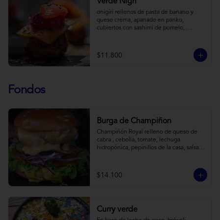
Verde Nigri
onigiri rellenos de pasta de banano y 
queso crema, apanado en panko, 
cubiertos con sashimi de pomelo, 
encurtido de pepino teriyaki, pasta de 
fermento de coles y jengibre, sobre salsa 
de crema de coco con wasabi y tierra de 
$11.800
cochayuyo.
Fondos
Burga de Champiñon
Champiñón Royal relleno de queso de 
cabra , cebolla, tomate, lechuga 
hidropónica, pepinillos de la casa, salsa 
tipo “big mac”, mostaza en pan brioche y 
acompañado de papas horneadas.
$14.100
Curry verde