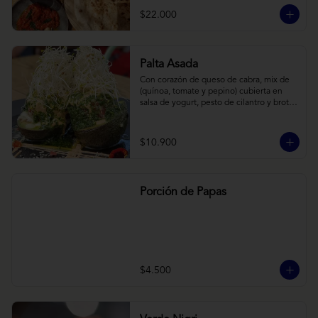
cebollas horneadas largamente, con 
$22.000
toques de aceite asiático sobre cama de 
labneh casero (yogurt cremoso griego).
Palta Asada
Con corazón de queso de cabra, mix de 
(quínoa, tomate y pepino) cubierta en 
salsa de yogurt, pesto de cilantro y brotes 
de alfalfa.
$10.900
Porción de Papas
$4.500