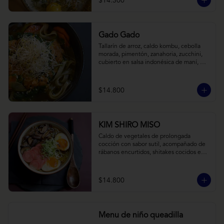
$14.300
Gado Gado
Tallarín de arroz, caldo kombu, cebolla 
morada, pimentón, zanahoria, zucchini, 
cubierto en salsa indonésica de maní, 
pesto de cilantro y brotes de alfalfa.
$14.800
KIM SHIRO MISO
Caldo de vegetales de prolongada 
cocción con sabor sutil, acompañado de 
rábanos encurtidos, shitakes cocidos en 
almibar de soya, puerro, huevos 
nitamago (tofu nitamago como opción 
vegana) y los infaltables fideos de ramen.
$14.800
Menu de niño queadilla