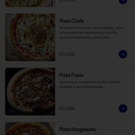
$14.500
Pizza Chofa
alcachofa encurtida, puerro asado, oliva 
infusionado en parmesano y tomillo, 
queso phidadelphia, almendras 
laminadas y ralladura de limon
$14.500
Pizza Frade
queso azul, mozzarella, ricotta cebolla 
morada, nuez caramelizada.
$14.800
Pizza Margareeta