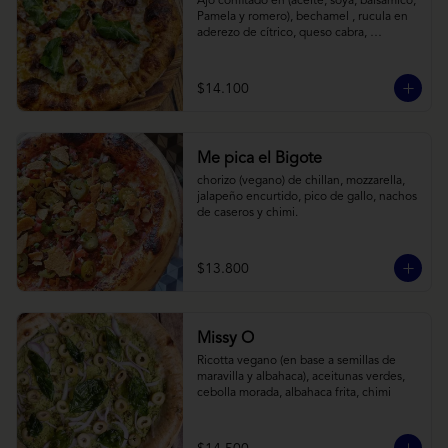
Ajo confitado en (aceite, soya, balsamico, 
Pamela y romero), bechamel , rucula en 
aderezo de cítrico, queso cabra, 
mozzarella, parmesano
$14.100
Me pica el Bigote
chorizo (vegano) de chillan, mozzarella, 
jalapeño encurtido, pico de gallo, nachos 
de caseros y chimi.
$13.800
Missy O
Ricotta vegano (en base a semillas de 
maravilla y albahaca), aceitunas verdes, 
cebolla morada, albahaca frita, chimi