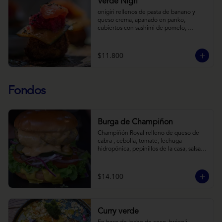
Verde Nigri
onigiri rellenos de pasta de banano y 
queso crema, apanado en panko, 
cubiertos con sashimi de pomelo, 
encurtido de pepino teriyaki, pasta de 
fermento de coles y jengibre, sobre salsa 
de crema de coco con wasabi y tierra de 
$11.800
cochayuyo.
Fondos
Burga de Champiñon
Champiñón Royal relleno de queso de 
cabra , cebolla, tomate, lechuga 
hidropónica, pepinillos de la casa, salsa 
tipo “big mac”, mostaza en pan brioche y 
acompañado de papas horneadas.
$14.100
Curry verde