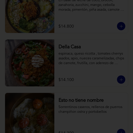
En base de leche de coco, brócoli, 
zanahoria, zucchini, mango, cebolla 
morada, pimentón, piña asada, camote 
crocante y almendras tostadas. Todo 
sobre arroz negro.
$14.800
Della Casa
espinaca, queso ricotta , tomates cherrys 
asados, apio, nueces caramelizadas, chips 
de camote, frutilla, con aderezo de 
reducción de balsámico y mostaza.
$14.100
Esto no tiene nombre
Sorrentinos caseros, rellenos de puerros 
champiñon ostra y portobellos