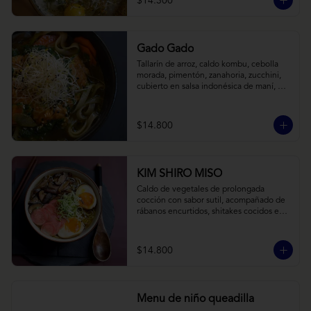
$14.300
Gado Gado
Tallarín de arroz, caldo kombu, cebolla 
morada, pimentón, zanahoria, zucchini, 
cubierto en salsa indonésica de maní, 
pesto de cilantro y brotes de alfalfa.
$14.800
KIM SHIRO MISO
Caldo de vegetales de prolongada 
cocción con sabor sutil, acompañado de 
rábanos encurtidos, shitakes cocidos en 
almibar de soya, puerro, huevos 
nitamago (tofu nitamago como opción 
vegana) y los infaltables fideos de ramen.
$14.800
Menu de niño queadilla