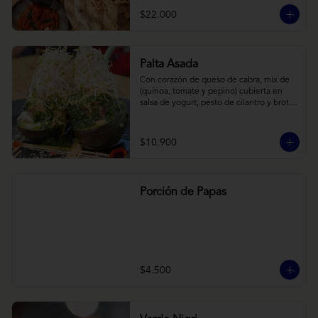
cebollas horneadas largamente, con 
$22.000
toques de aceite asiático sobre cama de 
labneh casero (yogurt cremoso griego).
Palta Asada
Con corazón de queso de cabra, mix de 
(quínoa, tomate y pepino) cubierta en 
salsa de yogurt, pesto de cilantro y brotes 
de alfalfa.
$10.900
Porción de Papas
$4.500