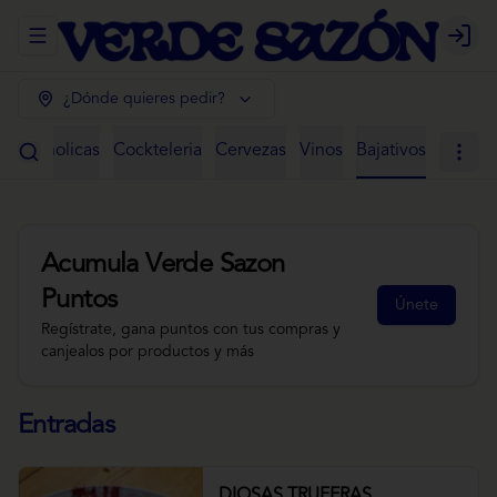
Abrir menu de navegación
Login
¿Dónde quieres pedir?
 Alcoholicas
Cockteleria
Cervezas
Vinos
Bajativos
Acumula
Verde Sazon
Puntos
Únete
Regístrate, gana puntos con tus compras y
canjealos por productos y más
Entradas
DIOSAS TRUFERAS