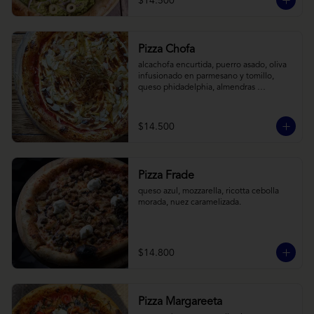
$14.500
Pizza Chofa
alcachofa encurtida, puerro asado, oliva 
infusionado en parmesano y tomillo, 
queso phidadelphia, almendras 
laminadas y ralladura de limon
$14.500
Pizza Frade
queso azul, mozzarella, ricotta cebolla 
morada, nuez caramelizada.
$14.800
Pizza Margareeta