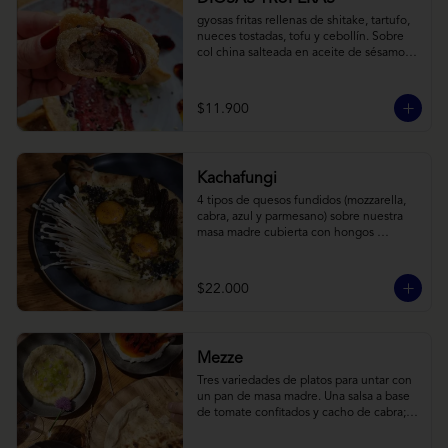
gyosas fritas rellenas de shitake, tartufo, 
nueces tostadas, tofu y cebollín. Sobre 
col china salteada en aceite de sésamo, 
acompañado de salsa de arándanos con 
toques asiáticos
$11.900
Kachafungi
4 tipos de quesos fundidos (mozzarella, 
cabra, azul y parmesano) sobre nuestra 
masa madre cubierta con hongos 
morchellas y enokis, yemas de huevo 
(cremosas), laminas finas de trufa negra 
frescas y pequeños toques de 
$22.000
chimichurri.
Mezze
Tres variedades de platos para untar con 
un pan de masa madre. Una salsa a base 
de tomate confitados y cacho de cabra; 
hummus rústico coronado con picadillo 
de ají verde, limón y ajo; pimentones y 