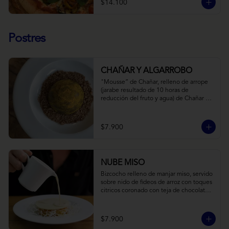
$14.100
Postres
CHAÑAR Y ALGARROBO
"Mousse” de Chañar, relleno de arrope 
(jarabe resultado de 10 horas de 
reducción del fruto y agua) de Chañar 
con toque de clavo de olor y canela, 
cubierto de una fina capa  de chocolate 
amargo y cúrcuma, sobre una tierra de 
$7.900
harina de Algarrobo y nueces.
NUBE MISO
Bizcocho relleno de manjar miso, servido 
sobre nido de fideos de arroz con toques 
citricos coronado con teja de chocolate 
blanco y bañado con mezcla tres leches 
tibia.
$7.900