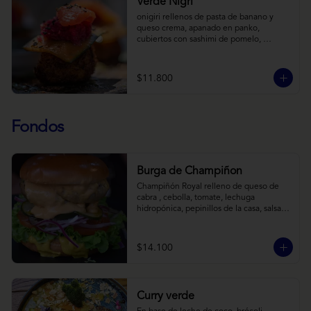
Verde Nigri
onigiri rellenos de pasta de banano y 
queso crema, apanado en panko, 
cubiertos con sashimi de pomelo, 
encurtido de pepino teriyaki, pasta de 
fermento de coles y jengibre, sobre salsa 
de crema de coco con wasabi y tierra de 
$11.800
cochayuyo.
Fondos
Burga de Champiñon
Champiñón Royal relleno de queso de 
cabra , cebolla, tomate, lechuga 
hidropónica, pepinillos de la casa, salsa 
tipo “big mac”, mostaza en pan brioche y 
acompañado de papas horneadas.
$14.100
Curry verde