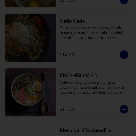
$14.300
Gado Gado
Tallarín de arroz, caldo kombu, cebolla 
morada, pimentón, zanahoria, zucchini, 
cubierto en salsa indonésica de maní, 
pesto de cilantro y brotes de alfalfa.
$14.800
KIM SHIRO MISO
Caldo de vegetales de prolongada 
cocción con sabor sutil, acompañado de 
rábanos encurtidos, shitakes cocidos en 
almibar de soya, puerro, huevos 
nitamago (tofu nitamago como opción 
vegana) y los infaltables fideos de ramen.
$14.800
Menu de niño queadilla