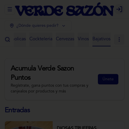
Abrir menu de navegación
Login
¿Dónde quieres pedir?
 Alcoholicas
Cockteleria
Cervezas
Vinos
Bajativos
Acumula
Verde Sazon
Puntos
Únete
Regístrate, gana puntos con tus compras y
canjealos por productos y más
Entradas
DIOSAS TRUFERAS