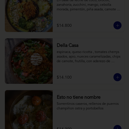
En base de leche de coco, brócoli, 
zanahoria, zucchini, mango, cebolla 
morada, pimentón, piña asada, camote 
crocante y almendras tostadas. Todo 
sobre arroz negro.
$14.800
Della Casa
espinaca, queso ricotta , tomates cherrys 
asados, apio, nueces caramelizadas, chips 
de camote, frutilla, con aderezo de 
reducción de balsámico y mostaza.
$14.100
Esto no tiene nombre
Sorrentinos caseros, rellenos de puerros 
champiñon ostra y portobellos