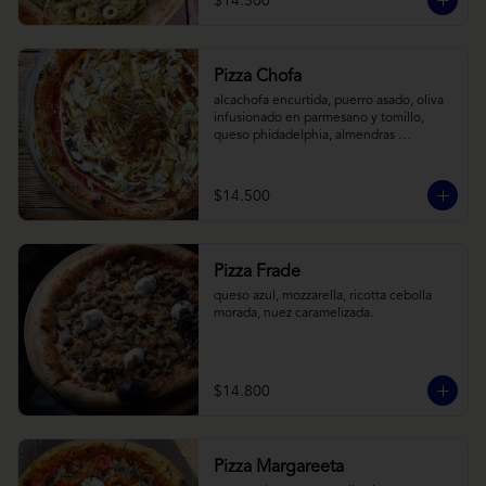
$14.500
Pizza Chofa
alcachofa encurtida, puerro asado, oliva 
infusionado en parmesano y tomillo, 
queso phidadelphia, almendras 
laminadas y ralladura de limon
$14.500
Pizza Frade
queso azul, mozzarella, ricotta cebolla 
morada, nuez caramelizada.
$14.800
Pizza Margareeta