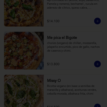
Ajo confitado en (aceite, soya, balsamico, 
Pamela y romero), bechamel , rucula en 
aderezo de cítrico, queso cabra, 
mozzarella, parmesano
$14.100
Me pica el Bigote
chorizo (vegano) de chillan, mozzarella, 
jalapeño encurtido, pico de gallo, nachos 
de caseros y chimi.
$13.800
Missy O
Ricotta vegano (en base a semillas de 
maravilla y albahaca), aceitunas verdes, 
cebolla morada, albahaca frita, chimi