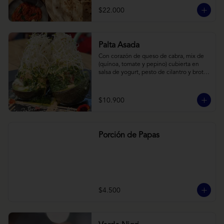
cebollas horneadas largamente, con 
$22.000
toques de aceite asiático sobre cama de 
labneh casero (yogurt cremoso griego).
Palta Asada
Con corazón de queso de cabra, mix de 
(quínoa, tomate y pepino) cubierta en 
salsa de yogurt, pesto de cilantro y brotes 
de alfalfa.
$10.900
Porción de Papas
$4.500