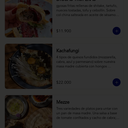
gyosas fritas rellenas de shitake, tartufo, 
nueces tostadas, tofu y cebollín. Sobre 
col china salteada en aceite de sésamo, 
acompañado de salsa de arándanos con 
toques asiáticos
$11.900
Kachafungi
4 tipos de quesos fundidos (mozzarella, 
cabra, azul y parmesano) sobre nuestra 
masa madre cubierta con hongos 
morchellas y enokis, yemas de huevo 
(cremosas), laminas finas de trufa negra 
frescas y pequeños toques de 
$22.000
chimichurri.
Mezze
Tres variedades de platos para untar con 
un pan de masa madre. Una salsa a base 
de tomate confitados y cacho de cabra; 
hummus rústico coronado con picadillo 
de ají verde, limón y ajo; pimentones y 