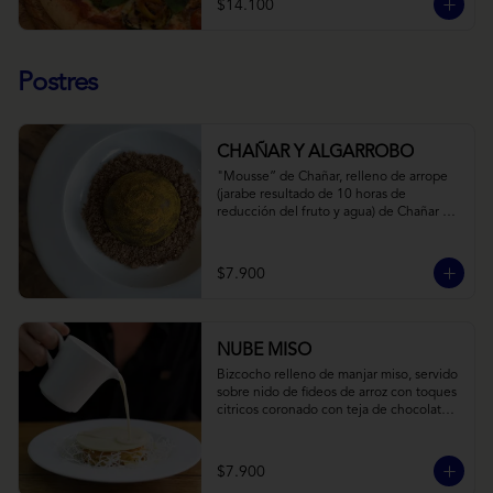
$14.100
Postres
CHAÑAR Y ALGARROBO
"Mousse” de Chañar, relleno de arrope 
(jarabe resultado de 10 horas de 
reducción del fruto y agua) de Chañar 
con toque de clavo de olor y canela, 
cubierto de una fina capa  de chocolate 
amargo y cúrcuma, sobre una tierra de 
$7.900
harina de Algarrobo y nueces.
NUBE MISO
Bizcocho relleno de manjar miso, servido 
sobre nido de fideos de arroz con toques 
citricos coronado con teja de chocolate 
blanco y bañado con mezcla tres leches 
tibia.
$7.900