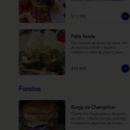
cebollín. Sobre col china salteada en 
aceite de sésamo, acompañado de 
salsa de arándanos con toques 
asiáticos
$11.900
Palta Asada
Con corazón de queso de cabra, mix 
de (quínoa, tomate y pepino) 
cubierta en salsa de yogurt, pesto de 
cilantro y brotes de alfalfa.
$10.900
Fondos
Burga de Champiñon
Champiñón Royal relleno de queso 
de cabra , cebolla, tomate, lechuga 
hidropónica, pepinillos de la casa, 
salsa tipo “big mac”, mostaza en pan 