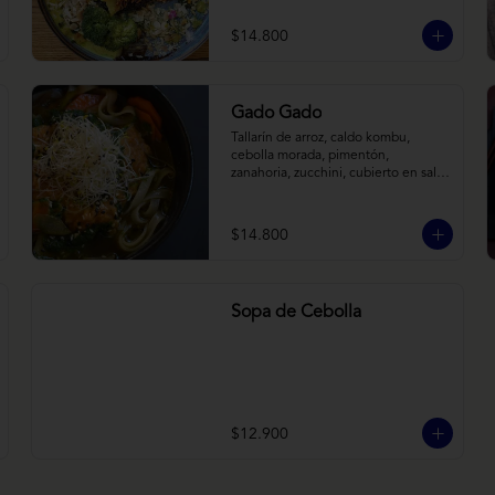
tostadas. Todo sobre arroz negro.
$14.800
Gado Gado
Tallarín de arroz, caldo kombu, 
cebolla morada, pimentón, 
zanahoria, zucchini, cubierto en salsa 
indonésica de maní, pesto de 
cilantro y brotes de alfalfa.
$14.800
Sopa de Cebolla
$12.900