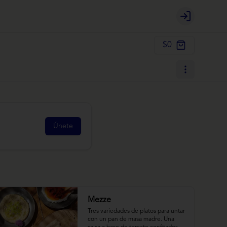
Login
$0
Únete
Mezze
Tres variedades de platos para untar 
con un pan de masa madre. Una 