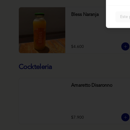
Bless Naranja
Este 
$4.600
Cockteleria
Amaretto Disaronno
$7.900