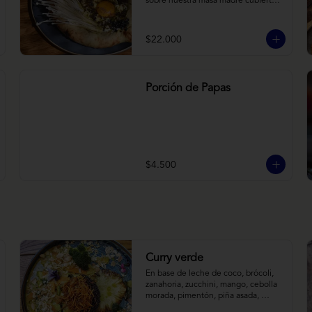
sobre nuestra masa madre cubierta 
con hongos morchellas y enokis, 
yemas de huevo (cremosas), laminas 
finas de trufa negra frescas y 
$22.000
pequeños toques de chimichurri.
Porción de Papas
$4.500
Curry verde
En base de leche de coco, brócoli, 
zanahoria, zucchini, mango, cebolla 
morada, pimentón, piña asada, 
camote crocante y almendras 