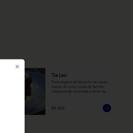
Close
Tia Leo
Torta vegana de bizcocho de cacao, 
manjar de coco, coulis de berries, 
cobertura de chocolate y leche de 
coco con almendra, acompañado de 
frutas de estación.
$8.400