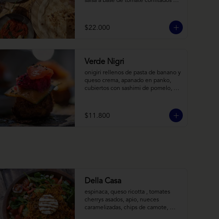
salsa a base de tomate confitados y 
cacho de cabra; hummus rústico 
coronado con picadillo de ají verde, 
limón y ajo; pimentones y cebollas 
$22.000
horneadas largamente, con toques 
de aceite asiático sobre cama de 
labneh casero (yogurt cremoso 
griego).
Verde Nigri
onigiri rellenos de pasta de banano y 
queso crema, apanado en panko, 
cubiertos con sashimi de pomelo, 
encurtido de pepino teriyaki, pasta 
de fermento de coles y jengibre, 
sobre salsa de crema de coco con 
$11.800
wasabi y tierra de cochayuyo.
Della Casa
espinaca, queso ricotta , tomates 
cherrys asados, apio, nueces 
caramelizadas, chips de camote, 
frutilla, con aderezo de reducción de 