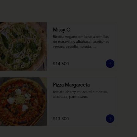
Missy O
Ricotta vegano (en base a semillas 
de maravilla y albahaca), aceitunas 
verdes, cebolla morada, 
albahaca frita, chimi
$14.500
Pizza Margareeta
tomate cherry, mozzarella, ricotta, 
albahaca, parmesano.
$13.300