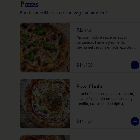
Pizzas
Puedes modificar a opción vegana también!
Bianca
Ajo confitado en (aceite, soya, 
balsamico, Pamela y romero), 
bechamel , rucula en aderezo de 
cítrico, queso cabra, mozzarella, 
parmesano
$14.100
Pizza Chofa
alcachofa encurtida, puerro asado, 
oliva infusionado en parmesano y 
tomillo, queso phidadelphia, 
almendras laminadas y ralladura de 
limon
$14.500