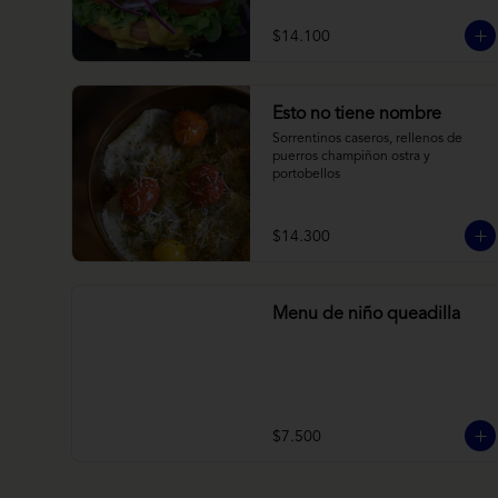
brioche y acompañado de papas 
horneadas.
$14.100
Esto no tiene nombre
Sorrentinos caseros, rellenos de 
puerros champiñon ostra y 
portobellos
$14.300
Menu de niño queadilla
$7.500