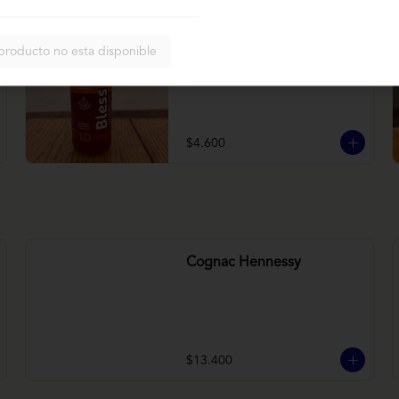
Bless betarraga
producto no esta disponible
Betarraga, manzana, zanahoria
$4.600
Cognac Hennessy
$13.400