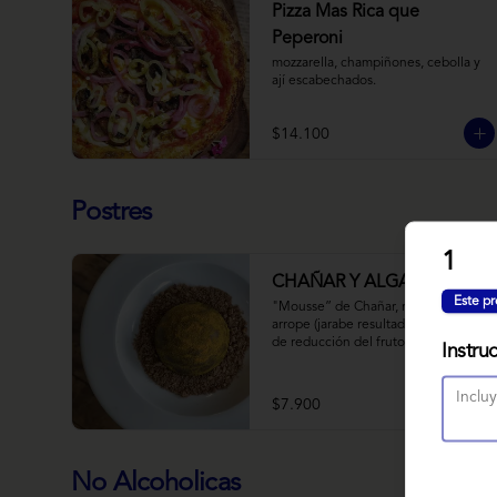
Pizza Mas Rica que
Peperoni
mozzarella, champiñones, cebolla y 
ají escabechados.
$14.100
Postres
1
CHAÑAR Y ALGARROBO
Este pr
"Mousse” de Chañar, relleno de 
arrope (jarabe resultado de 10 horas 
de reducción del fruto y agua) de 
Instru
Chañar con toque de clavo de olor y 
canela, cubierto de una fina capa  de 
chocolate amargo y cúrcuma, sobre 
$7.900
una tierra de harina de 
Algarrobo y nueces.
No Alcoholicas