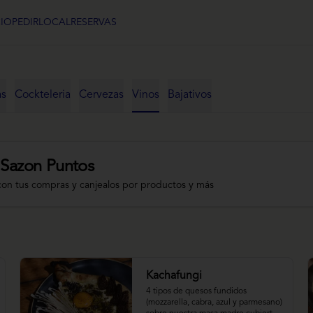
CIO
PEDIR
LOCAL
RESERVAS
as
Cockteleria
Cervezas
Vinos
Bajativos
 Sazon Puntos
con tus compras y canjealos por productos y más
Kachafungi
4 tipos de quesos fundidos 
(mozzarella, cabra, azul y parmesano) 