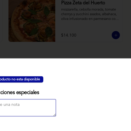
Pizza Zeta del Huerto
mozzarella, cebolla morada, tomate 
cherrys y zucchini asados, albahaca, 
oliva infusionado en parmesano con 
tomillo y reducción de balsámico.
$14.100
NUBE MISO
oducto no esta disponible
Bizcocho relleno de manjar miso, 
servido sobre nido de fideos de arroz 
con toques citricos coronado con 
cciones especiales
teja de chocolate blanco y bañado 
con mezcla tres leches tibia.
$7.900