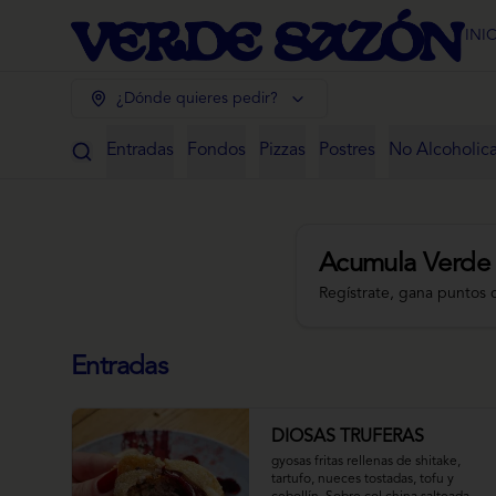
INI
¿Dónde quieres pedir?
Entradas
Fondos
Pizzas
Postres
No Alcoholic
Acumula
Verde
Regístrate, gana puntos 
Entradas
DIOSAS TRUFERAS
gyosas fritas rellenas de shitake, 
tartufo, nueces tostadas, tofu y 