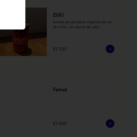
EWU
bebida de gengibre organica del sur 
de chile, con azucar de caña
$3.500
Fernet
$7.000