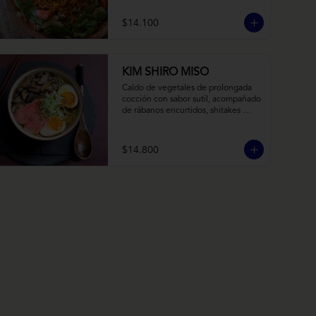
balsámico y mostaza.
$14.100
KIM SHIRO MISO
Caldo de vegetales de prolongada 
cocción con sabor sutil, acompañado 
de rábanos encurtidos, shitakes 
cocidos en almibar de soya, puerro, 
huevos nitamago (tofu nitamago 
como opción vegana) y los 
$14.800
infaltables fideos de ramen.