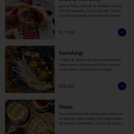
gyosas fritas rellenas de shitake, tartufo, 
nueces tostadas, tofu y cebollín. Sobre 
col china salteada en aceite de sésamo, 
acompañado de salsa de arándanos con 
toques asiáticos
$11.900
Kachafungi
4 tipos de quesos fundidos (mozzarella, 
cabra, azul y parmesano) sobre nuestra 
masa madre cubierta con hongos 
morchellas y enokis, yemas de huevo 
(cremosas), laminas finas de trufa negra 
frescas y pequeños toques de 
$22.000
chimichurri.
Mezze
Tres variedades de platos para untar con 
un pan de masa madre. Una salsa a base 
de tomate confitados y cacho de cabra; 
hummus rústico coronado con picadillo 
de ají verde, limón y ajo; pimentones y 