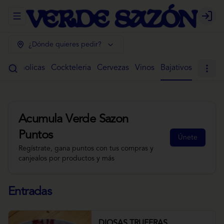
Abrir menu de navegación
Login
¿Dónde quieres pedir?
 Alcoholicas
Cockteleria
Cervezas
Vinos
Bajativos
Acumula
Verde Sazon
Puntos
Únete
Regístrate, gana puntos con tus compras y
canjealos por productos y más
Entradas
DIOSAS TRUFERAS