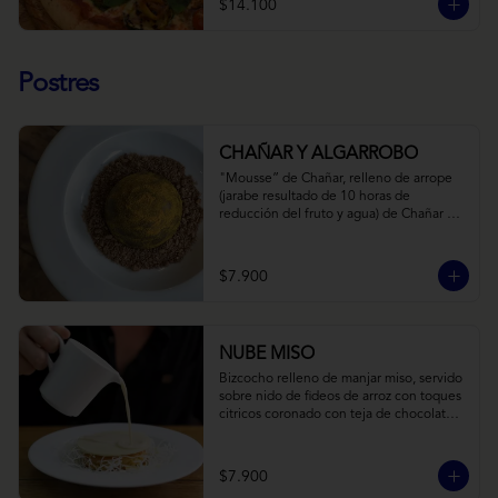
$14.100
Postres
CHAÑAR Y ALGARROBO
"Mousse” de Chañar, relleno de arrope 
(jarabe resultado de 10 horas de 
reducción del fruto y agua) de Chañar 
con toque de clavo de olor y canela, 
cubierto de una fina capa  de chocolate 
amargo y cúrcuma, sobre una tierra de 
$7.900
harina de Algarrobo y nueces.
NUBE MISO
Bizcocho relleno de manjar miso, servido 
sobre nido de fideos de arroz con toques 
citricos coronado con teja de chocolate 
blanco y bañado con mezcla tres leches 
tibia.
$7.900