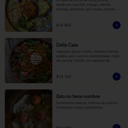
En base de leche de coco, brócoli, 
zanahoria, zucchini, mango, cebolla 
morada, pimentón, piña asada, camote 
crocante y almendras tostadas. Todo 
sobre arroz negro.
$14.800
Della Casa
espinaca, queso ricotta , tomates cherrys 
asados, apio, nueces caramelizadas, chips 
de camote, frutilla, con aderezo de 
reducción de balsámico y mostaza.
$14.100
Esto no tiene nombre
Sorrentinos caseros, rellenos de puerros 
champiñon ostra y portobellos