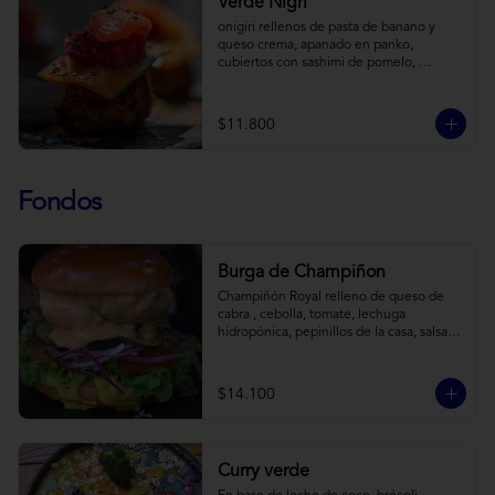
Verde Nigri
onigiri rellenos de pasta de banano y 
queso crema, apanado en panko, 
cubiertos con sashimi de pomelo, 
encurtido de pepino teriyaki, pasta de 
fermento de coles y jengibre, sobre salsa 
de crema de coco con wasabi y tierra de 
$11.800
cochayuyo.
Fondos
Burga de Champiñon
Champiñón Royal relleno de queso de 
cabra , cebolla, tomate, lechuga 
hidropónica, pepinillos de la casa, salsa 
tipo “big mac”, mostaza en pan brioche y 
acompañado de papas horneadas.
$14.100
Curry verde