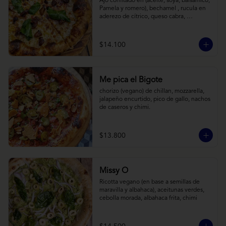
Ajo confitado en (aceite, soya, balsamico, 
Pamela y romero), bechamel , rucula en 
aderezo de cítrico, queso cabra, 
mozzarella, parmesano
$14.100
Me pica el Bigote
chorizo (vegano) de chillan, mozzarella, 
jalapeño encurtido, pico de gallo, nachos 
de caseros y chimi.
$13.800
Missy O
Ricotta vegano (en base a semillas de 
maravilla y albahaca), aceitunas verdes, 
cebolla morada, albahaca frita, chimi