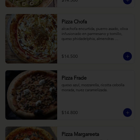
$14.500
Pizza Chofa
alcachofa encurtida, puerro asado, oliva 
infusionado en parmesano y tomillo, 
queso phidadelphia, almendras 
laminadas y ralladura de limon
$14.500
Pizza Frade
queso azul, mozzarella, ricotta cebolla 
morada, nuez caramelizada.
$14.800
Pizza Margareeta