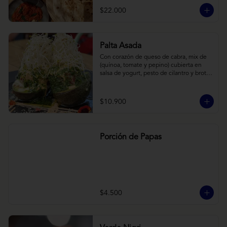
cebollas horneadas largamente, con 
$22.000
toques de aceite asiático sobre cama de 
labneh casero (yogurt cremoso griego).
Palta Asada
Con corazón de queso de cabra, mix de 
(quínoa, tomate y pepino) cubierta en 
salsa de yogurt, pesto de cilantro y brotes 
de alfalfa.
$10.900
Porción de Papas
$4.500