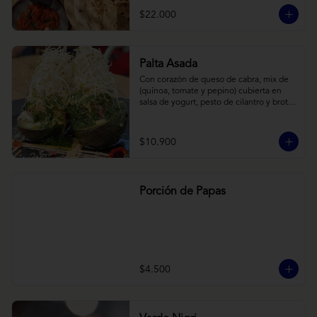
cebollas horneadas largamente, con 
$22.000
toques de aceite asiático sobre cama de 
labneh casero (yogurt cremoso griego).
Palta Asada
Con corazón de queso de cabra, mix de 
(quínoa, tomate y pepino) cubierta en 
salsa de yogurt, pesto de cilantro y brotes 
de alfalfa.
$10.900
Porción de Papas
$4.500