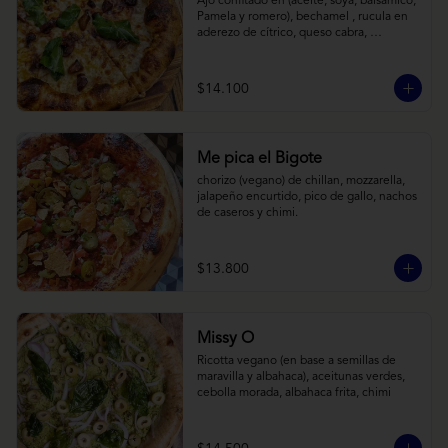
Ajo confitado en (aceite, soya, balsamico, 
Pamela y romero), bechamel , rucula en 
aderezo de cítrico, queso cabra, 
mozzarella, parmesano
$14.100
Me pica el Bigote
chorizo (vegano) de chillan, mozzarella, 
jalapeño encurtido, pico de gallo, nachos 
de caseros y chimi.
$13.800
Missy O
Ricotta vegano (en base a semillas de 
maravilla y albahaca), aceitunas verdes, 
cebolla morada, albahaca frita, chimi