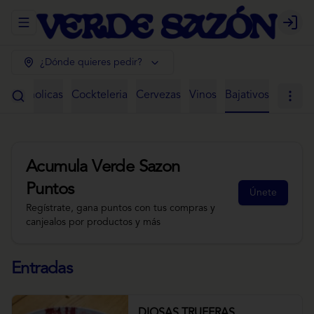
Abrir menu de navegación
Login
¿Dónde quieres pedir?
 Alcoholicas
Cockteleria
Cervezas
Vinos
Bajativos
Acumula
Verde Sazon
Puntos
Únete
Regístrate, gana puntos con tus compras y
canjealos por productos y más
Entradas
DIOSAS TRUFERAS