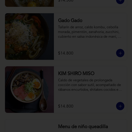
$14.300
Gado Gado
Tallarín de arroz, caldo kombu, cebolla 
morada, pimentón, zanahoria, zucchini, 
cubierto en salsa indonésica de maní, 
pesto de cilantro y brotes de alfalfa.
$14.800
KIM SHIRO MISO
Caldo de vegetales de prolongada 
cocción con sabor sutil, acompañado de 
rábanos encurtidos, shitakes cocidos en 
almibar de soya, puerro, huevos 
nitamago (tofu nitamago como opción 
vegana) y los infaltables fideos de ramen.
$14.800
Menu de niño queadilla