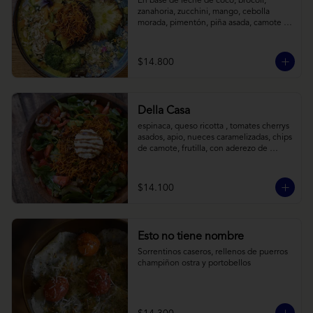
En base de leche de coco, brócoli, 
zanahoria, zucchini, mango, cebolla 
morada, pimentón, piña asada, camote 
crocante y almendras tostadas. Todo 
sobre arroz negro.
$14.800
Della Casa
espinaca, queso ricotta , tomates cherrys 
asados, apio, nueces caramelizadas, chips 
de camote, frutilla, con aderezo de 
reducción de balsámico y mostaza.
$14.100
Esto no tiene nombre
Sorrentinos caseros, rellenos de puerros 
champiñon ostra y portobellos