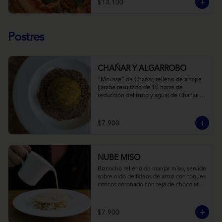
$14.100
Postres
CHAÑAR Y ALGARROBO
"Mousse” de Chañar, relleno de arrope 
(jarabe resultado de 10 horas de 
reducción del fruto y agua) de Chañar 
con toque de clavo de olor y canela, 
cubierto de una fina capa  de chocolate 
amargo y cúrcuma, sobre una tierra de 
$7.900
harina de Algarrobo y nueces.
NUBE MISO
Bizcocho relleno de manjar miso, servido 
sobre nido de fideos de arroz con toques 
citricos coronado con teja de chocolate 
blanco y bañado con mezcla tres leches 
tibia.
$7.900