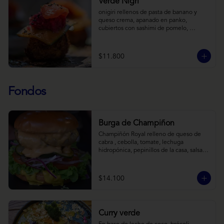
Verde Nigri
onigiri rellenos de pasta de banano y 
queso crema, apanado en panko, 
cubiertos con sashimi de pomelo, 
encurtido de pepino teriyaki, pasta de 
fermento de coles y jengibre, sobre salsa 
de crema de coco con wasabi y tierra de 
$11.800
cochayuyo.
Fondos
Burga de Champiñon
Champiñón Royal relleno de queso de 
cabra , cebolla, tomate, lechuga 
hidropónica, pepinillos de la casa, salsa 
tipo “big mac”, mostaza en pan brioche y 
acompañado de papas horneadas.
$14.100
Curry verde