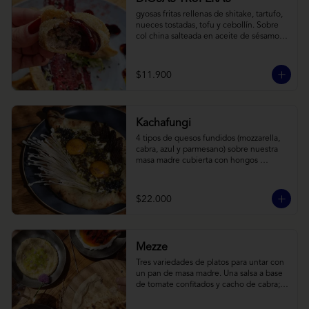
gyosas fritas rellenas de shitake, tartufo, 
nueces tostadas, tofu y cebollín. Sobre 
col china salteada en aceite de sésamo, 
acompañado de salsa de arándanos con 
toques asiáticos
$11.900
Kachafungi
4 tipos de quesos fundidos (mozzarella, 
cabra, azul y parmesano) sobre nuestra 
masa madre cubierta con hongos 
morchellas y enokis, yemas de huevo 
(cremosas), laminas finas de trufa negra 
frescas y pequeños toques de 
$22.000
chimichurri.
Mezze
Tres variedades de platos para untar con 
un pan de masa madre. Una salsa a base 
de tomate confitados y cacho de cabra; 
hummus rústico coronado con picadillo 
de ají verde, limón y ajo; pimentones y 