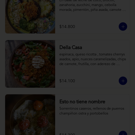
En base de leche de coco, brócoli, 
zanahoria, zucchini, mango, cebolla 
morada, pimentón, piña asada, camote 
crocante y almendras tostadas. Todo 
sobre arroz negro.
$14.800
Della Casa
espinaca, queso ricotta , tomates cherrys 
asados, apio, nueces caramelizadas, chips 
de camote, frutilla, con aderezo de 
reducción de balsámico y mostaza.
$14.100
Esto no tiene nombre
Sorrentinos caseros, rellenos de puerros 
champiñon ostra y portobellos