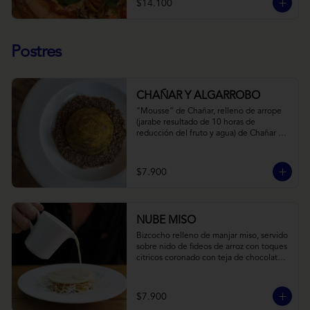
$14.100
Postres
CHAÑAR Y ALGARROBO
"Mousse” de Chañar, relleno de arrope 
(jarabe resultado de 10 horas de 
reducción del fruto y agua) de Chañar 
con toque de clavo de olor y canela, 
cubierto de una fina capa  de chocolate 
amargo y cúrcuma, sobre una tierra de 
$7.900
harina de Algarrobo y nueces.
NUBE MISO
Bizcocho relleno de manjar miso, servido 
sobre nido de fideos de arroz con toques 
citricos coronado con teja de chocolate 
blanco y bañado con mezcla tres leches 
tibia.
$7.900