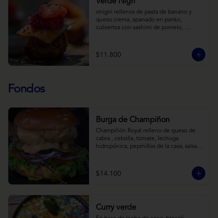
Verde Nigri
onigiri rellenos de pasta de banano y 
queso crema, apanado en panko, 
cubiertos con sashimi de pomelo, 
encurtido de pepino teriyaki, pasta de 
fermento de coles y jengibre, sobre salsa 
de crema de coco con wasabi y tierra de 
$11.800
cochayuyo.
Fondos
Burga de Champiñon
Champiñón Royal relleno de queso de 
cabra , cebolla, tomate, lechuga 
hidropónica, pepinillos de la casa, salsa 
tipo “big mac”, mostaza en pan brioche y 
acompañado de papas horneadas.
$14.100
Curry verde