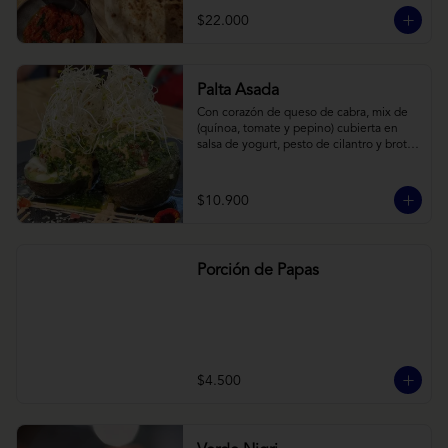
cebollas horneadas largamente, con 
$22.000
toques de aceite asiático sobre cama de 
labneh casero (yogurt cremoso griego).
Palta Asada
Con corazón de queso de cabra, mix de 
(quínoa, tomate y pepino) cubierta en 
salsa de yogurt, pesto de cilantro y brotes 
de alfalfa.
$10.900
Porción de Papas
$4.500