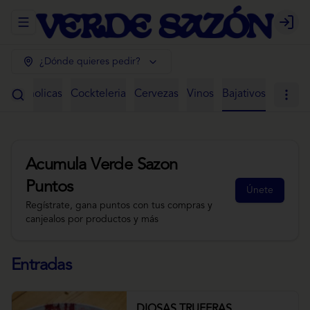
Abrir menu de navegación
Login
¿Dónde quieres pedir?
 Alcoholicas
Cockteleria
Cervezas
Vinos
Bajativos
Acumula
Verde Sazon
Puntos
Únete
Regístrate, gana puntos con tus compras y
canjealos por productos y más
Entradas
DIOSAS TRUFERAS