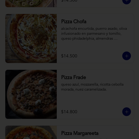
$14.500
Pizza Chofa
alcachofa encurtida, puerro asado, oliva 
infusionado en parmesano y tomillo, 
queso phidadelphia, almendras 
laminadas y ralladura de limon
$14.500
Pizza Frade
queso azul, mozzarella, ricotta cebolla 
morada, nuez caramelizada.
$14.800
Pizza Margareeta