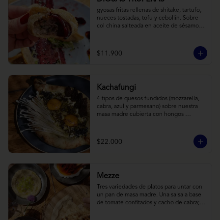
gyosas fritas rellenas de shitake, tartufo, 
nueces tostadas, tofu y cebollín. Sobre 
col china salteada en aceite de sésamo, 
acompañado de salsa de arándanos con 
toques asiáticos
$11.900
Kachafungi
4 tipos de quesos fundidos (mozzarella, 
cabra, azul y parmesano) sobre nuestra 
masa madre cubierta con hongos 
morchellas y enokis, yemas de huevo 
(cremosas), laminas finas de trufa negra 
frescas y pequeños toques de 
$22.000
chimichurri.
Mezze
Tres variedades de platos para untar con 
un pan de masa madre. Una salsa a base 
de tomate confitados y cacho de cabra; 
hummus rústico coronado con picadillo 
de ají verde, limón y ajo; pimentones y 