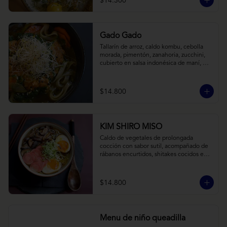
$14.300
Gado Gado
Tallarín de arroz, caldo kombu, cebolla 
morada, pimentón, zanahoria, zucchini, 
cubierto en salsa indonésica de maní, 
pesto de cilantro y brotes de alfalfa.
$14.800
KIM SHIRO MISO
Caldo de vegetales de prolongada 
cocción con sabor sutil, acompañado de 
rábanos encurtidos, shitakes cocidos en 
almibar de soya, puerro, huevos 
nitamago (tofu nitamago como opción 
vegana) y los infaltables fideos de ramen.
$14.800
Menu de niño queadilla