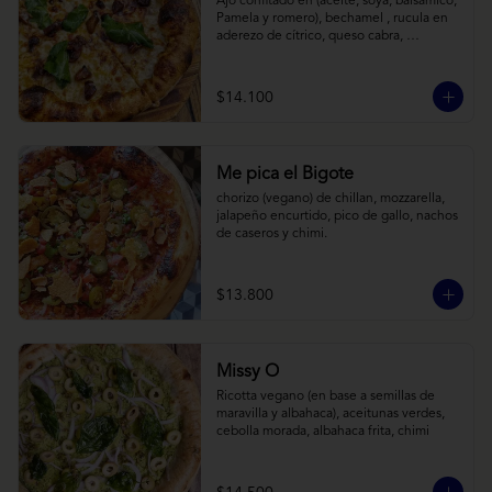
Ajo confitado en (aceite, soya, balsamico, 
Pamela y romero), bechamel , rucula en 
aderezo de cítrico, queso cabra, 
mozzarella, parmesano
$14.100
Me pica el Bigote
chorizo (vegano) de chillan, mozzarella, 
jalapeño encurtido, pico de gallo, nachos 
de caseros y chimi.
$13.800
Missy O
Ricotta vegano (en base a semillas de 
maravilla y albahaca), aceitunas verdes, 
cebolla morada, albahaca frita, chimi