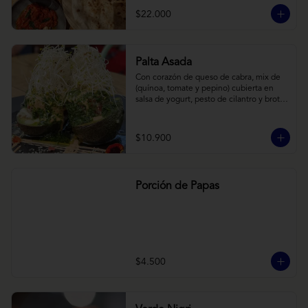
cebollas horneadas largamente, con 
$22.000
toques de aceite asiático sobre cama de 
labneh casero (yogurt cremoso griego).
Palta Asada
Con corazón de queso de cabra, mix de 
(quínoa, tomate y pepino) cubierta en 
salsa de yogurt, pesto de cilantro y brotes 
de alfalfa.
$10.900
Porción de Papas
$4.500