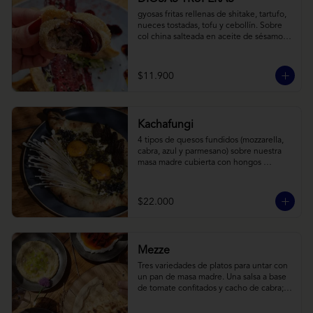
gyosas fritas rellenas de shitake, tartufo, 
nueces tostadas, tofu y cebollín. Sobre 
col china salteada en aceite de sésamo, 
acompañado de salsa de arándanos con 
toques asiáticos
$11.900
Kachafungi
4 tipos de quesos fundidos (mozzarella, 
cabra, azul y parmesano) sobre nuestra 
masa madre cubierta con hongos 
morchellas y enokis, yemas de huevo 
(cremosas), laminas finas de trufa negra 
frescas y pequeños toques de 
$22.000
chimichurri.
Mezze
Tres variedades de platos para untar con 
un pan de masa madre. Una salsa a base 
de tomate confitados y cacho de cabra; 
hummus rústico coronado con picadillo 
de ají verde, limón y ajo; pimentones y 