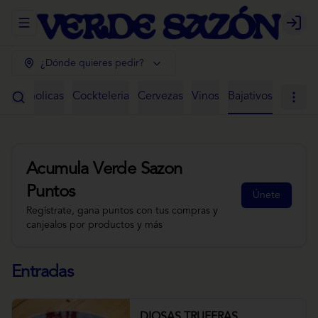
Abrir menu de navegación
Login
¿Dónde quieres pedir?
 Alcoholicas
Cockteleria
Cervezas
Vinos
Bajativos
Acumula
Verde Sazon
Puntos
Únete
Regístrate, gana puntos con tus compras y
canjealos por productos y más
Entradas
DIOSAS TRUFERAS