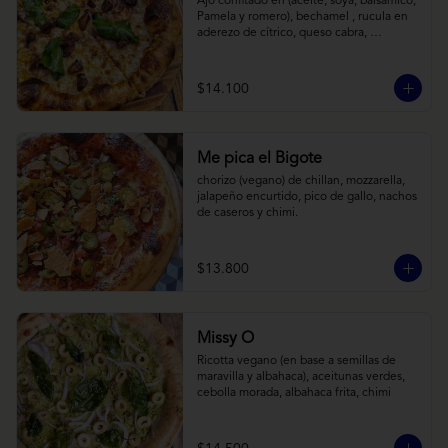
Ajo confitado en (aceite, soya, balsamico, 
Pamela y romero), bechamel , rucula en 
aderezo de cítrico, queso cabra, 
mozzarella, parmesano
$14.100
Me pica el Bigote
chorizo (vegano) de chillan, mozzarella, 
jalapeño encurtido, pico de gallo, nachos 
de caseros y chimi.
$13.800
Missy O
Ricotta vegano (en base a semillas de 
maravilla y albahaca), aceitunas verdes, 
cebolla morada, albahaca frita, chimi