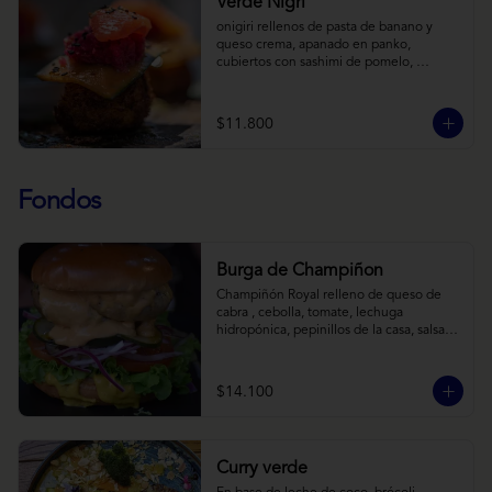
Verde Nigri
onigiri rellenos de pasta de banano y 
queso crema, apanado en panko, 
cubiertos con sashimi de pomelo, 
encurtido de pepino teriyaki, pasta de 
fermento de coles y jengibre, sobre salsa 
de crema de coco con wasabi y tierra de 
$11.800
cochayuyo.
Fondos
Burga de Champiñon
Champiñón Royal relleno de queso de 
cabra , cebolla, tomate, lechuga 
hidropónica, pepinillos de la casa, salsa 
tipo “big mac”, mostaza en pan brioche y 
acompañado de papas horneadas.
$14.100
Curry verde