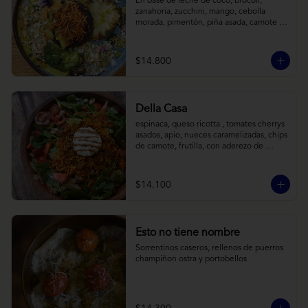
En base de leche de coco, brócoli, 
zanahoria, zucchini, mango, cebolla 
morada, pimentón, piña asada, camote 
crocante y almendras tostadas. Todo 
sobre arroz negro.
$14.800
Della Casa
espinaca, queso ricotta , tomates cherrys 
asados, apio, nueces caramelizadas, chips 
de camote, frutilla, con aderezo de 
reducción de balsámico y mostaza.
$14.100
Esto no tiene nombre
Sorrentinos caseros, rellenos de puerros 
champiñon ostra y portobellos