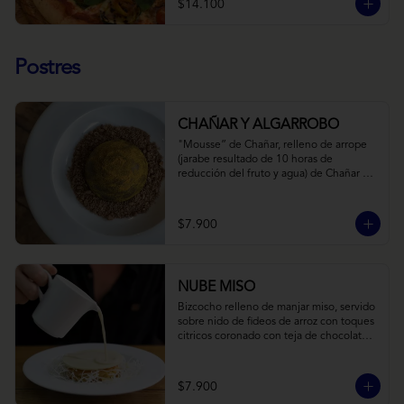
$14.100
Postres
CHAÑAR Y ALGARROBO
"Mousse” de Chañar, relleno de arrope 
(jarabe resultado de 10 horas de 
reducción del fruto y agua) de Chañar 
con toque de clavo de olor y canela, 
cubierto de una fina capa  de chocolate 
amargo y cúrcuma, sobre una tierra de 
$7.900
harina de Algarrobo y nueces.
NUBE MISO
Bizcocho relleno de manjar miso, servido 
sobre nido de fideos de arroz con toques 
citricos coronado con teja de chocolate 
blanco y bañado con mezcla tres leches 
tibia.
$7.900