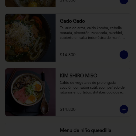
$14.300
Gado Gado
Tallarín de arroz, caldo kombu, cebolla 
morada, pimentón, zanahoria, zucchini, 
cubierto en salsa indonésica de maní, 
pesto de cilantro y brotes de alfalfa.
$14.800
KIM SHIRO MISO
Caldo de vegetales de prolongada 
cocción con sabor sutil, acompañado de 
rábanos encurtidos, shitakes cocidos en 
almibar de soya, puerro, huevos 
nitamago (tofu nitamago como opción 
vegana) y los infaltables fideos de ramen.
$14.800
Menu de niño queadilla