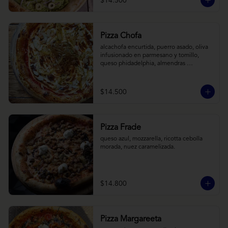
$14.500
Pizza Chofa
alcachofa encurtida, puerro asado, oliva 
infusionado en parmesano y tomillo, 
queso phidadelphia, almendras 
laminadas y ralladura de limon
$14.500
Pizza Frade
queso azul, mozzarella, ricotta cebolla 
morada, nuez caramelizada.
$14.800
Pizza Margareeta