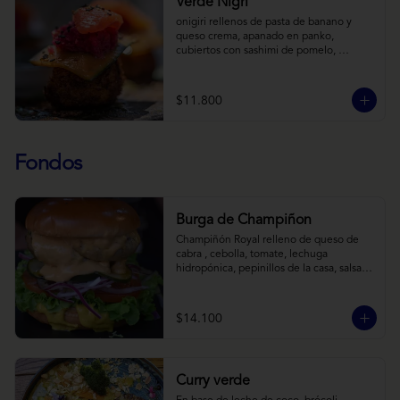
Verde Nigri
onigiri rellenos de pasta de banano y 
queso crema, apanado en panko, 
cubiertos con sashimi de pomelo, 
encurtido de pepino teriyaki, pasta de 
fermento de coles y jengibre, sobre salsa 
de crema de coco con wasabi y tierra de 
$11.800
cochayuyo.
Fondos
Burga de Champiñon
Champiñón Royal relleno de queso de 
cabra , cebolla, tomate, lechuga 
hidropónica, pepinillos de la casa, salsa 
tipo “big mac”, mostaza en pan brioche y 
acompañado de papas horneadas.
$14.100
Curry verde