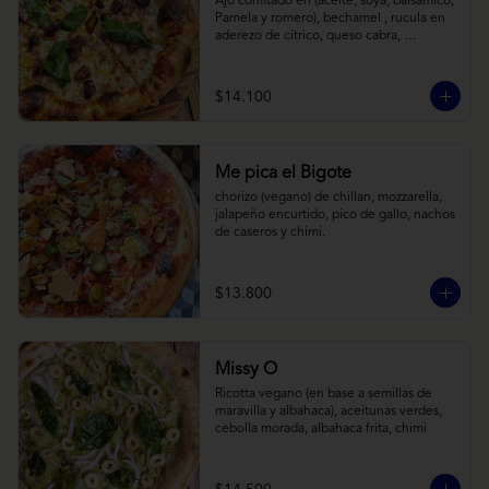
Ajo confitado en (aceite, soya, balsamico, 
Pamela y romero), bechamel , rucula en 
aderezo de cítrico, queso cabra, 
mozzarella, parmesano
$14.100
Me pica el Bigote
chorizo (vegano) de chillan, mozzarella, 
jalapeño encurtido, pico de gallo, nachos 
de caseros y chimi.
$13.800
Missy O
Ricotta vegano (en base a semillas de 
maravilla y albahaca), aceitunas verdes, 
cebolla morada, albahaca frita, chimi