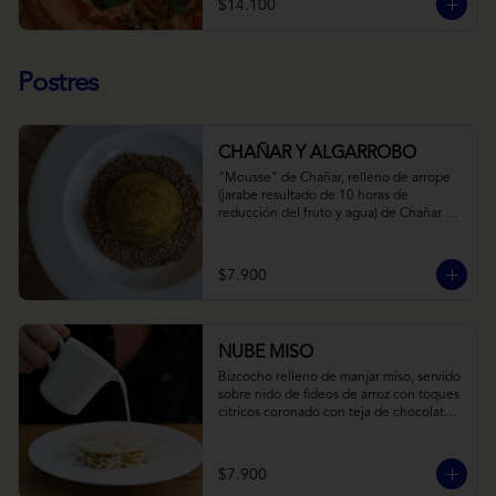
$14.100
Postres
CHAÑAR Y ALGARROBO
"Mousse” de Chañar, relleno de arrope 
(jarabe resultado de 10 horas de 
reducción del fruto y agua) de Chañar 
con toque de clavo de olor y canela, 
cubierto de una fina capa  de chocolate 
amargo y cúrcuma, sobre una tierra de 
$7.900
harina de Algarrobo y nueces.
NUBE MISO
Bizcocho relleno de manjar miso, servido 
sobre nido de fideos de arroz con toques 
citricos coronado con teja de chocolate 
blanco y bañado con mezcla tres leches 
tibia.
$7.900