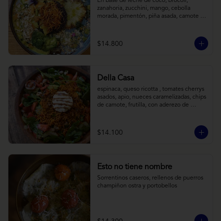
En base de leche de coco, brócoli, 
zanahoria, zucchini, mango, cebolla 
morada, pimentón, piña asada, camote 
crocante y almendras tostadas. Todo 
sobre arroz negro.
$14.800
Della Casa
espinaca, queso ricotta , tomates cherrys 
asados, apio, nueces caramelizadas, chips 
de camote, frutilla, con aderezo de 
reducción de balsámico y mostaza.
$14.100
Esto no tiene nombre
Sorrentinos caseros, rellenos de puerros 
champiñon ostra y portobellos