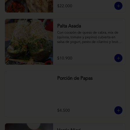
cebollas horneadas largamente, con 
$22.000
toques de aceite asiático sobre cama de 
labneh casero (yogurt cremoso griego).
Palta Asada
Con corazón de queso de cabra, mix de 
(quínoa, tomate y pepino) cubierta en 
salsa de yogurt, pesto de cilantro y brotes 
de alfalfa.
$10.900
Porción de Papas
$4.500