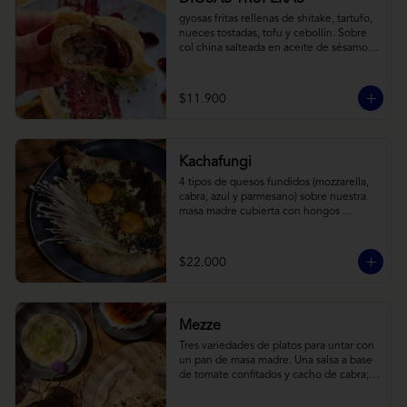
gyosas fritas rellenas de shitake, tartufo, 
nueces tostadas, tofu y cebollín. Sobre 
col china salteada en aceite de sésamo, 
acompañado de salsa de arándanos con 
toques asiáticos
$11.900
Kachafungi
4 tipos de quesos fundidos (mozzarella, 
cabra, azul y parmesano) sobre nuestra 
masa madre cubierta con hongos 
morchellas y enokis, yemas de huevo 
(cremosas), laminas finas de trufa negra 
frescas y pequeños toques de 
$22.000
chimichurri.
Mezze
Tres variedades de platos para untar con 
un pan de masa madre. Una salsa a base 
de tomate confitados y cacho de cabra; 
hummus rústico coronado con picadillo 
de ají verde, limón y ajo; pimentones y 