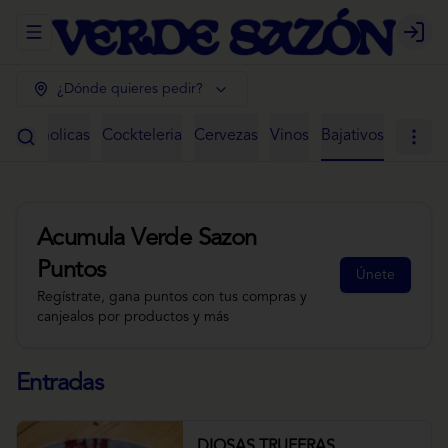
Abrir menu de navegación
Login
¿Dónde quieres pedir?
 Alcoholicas
Cockteleria
Cervezas
Vinos
Bajativos
Acumula
Verde Sazon
Puntos
Únete
Regístrate, gana puntos con tus compras y
canjealos por productos y más
Entradas
DIOSAS TRUFERAS