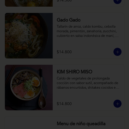
$14.300
Gado Gado
Tallarín de arroz, caldo kombu, cebolla 
morada, pimentón, zanahoria, zucchini, 
cubierto en salsa indonésica de maní, 
pesto de cilantro y brotes de alfalfa.
$14.800
KIM SHIRO MISO
Caldo de vegetales de prolongada 
cocción con sabor sutil, acompañado de 
rábanos encurtidos, shitakes cocidos en 
almibar de soya, puerro, huevos 
nitamago (tofu nitamago como opción 
vegana) y los infaltables fideos de ramen.
$14.800
Menu de niño queadilla