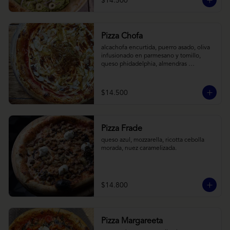
$14.500
Pizza Chofa
alcachofa encurtida, puerro asado, oliva 
infusionado en parmesano y tomillo, 
queso phidadelphia, almendras 
laminadas y ralladura de limon
$14.500
Pizza Frade
queso azul, mozzarella, ricotta cebolla 
morada, nuez caramelizada.
$14.800
Pizza Margareeta