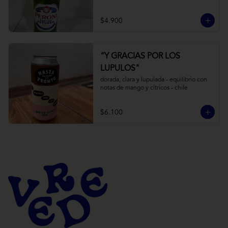
$4.900
“Y GRACIAS POR LOS
LUPULOS"
dorada, clara y lupulada - equilibrio con 
notas de mango y cítricos - chile
$6.100