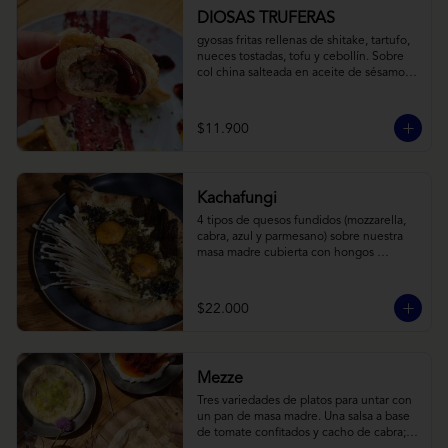
DIOSAS TRUFERAS
gyosas fritas rellenas de shitake, tartufo, 
nueces tostadas, tofu y cebollín. Sobre 
col china salteada en aceite de sésamo, 
acompañado de salsa de arándanos con 
toques asiáticos
$11.900
Kachafungi
4 tipos de quesos fundidos (mozzarella, 
cabra, azul y parmesano) sobre nuestra 
masa madre cubierta con hongos 
morchellas y enokis, yemas de huevo 
(cremosas), laminas finas de trufa negra 
frescas y pequeños toques de 
$22.000
chimichurri.
Mezze
Tres variedades de platos para untar con 
un pan de masa madre. Una salsa a base 
de tomate confitados y cacho de cabra; 