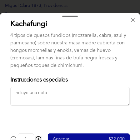
Miguel Claro 1873, Providencia.
Reservas
Kachafungi
Términos y condiciones
Política de privacidad
4 tipos de quesos fundidos (mozzarella, cabra, azul y
parmesano) sobre nuestra masa madre cubierta con
Redes sociales
hongos morchellas y enokis, yemas de huevo
(cremosas), laminas finas de trufa negra frescas y
Instagram
pequeños toques de chimichurri.
Facebook
Instrucciones especiales
Mi cuenta
Pedir
Iniciar sesión
Powered by
Agregar
$22.000