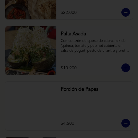
hummus rústico coronado con picadillo 
de ají verde, limón y ajo; pimentones y 
cebollas horneadas largamente, con 
$22.000
toques de aceite asiático sobre cama de 
labneh casero (yogurt cremoso griego).
Palta Asada
Con corazón de queso de cabra, mix de 
(quínoa, tomate y pepino) cubierta en 
salsa de yogurt, pesto de cilantro y brotes 
de alfalfa.
$10.900
Porción de Papas
$4.500