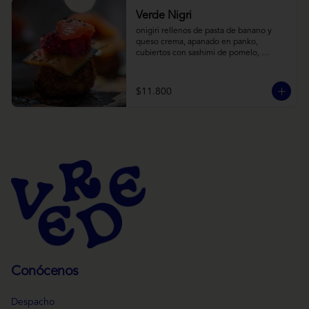
Verde Nigri
onigiri rellenos de pasta de banano y 
queso crema, apanado en panko, 
cubiertos con sashimi de pomelo, 
encurtido de pepino teriyaki, pasta de 
fermento de coles y jengibre, sobre salsa 
de crema de coco con wasabi y tierra de 
$11.800
cochayuyo.
Conócenos
Despacho