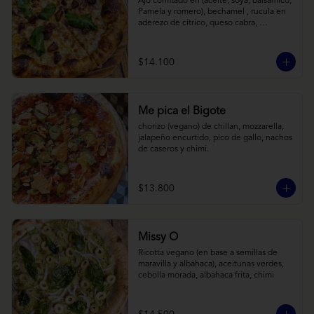
Ajo confitado en (aceite, soya, balsamico, 
Pamela y romero), bechamel , rucula en 
aderezo de cítrico, queso cabra, 
mozzarella, parmesano
$14.100
Me pica el Bigote
chorizo (vegano) de chillan, mozzarella, 
jalapeño encurtido, pico de gallo, nachos 
de caseros y chimi.
$13.800
Missy O
Ricotta vegano (en base a semillas de 
maravilla y albahaca), aceitunas verdes, 
cebolla morada, albahaca frita, chimi