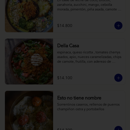
En base de leche de coco, brócoli, 
zanahoria, zucchini, mango, cebolla 
morada, pimentón, piña asada, camote 
crocante y almendras tostadas. Todo 
sobre arroz negro.
$14.800
Della Casa
espinaca, queso ricotta , tomates cherrys 
asados, apio, nueces caramelizadas, chips 
de camote, frutilla, con aderezo de 
reducción de balsámico y mostaza.
$14.100
Esto no tiene nombre
Sorrentinos caseros, rellenos de puerros 
champiñon ostra y portobellos