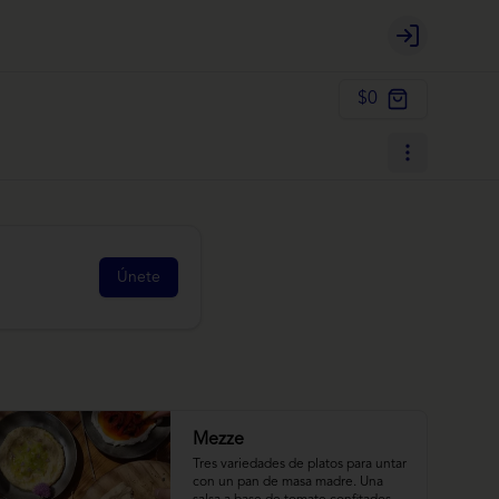
Login
$0
Únete
Mezze
Tres variedades de platos para untar 
con un pan de masa madre. Una 