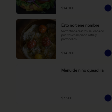
brioche y acompañado de papas 
horneadas.
$14.100
Esto no tiene nombre
Sorrentinos caseros, rellenos de 
puerros champiñon ostra y 
portobellos
$14.300
Menu de niño queadilla
$7.500