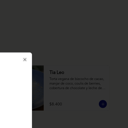
Close
Tia Leo
Torta vegana de bizcocho de cacao, 
manjar de coco, coulis de berries, 
cobertura de chocolate y leche de 
coco con almendra, acompañado de 
frutas de estación.
$8.400