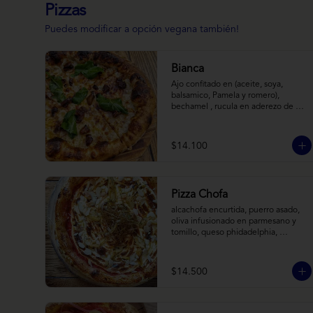
Pizzas
Puedes modificar a opción vegana también!
Bianca
Ajo confitado en (aceite, soya, 
balsamico, Pamela y romero), 
bechamel , rucula en aderezo de 
cítrico, queso cabra, mozzarella, 
parmesano
$14.100
Pizza Chofa
alcachofa encurtida, puerro asado, 
oliva infusionado en parmesano y 
tomillo, queso phidadelphia, 
almendras laminadas y ralladura de 
limon
$14.500