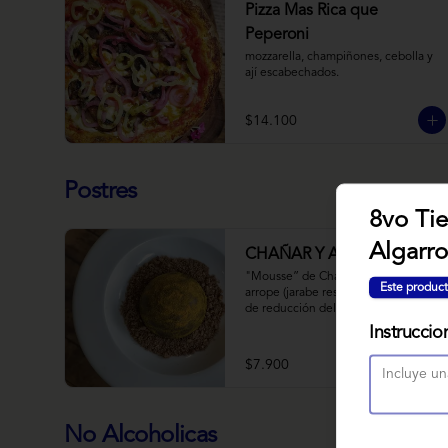
Pizza Mas Rica que
Peperoni
mozzarella, champiñones, cebolla y 
ají escabechados.
$14.100
Postres
8vo Ti
Algarr
CHAÑAR Y ALGARROBO
"Mousse” de Chañar, relleno de 
Este product
arrope (jarabe resultado de 10 horas 
de reducción del fruto y agua) de 
Chañar con toque de clavo de olor y 
Instruccio
canela, cubierto de una fina capa  de 
chocolate amargo y cúrcuma, sobre 
$7.900
una tierra de harina de 
Algarrobo y nueces.
No Alcoholicas