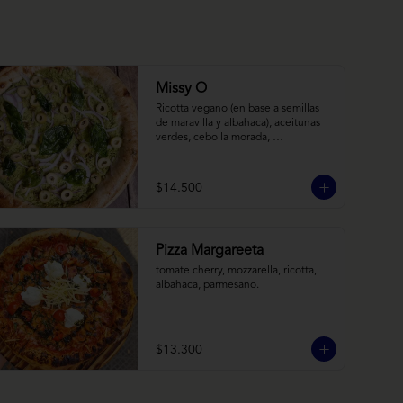
Missy O
Ricotta vegano (en base a semillas 
de maravilla y albahaca), aceitunas 
verdes, cebolla morada, 
albahaca frita, chimi
$14.500
Pizza Margareeta
tomate cherry, mozzarella, ricotta, 
albahaca, parmesano.
$13.300