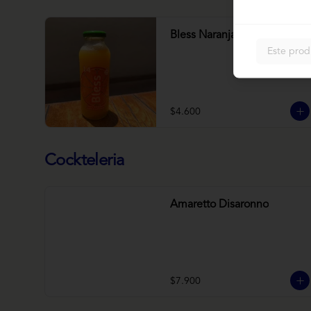
Bless Naranja
Este prod
$4.600
Cockteleria
Amaretto Disaronno
$7.900