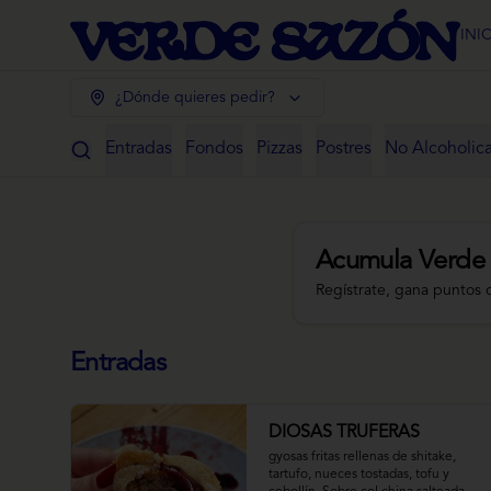
INI
¿Dónde quieres pedir?
Entradas
Fondos
Pizzas
Postres
No Alcoholic
Acumula
Verde
Regístrate, gana puntos 
Entradas
DIOSAS TRUFERAS
gyosas fritas rellenas de shitake, 
tartufo, nueces tostadas, tofu y 