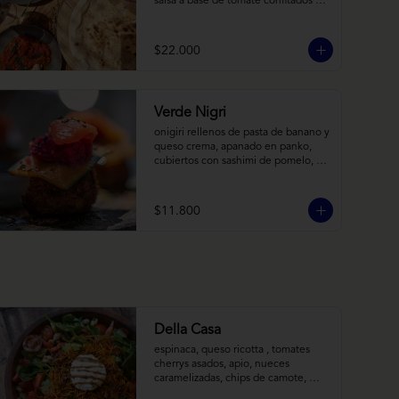
salsa a base de tomate confitados y 
cacho de cabra; hummus rústico 
coronado con picadillo de ají verde, 
limón y ajo; pimentones y cebollas 
$22.000
horneadas largamente, con toques 
de aceite asiático sobre cama de 
labneh casero (yogurt cremoso 
griego).
Verde Nigri
onigiri rellenos de pasta de banano y 
queso crema, apanado en panko, 
cubiertos con sashimi de pomelo, 
encurtido de pepino teriyaki, pasta 
de fermento de coles y jengibre, 
sobre salsa de crema de coco con 
$11.800
wasabi y tierra de cochayuyo.
Della Casa
espinaca, queso ricotta , tomates 
cherrys asados, apio, nueces 
caramelizadas, chips de camote, 
frutilla, con aderezo de reducción de 