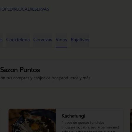
CIO
PEDIR
LOCAL
RESERVAS
as
Cockteleria
Cervezas
Vinos
Bajativos
 Sazon Puntos
con tus compras y canjealos por productos y más
Kachafungi
4 tipos de quesos fundidos 
(mozzarella, cabra, azul y parmesano) 