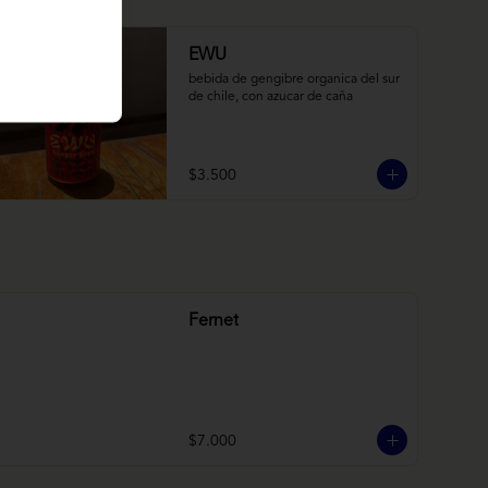
EWU
bebida de gengibre organica del sur 
de chile, con azucar de caña
$3.500
Fernet
$7.000