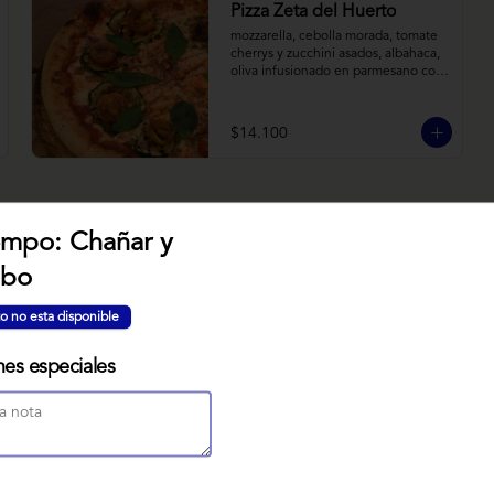
Pizza Zeta del Huerto
mozzarella, cebolla morada, tomate 
cherrys y zucchini asados, albahaca, 
oliva infusionado en parmesano con 
tomillo y reducción de balsámico.
$14.100
empo: Chañar y
obo
NUBE MISO
Bizcocho relleno de manjar miso, 
o no esta disponible
servido sobre nido de fideos de arroz 
con toques citricos coronado con 
teja de chocolate blanco y bañado 
nes especiales
con mezcla tres leches tibia.
$7.900