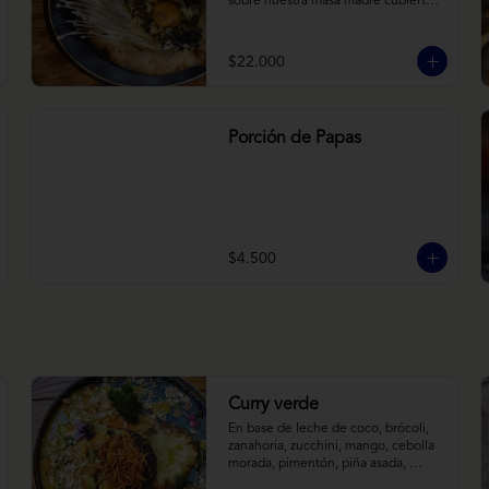
sobre nuestra masa madre cubierta 
con hongos morchellas y enokis, 
yemas de huevo (cremosas), laminas 
finas de trufa negra frescas y 
$22.000
pequeños toques de chimichurri.
Porción de Papas
$4.500
Curry verde
En base de leche de coco, brócoli, 
zanahoria, zucchini, mango, cebolla 
morada, pimentón, piña asada, 
camote crocante y almendras 