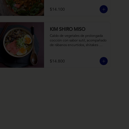
balsámico y mostaza.
$14.100
KIM SHIRO MISO
Caldo de vegetales de prolongada 
cocción con sabor sutil, acompañado 
de rábanos encurtidos, shitakes 
cocidos en almibar de soya, puerro, 
huevos nitamago (tofu nitamago 
como opción vegana) y los 
$14.800
infaltables fideos de ramen.