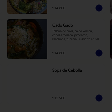
tostadas. Todo sobre arroz negro.
$14.800
Gado Gado
Tallarín de arroz, caldo kombu, 
cebolla morada, pimentón, 
zanahoria, zucchini, cubierto en salsa 
indonésica de maní, pesto de 
cilantro y brotes de alfalfa.
$14.800
Sopa de Cebolla
$12.900