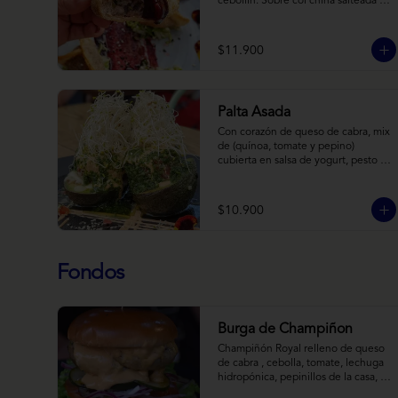
cebollín. Sobre col china salteada en 
aceite de sésamo, acompañado de 
salsa de arándanos con toques 
asiáticos
$11.900
Palta Asada
Con corazón de queso de cabra, mix 
de (quínoa, tomate y pepino) 
cubierta en salsa de yogurt, pesto de 
cilantro y brotes de alfalfa.
$10.900
Fondos
Burga de Champiñon
Champiñón Royal relleno de queso 
de cabra , cebolla, tomate, lechuga 
hidropónica, pepinillos de la casa, 
salsa tipo “big mac”, mostaza en pan 