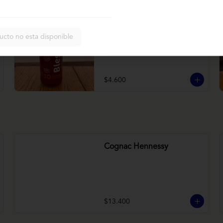
Bless betarraga
ucto no esta disponible
Betarraga, manzana, zanahoria
$4.600
Cognac Hennessy
$13.400