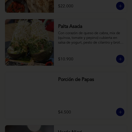
cebollas horneadas largamente, con 
$22.000
toques de aceite asiático sobre cama de 
labneh casero (yogurt cremoso griego).
Palta Asada
Con corazón de queso de cabra, mix de 
(quínoa, tomate y pepino) cubierta en 
salsa de yogurt, pesto de cilantro y brotes 
de alfalfa.
$10.900
Porción de Papas
$4.500