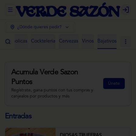
Abrir menu de navegación
Login
¿Dónde quieres pedir?
 Alcoholicas
Cockteleria
Cervezas
Vinos
Bajativos
Acumula
Verde Sazon
Puntos
Únete
Regístrate, gana puntos con tus compras y
canjealos por productos y más
Entradas
DIOSAS TRUFERAS