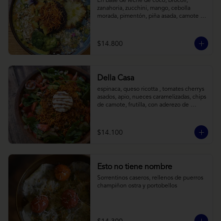
En base de leche de coco, brócoli, 
zanahoria, zucchini, mango, cebolla 
morada, pimentón, piña asada, camote 
crocante y almendras tostadas. Todo 
sobre arroz negro.
$14.800
Della Casa
espinaca, queso ricotta , tomates cherrys 
asados, apio, nueces caramelizadas, chips 
de camote, frutilla, con aderezo de 
reducción de balsámico y mostaza.
$14.100
Esto no tiene nombre
Sorrentinos caseros, rellenos de puerros 
champiñon ostra y portobellos