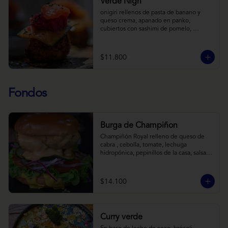
Verde Nigri
onigiri rellenos de pasta de banano y 
queso crema, apanado en panko, 
cubiertos con sashimi de pomelo, 
encurtido de pepino teriyaki, pasta de 
fermento de coles y jengibre, sobre salsa 
de crema de coco con wasabi y tierra de 
$11.800
cochayuyo.
Fondos
Burga de Champiñon
Champiñón Royal relleno de queso de 
cabra , cebolla, tomate, lechuga 
hidropónica, pepinillos de la casa, salsa 
tipo “big mac”, mostaza en pan brioche y 
acompañado de papas horneadas.
$14.100
Curry verde