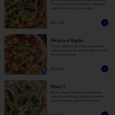
Ajo confitado en (aceite, soya, balsamico, 
Pamela y romero), bechamel , rucula en 
aderezo de cítrico, queso cabra, 
mozzarella, parmesano
$14.100
Me pica el Bigote
chorizo (vegano) de chillan, mozzarella, 
jalapeño encurtido, pico de gallo, nachos 
de caseros y chimi.
$13.800
Missy O
Ricotta vegano (en base a semillas de 
maravilla y albahaca), aceitunas verdes, 
cebolla morada, albahaca frita, chimi