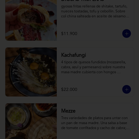
gyosas fritas rellenas de shitake, tartufo, 
nueces tostadas, tofu y cebollín. Sobre 
col china salteada en aceite de sésamo, 
acompañado de salsa de arándanos con 
toques asiáticos
$11.900
Kachafungi
4 tipos de quesos fundidos (mozzarella, 
cabra, azul y parmesano) sobre nuestra 
masa madre cubierta con hongos 
morchellas y enokis, yemas de huevo 
(cremosas), laminas finas de trufa negra 
frescas y pequeños toques de 
$22.000
chimichurri.
Mezze
Tres variedades de platos para untar con 
un pan de masa madre. Una salsa a base 
de tomate confitados y cacho de cabra; 
hummus rústico coronado con picadillo 
de ají verde, limón y ajo; pimentones y 