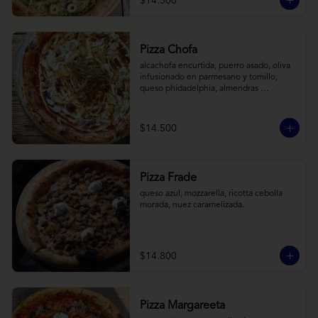
$14.500
Pizza Chofa
alcachofa encurtida, puerro asado, oliva 
infusionado en parmesano y tomillo, 
queso phidadelphia, almendras 
laminadas y ralladura de limon
$14.500
Pizza Frade
queso azul, mozzarella, ricotta cebolla 
morada, nuez caramelizada.
$14.800
Pizza Margareeta