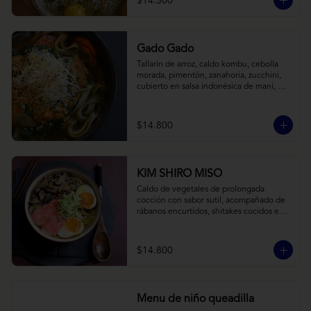
$14.300
Gado Gado
Tallarín de arroz, caldo kombu, cebolla 
morada, pimentón, zanahoria, zucchini, 
cubierto en salsa indonésica de maní, 
pesto de cilantro y brotes de alfalfa.
$14.800
KIM SHIRO MISO
Caldo de vegetales de prolongada 
cocción con sabor sutil, acompañado de 
rábanos encurtidos, shitakes cocidos en 
almibar de soya, puerro, huevos 
nitamago (tofu nitamago como opción 
vegana) y los infaltables fideos de ramen.
$14.800
Menu de niño queadilla