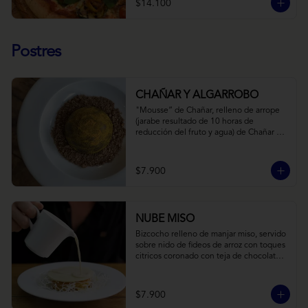
$14.100
Postres
CHAÑAR Y ALGARROBO
"Mousse” de Chañar, relleno de arrope 
(jarabe resultado de 10 horas de 
reducción del fruto y agua) de Chañar 
con toque de clavo de olor y canela, 
cubierto de una fina capa  de chocolate 
amargo y cúrcuma, sobre una tierra de 
$7.900
harina de Algarrobo y nueces.
NUBE MISO
Bizcocho relleno de manjar miso, servido 
sobre nido de fideos de arroz con toques 
citricos coronado con teja de chocolate 
blanco y bañado con mezcla tres leches 
tibia.
$7.900