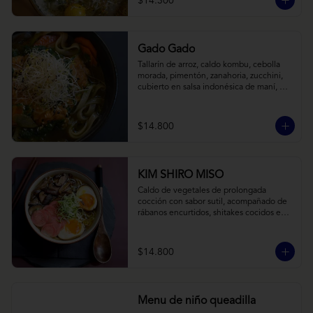
$14.300
Gado Gado
Tallarín de arroz, caldo kombu, cebolla 
morada, pimentón, zanahoria, zucchini, 
cubierto en salsa indonésica de maní, 
pesto de cilantro y brotes de alfalfa.
$14.800
KIM SHIRO MISO
Caldo de vegetales de prolongada 
cocción con sabor sutil, acompañado de 
rábanos encurtidos, shitakes cocidos en 
almibar de soya, puerro, huevos 
nitamago (tofu nitamago como opción 
vegana) y los infaltables fideos de ramen.
$14.800
Menu de niño queadilla