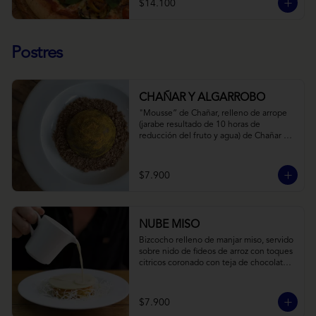
$14.100
Postres
CHAÑAR Y ALGARROBO
"Mousse” de Chañar, relleno de arrope 
(jarabe resultado de 10 horas de 
reducción del fruto y agua) de Chañar 
con toque de clavo de olor y canela, 
cubierto de una fina capa  de chocolate 
amargo y cúrcuma, sobre una tierra de 
$7.900
harina de Algarrobo y nueces.
NUBE MISO
Bizcocho relleno de manjar miso, servido 
sobre nido de fideos de arroz con toques 
citricos coronado con teja de chocolate 
blanco y bañado con mezcla tres leches 
tibia.
$7.900