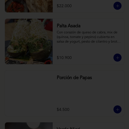
cebollas horneadas largamente, con 
$22.000
toques de aceite asiático sobre cama de 
labneh casero (yogurt cremoso griego).
Palta Asada
Con corazón de queso de cabra, mix de 
(quínoa, tomate y pepino) cubierta en 
salsa de yogurt, pesto de cilantro y brotes 
de alfalfa.
$10.900
Porción de Papas
$4.500