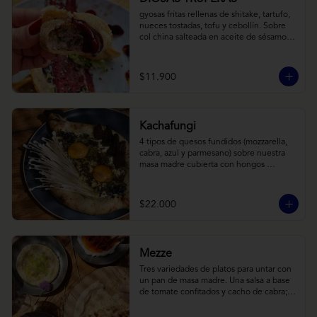
gyosas fritas rellenas de shitake, tartufo, 
nueces tostadas, tofu y cebollín. Sobre 
col china salteada en aceite de sésamo, 
acompañado de salsa de arándanos con 
toques asiáticos
$11.900
Kachafungi
4 tipos de quesos fundidos (mozzarella, 
cabra, azul y parmesano) sobre nuestra 
masa madre cubierta con hongos 
morchellas y enokis, yemas de huevo 
(cremosas), laminas finas de trufa negra 
frescas y pequeños toques de 
$22.000
chimichurri.
Mezze
Tres variedades de platos para untar con 
un pan de masa madre. Una salsa a base 
de tomate confitados y cacho de cabra; 
hummus rústico coronado con picadillo 
de ají verde, limón y ajo; pimentones y 