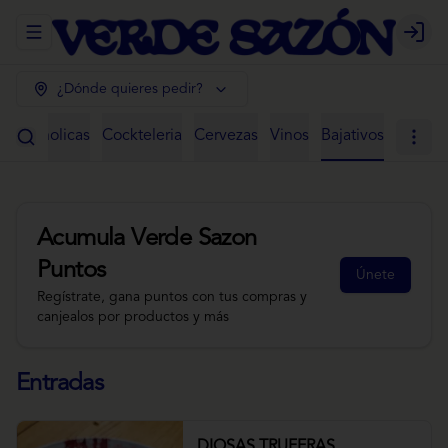
Abrir menu de navegación
Login
¿Dónde quieres pedir?
 Alcoholicas
Cockteleria
Cervezas
Vinos
Bajativos
Acumula
Verde Sazon
Puntos
Únete
Regístrate, gana puntos con tus compras y
canjealos por productos y más
Entradas
DIOSAS TRUFERAS