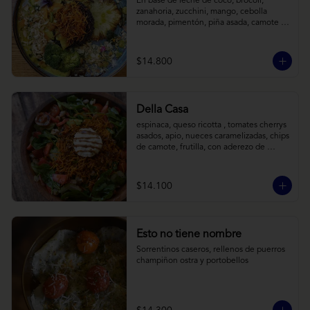
En base de leche de coco, brócoli, 
zanahoria, zucchini, mango, cebolla 
morada, pimentón, piña asada, camote 
crocante y almendras tostadas. Todo 
sobre arroz negro.
$14.800
Della Casa
espinaca, queso ricotta , tomates cherrys 
asados, apio, nueces caramelizadas, chips 
de camote, frutilla, con aderezo de 
reducción de balsámico y mostaza.
$14.100
Esto no tiene nombre
Sorrentinos caseros, rellenos de puerros 
champiñon ostra y portobellos