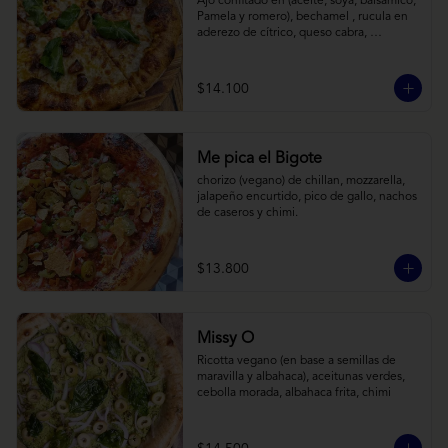
Ajo confitado en (aceite, soya, balsamico, 
Pamela y romero), bechamel , rucula en 
aderezo de cítrico, queso cabra, 
mozzarella, parmesano
$14.100
Me pica el Bigote
chorizo (vegano) de chillan, mozzarella, 
jalapeño encurtido, pico de gallo, nachos 
de caseros y chimi.
$13.800
Missy O
Ricotta vegano (en base a semillas de 
maravilla y albahaca), aceitunas verdes, 
cebolla morada, albahaca frita, chimi