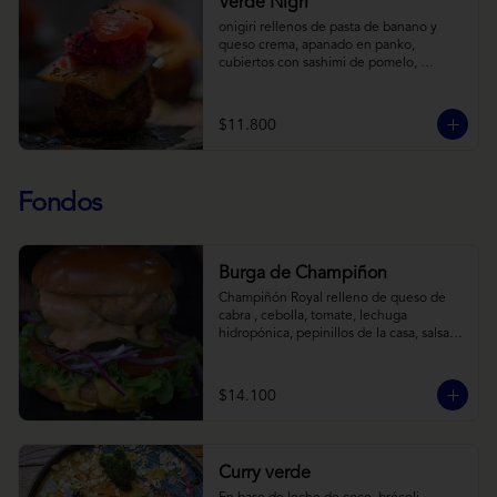
Verde Nigri
onigiri rellenos de pasta de banano y 
queso crema, apanado en panko, 
cubiertos con sashimi de pomelo, 
encurtido de pepino teriyaki, pasta de 
fermento de coles y jengibre, sobre salsa 
de crema de coco con wasabi y tierra de 
$11.800
cochayuyo.
Fondos
Burga de Champiñon
Champiñón Royal relleno de queso de 
cabra , cebolla, tomate, lechuga 
hidropónica, pepinillos de la casa, salsa 
tipo “big mac”, mostaza en pan brioche y 
acompañado de papas horneadas.
$14.100
Curry verde