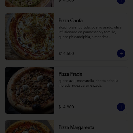
$14.500
Pizza Chofa
alcachofa encurtida, puerro asado, oliva 
infusionado en parmesano y tomillo, 
queso phidadelphia, almendras 
laminadas y ralladura de limon
$14.500
Pizza Frade
queso azul, mozzarella, ricotta cebolla 
morada, nuez caramelizada.
$14.800
Pizza Margareeta