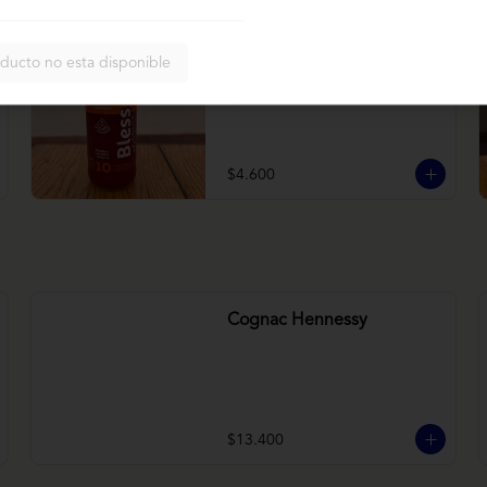
Bless betarraga
ducto no esta disponible
Betarraga, manzana, zanahoria
$4.600
Cognac Hennessy
$13.400