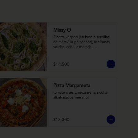
Missy O
Ricotta vegano (en base a semillas 
de maravilla y albahaca), aceitunas 
verdes, cebolla morada, 
albahaca frita, chimi
$14.500
Pizza Margareeta
tomate cherry, mozzarella, ricotta, 
albahaca, parmesano.
$13.300