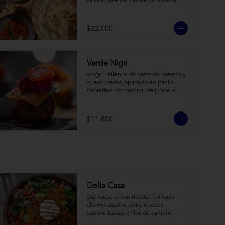
salsa a base de tomate confitados y 
cacho de cabra; hummus rústico 
coronado con picadillo de ají verde, 
limón y ajo; pimentones y cebollas 
$22.000
horneadas largamente, con toques 
de aceite asiático sobre cama de 
labneh casero (yogurt cremoso 
griego).
Verde Nigri
onigiri rellenos de pasta de banano y 
queso crema, apanado en panko, 
cubiertos con sashimi de pomelo, 
encurtido de pepino teriyaki, pasta 
de fermento de coles y jengibre, 
sobre salsa de crema de coco con 
$11.800
wasabi y tierra de cochayuyo.
Della Casa
espinaca, queso ricotta , tomates 
cherrys asados, apio, nueces 
caramelizadas, chips de camote, 
frutilla, con aderezo de reducción de 