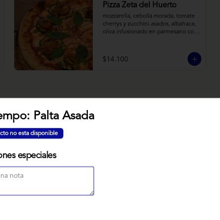
Pizza Zeta del Huerto
mozzarella, cebolla morada, tomate 
cherrys y zucchini asados, albahaca, 
oliva infusionado en parmesano con 
tomillo y reducción de balsámico.
$14.100
empo: Palta Asada
NUBE MISO
cto no esta disponible
Bizcocho relleno de manjar miso, 
servido sobre nido de fideos de arroz 
con toques citricos coronado con 
ones especiales
teja de chocolate blanco y bañado 
con mezcla tres leches tibia.
$7.900