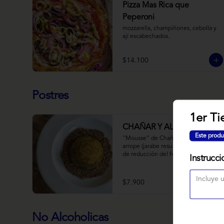
Pizza Mas Rica que
Peperoni
mozzarella, champiñones, cebolla y 
ají escabechados.
$14.100
Postres
1er Ti
CHAÑAR Y ALGARROBO
Este produ
"Mousse” de Chañar, relleno de 
arrope (jarabe resultado de 10 horas 
de reducción del fruto y agua) de 
Instrucci
Chañar con toque de clavo de olor y 
canela, cubierto de una fina capa  de 
chocolate amargo y cúrcuma, sobre 
$7.900
una tierra de harina de 
Algarrobo y nueces.
No Alcoholicas