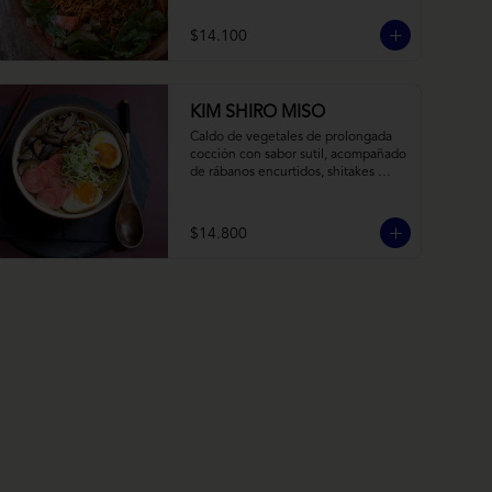
balsámico y mostaza.
$14.100
KIM SHIRO MISO
Caldo de vegetales de prolongada 
cocción con sabor sutil, acompañado 
de rábanos encurtidos, shitakes 
cocidos en almibar de soya, puerro, 
huevos nitamago (tofu nitamago 
como opción vegana) y los 
$14.800
infaltables fideos de ramen.