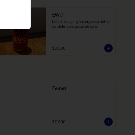
EWU
bebida de gengibre organica del sur 
de chile, con azucar de caña
$3.500
Fernet
$7.000