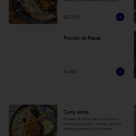
sobre nuestra masa madre cubierta 
con hongos morchellas y enokis, 
yemas de huevo (cremosas), laminas 
finas de trufa negra frescas y 
$22.000
pequeños toques de chimichurri.
Porción de Papas
$4.500
Curry verde
En base de leche de coco, brócoli, 
zanahoria, zucchini, mango, cebolla 
morada, pimentón, piña asada, 
camote crocante y almendras 