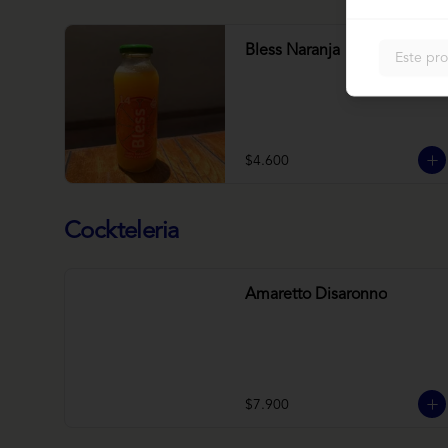
Bless Naranja
Este pro
$4.600
Cockteleria
Amaretto Disaronno
$7.900