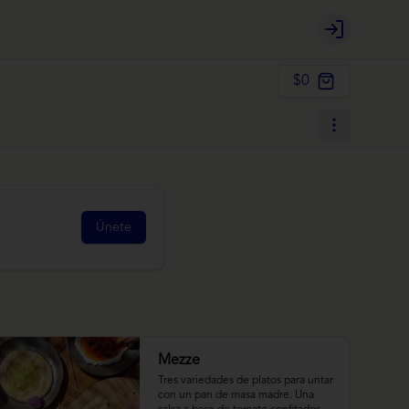
Login
$0
Únete
Mezze
Tres variedades de platos para untar 
con un pan de masa madre. Una 