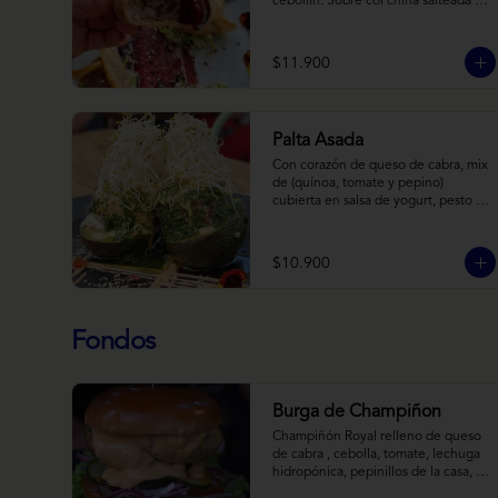
cebollín. Sobre col china salteada en 
aceite de sésamo, acompañado de 
salsa de arándanos con toques 
asiáticos
$11.900
Palta Asada
Con corazón de queso de cabra, mix 
de (quínoa, tomate y pepino) 
cubierta en salsa de yogurt, pesto de 
cilantro y brotes de alfalfa.
$10.900
Fondos
Burga de Champiñon
Champiñón Royal relleno de queso 
de cabra , cebolla, tomate, lechuga 
hidropónica, pepinillos de la casa, 
salsa tipo “big mac”, mostaza en pan 