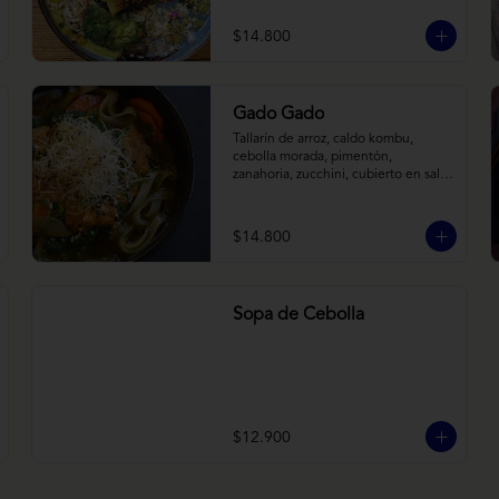
tostadas. Todo sobre arroz negro.
$14.800
Gado Gado
Tallarín de arroz, caldo kombu, 
cebolla morada, pimentón, 
zanahoria, zucchini, cubierto en salsa 
indonésica de maní, pesto de 
cilantro y brotes de alfalfa.
$14.800
Sopa de Cebolla
$12.900