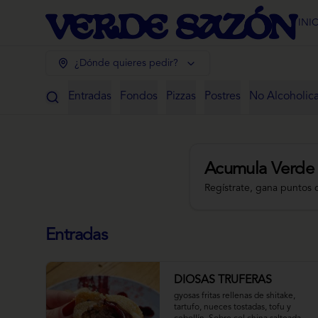
INI
¿Dónde quieres pedir?
Entradas
Fondos
Pizzas
Postres
No Alcoholic
Acumula
Verde
Regístrate, gana puntos 
Entradas
DIOSAS TRUFERAS
gyosas fritas rellenas de shitake, 
tartufo, nueces tostadas, tofu y 