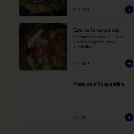
brioche y acompañado de papas 
horneadas.
$14.100
Esto no tiene nombre
Sorrentinos caseros, rellenos de 
puerros champiñon ostra y 
portobellos
$14.300
Menu de niño queadilla
$7.500