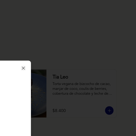
Close
Tia Leo
Torta vegana de bizcocho de cacao, 
manjar de coco, coulis de berries, 
cobertura de chocolate y leche de 
coco con almendra, acompañado de 
frutas de estación.
$8.400