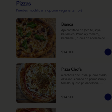
Pizzas
Puedes modificar a opción vegana también!
Bianca
Ajo confitado en (aceite, soya, 
balsamico, Pamela y romero), 
bechamel , rucula en aderezo de 
cítrico, queso cabra, mozzarella, 
parmesano
$14.100
Pizza Chofa
alcachofa encurtida, puerro asado, 
oliva infusionado en parmesano y 
tomillo, queso phidadelphia, 
almendras laminadas y ralladura de 
limon
$14.500