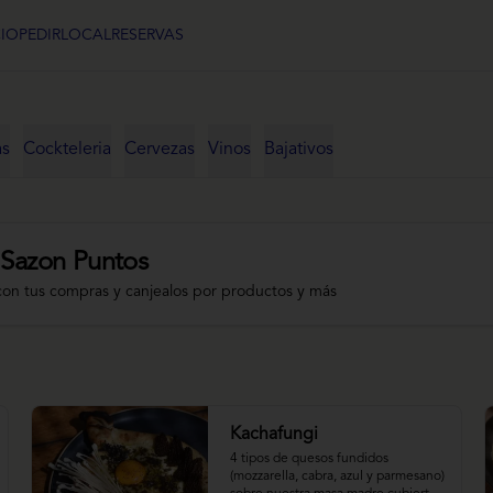
CIO
PEDIR
LOCAL
RESERVAS
as
Cockteleria
Cervezas
Vinos
Bajativos
 Sazon Puntos
con tus compras y canjealos por productos y más
Kachafungi
4 tipos de quesos fundidos 
(mozzarella, cabra, azul y parmesano) 