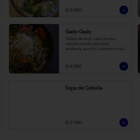
tostadas. Todo sobre arroz negro.
$14.800
Gado Gado
Tallarín de arroz, caldo kombu, 
cebolla morada, pimentón, 
zanahoria, zucchini, cubierto en salsa 
indonésica de maní, pesto de 
cilantro y brotes de alfalfa.
$14.800
Sopa de Cebolla
$12.900