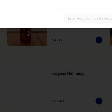
Bless betarraga
Este producto no esta disp
Betarraga, manzana, zanahoria
$4.600
Cognac Hennessy
$13.400