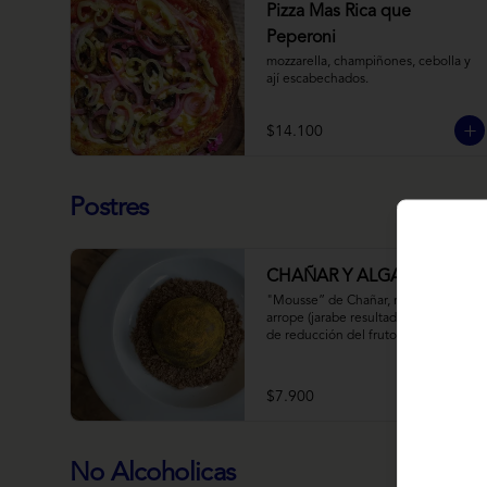
Pizza Mas Rica que
Peperoni
mozzarella, champiñones, cebolla y 
ají escabechados.
$14.100
Postres
CHAÑAR Y ALGARROBO
"Mousse” de Chañar, relleno de 
arrope (jarabe resultado de 10 horas 
de reducción del fruto y agua) de 
Chañar con toque de clavo de olor y 
canela, cubierto de una fina capa  de 
chocolate amargo y cúrcuma, sobre 
$7.900
una tierra de harina de 
Algarrobo y nueces.
No Alcoholicas