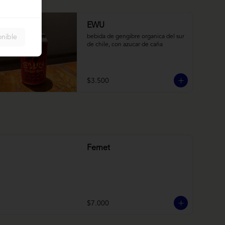
EWU
onible
bebida de gengibre organica del sur 
de chile, con azucar de caña
$3.500
Fernet
$7.000