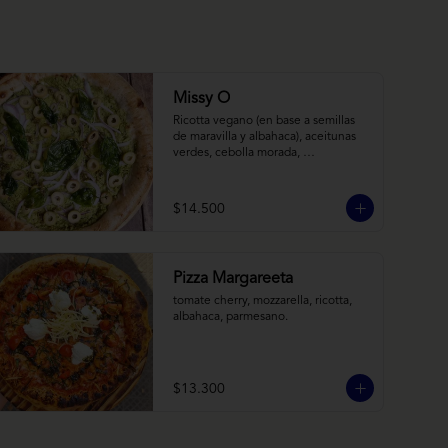
Missy O
Ricotta vegano (en base a semillas 
de maravilla y albahaca), aceitunas 
verdes, cebolla morada, 
albahaca frita, chimi
$14.500
Pizza Margareeta
tomate cherry, mozzarella, ricotta, 
albahaca, parmesano.
$13.300