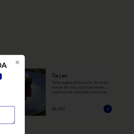
DA
Close
Tia Leo
Torta vegana de bizcocho de cacao, 
manjar de coco, coulis de berries, 
cobertura de chocolate y leche de 
coco con almendra, acompañado de 
frutas de estación.
$8.400