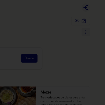
Login
$0
Únete
Mezze
Tres variedades de platos para untar 
con un pan de masa madre. Una 