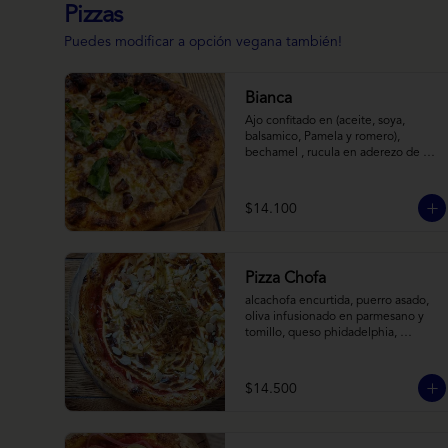
Pizzas
Puedes modificar a opción vegana también!
Bianca
Ajo confitado en (aceite, soya, 
balsamico, Pamela y romero), 
bechamel , rucula en aderezo de 
cítrico, queso cabra, mozzarella, 
parmesano
$14.100
Pizza Chofa
alcachofa encurtida, puerro asado, 
oliva infusionado en parmesano y 
tomillo, queso phidadelphia, 
almendras laminadas y ralladura de 
limon
$14.500