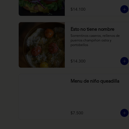
brioche y acompañado de papas 
horneadas.
$14.100
Esto no tiene nombre
Sorrentinos caseros, rellenos de 
puerros champiñon ostra y 
portobellos
$14.300
Menu de niño queadilla
$7.500