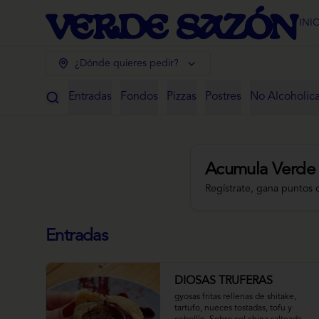
INI
¿Dónde quieres pedir?
Entradas
Fondos
Pizzas
Postres
No Alcoholic
Acumula
Verde
Regístrate, gana puntos 
Entradas
DIOSAS TRUFERAS
gyosas fritas rellenas de shitake, 
tartufo, nueces tostadas, tofu y 