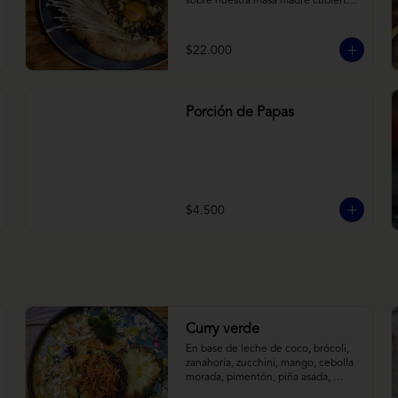
sobre nuestra masa madre cubierta 
con hongos morchellas y enokis, 
yemas de huevo (cremosas), laminas 
finas de trufa negra frescas y 
$22.000
pequeños toques de chimichurri.
Porción de Papas
$4.500
Curry verde
En base de leche de coco, brócoli, 
zanahoria, zucchini, mango, cebolla 
morada, pimentón, piña asada, 
camote crocante y almendras 