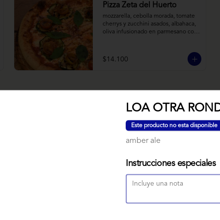
Pizza Zeta del Huerto
mozzarella, cebolla morada, tomate 
cherrys y zucchini asados, albahaca, 
oliva infusionado en parmesano con 
tomillo y reducción de balsámico.
$14.100
LOA OTRA RON
NUBE MISO
Este producto no esta disponible
Bizcocho relleno de manjar miso, 
amber ale
servido sobre nido de fideos de arroz 
con toques citricos coronado con 
teja de chocolate blanco y bañado 
Instrucciones especiales
con mezcla tres leches tibia.
$7.900