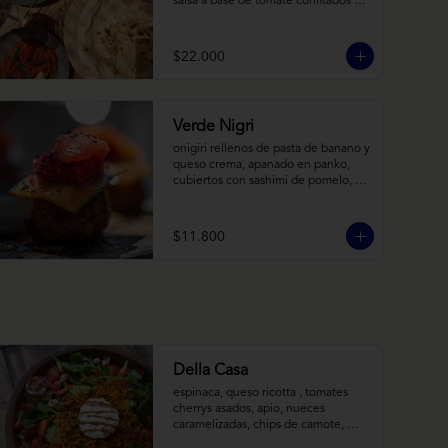
salsa a base de tomate confitados y 
cacho de cabra; hummus rústico 
coronado con picadillo de ají verde, 
limón y ajo; pimentones y cebollas 
$22.000
horneadas largamente, con toques 
de aceite asiático sobre cama de 
labneh casero (yogurt cremoso 
griego).
Verde Nigri
onigiri rellenos de pasta de banano y 
queso crema, apanado en panko, 
cubiertos con sashimi de pomelo, 
encurtido de pepino teriyaki, pasta 
de fermento de coles y jengibre, 
sobre salsa de crema de coco con 
$11.800
wasabi y tierra de cochayuyo.
Della Casa
espinaca, queso ricotta , tomates 
cherrys asados, apio, nueces 
caramelizadas, chips de camote, 
frutilla, con aderezo de reducción de 