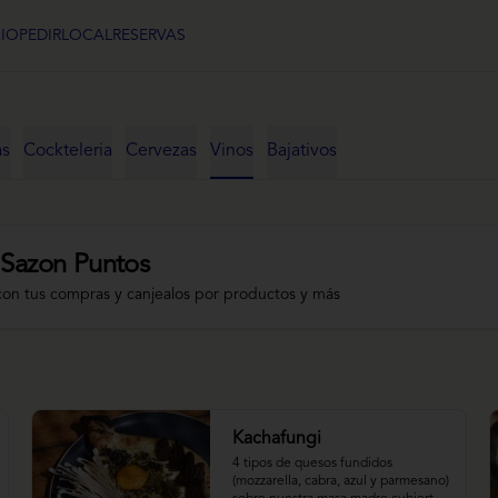
CIO
PEDIR
LOCAL
RESERVAS
as
Cockteleria
Cervezas
Vinos
Bajativos
 Sazon Puntos
con tus compras y canjealos por productos y más
Kachafungi
4 tipos de quesos fundidos 
(mozzarella, cabra, azul y parmesano) 