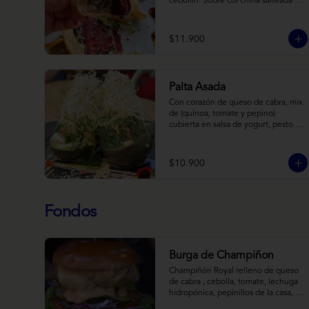
cebollín. Sobre col china salteada en 
aceite de sésamo, acompañado de 
salsa de arándanos con toques 
asiáticos
$11.900
Palta Asada
Con corazón de queso de cabra, mix 
de (quínoa, tomate y pepino) 
cubierta en salsa de yogurt, pesto de 
cilantro y brotes de alfalfa.
$10.900
Fondos
Burga de Champiñon
Champiñón Royal relleno de queso 
de cabra , cebolla, tomate, lechuga 
hidropónica, pepinillos de la casa, 
salsa tipo “big mac”, mostaza en pan 