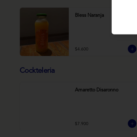
Bless Naranja
$4.600
Cockteleria
Amaretto Disaronno
$7.900