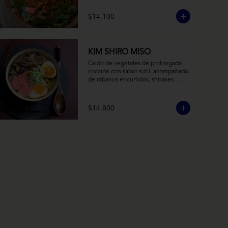
balsámico y mostaza.
$14.100
KIM SHIRO MISO
Caldo de vegetales de prolongada 
cocción con sabor sutil, acompañado 
de rábanos encurtidos, shitakes 
cocidos en almibar de soya, puerro, 
huevos nitamago (tofu nitamago 
como opción vegana) y los 
$14.800
infaltables fideos de ramen.