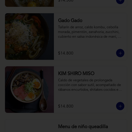
$14.300
Gado Gado
Tallarín de arroz, caldo kombu, cebolla 
morada, pimentón, zanahoria, zucchini, 
cubierto en salsa indonésica de maní, 
pesto de cilantro y brotes de alfalfa.
$14.800
KIM SHIRO MISO
Caldo de vegetales de prolongada 
cocción con sabor sutil, acompañado de 
rábanos encurtidos, shitakes cocidos en 
almibar de soya, puerro, huevos 
nitamago (tofu nitamago como opción 
vegana) y los infaltables fideos de ramen.
$14.800
Menu de niño queadilla