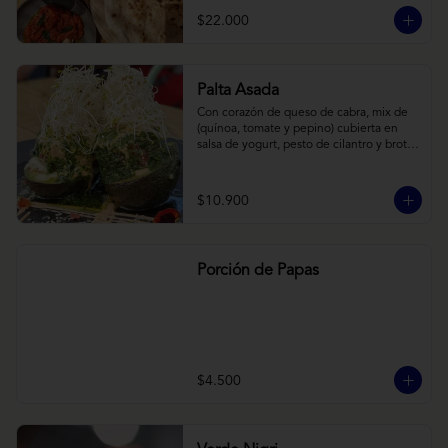
cebollas horneadas largamente, con 
$22.000
toques de aceite asiático sobre cama de 
labneh casero (yogurt cremoso griego).
Palta Asada
Con corazón de queso de cabra, mix de 
(quínoa, tomate y pepino) cubierta en 
salsa de yogurt, pesto de cilantro y brotes 
de alfalfa.
$10.900
Porción de Papas
$4.500