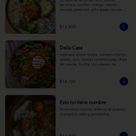
En base de leche de coco, brócoli, 
zanahoria, zucchini, mango, cebolla 
morada, pimentón, piña asada, camote 
crocante y almendras tostadas. Todo 
sobre arroz negro.
$14.800
Della Casa
espinaca, queso ricotta , tomates cherrys 
asados, apio, nueces caramelizadas, chips 
de camote, frutilla, con aderezo de 
reducción de balsámico y mostaza.
$14.100
Esto no tiene nombre
Sorrentinos caseros, rellenos de puerros 
champiñon ostra y portobellos