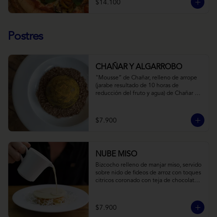
$14.100
Postres
CHAÑAR Y ALGARROBO
"Mousse” de Chañar, relleno de arrope 
(jarabe resultado de 10 horas de 
reducción del fruto y agua) de Chañar 
con toque de clavo de olor y canela, 
cubierto de una fina capa  de chocolate 
amargo y cúrcuma, sobre una tierra de 
$7.900
harina de Algarrobo y nueces.
NUBE MISO
Bizcocho relleno de manjar miso, servido 
sobre nido de fideos de arroz con toques 
citricos coronado con teja de chocolate 
blanco y bañado con mezcla tres leches 
tibia.
$7.900