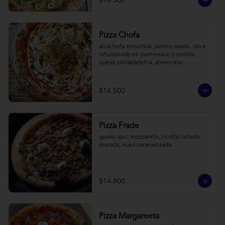
$14.500
Pizza Chofa
alcachofa encurtida, puerro asado, oliva 
infusionado en parmesano y tomillo, 
queso phidadelphia, almendras 
laminadas y ralladura de limon
$14.500
Pizza Frade
queso azul, mozzarella, ricotta cebolla 
morada, nuez caramelizada.
$14.800
Pizza Margareeta