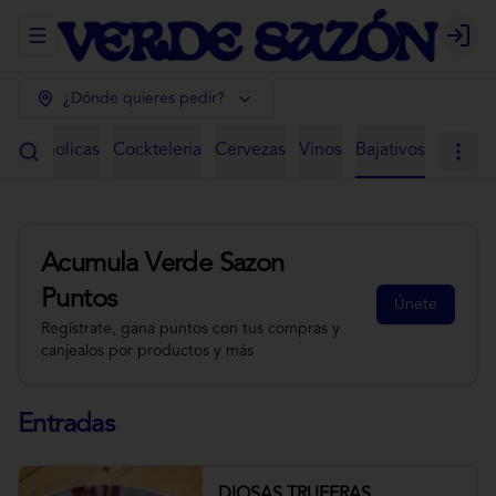
Abrir menu de navegación
Login
¿Dónde quieres pedir?
 Alcoholicas
Cockteleria
Cervezas
Vinos
Bajativos
Acumula
Verde Sazon
Puntos
Únete
Regístrate, gana puntos con tus compras y
canjealos por productos y más
Entradas
DIOSAS TRUFERAS