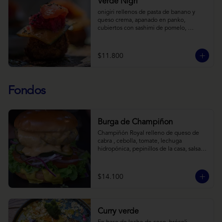
Verde Nigri
onigiri rellenos de pasta de banano y 
queso crema, apanado en panko, 
cubiertos con sashimi de pomelo, 
encurtido de pepino teriyaki, pasta de 
fermento de coles y jengibre, sobre salsa 
de crema de coco con wasabi y tierra de 
$11.800
cochayuyo.
Fondos
Burga de Champiñon
Champiñón Royal relleno de queso de 
cabra , cebolla, tomate, lechuga 
hidropónica, pepinillos de la casa, salsa 
tipo “big mac”, mostaza en pan brioche y 
acompañado de papas horneadas.
$14.100
Curry verde