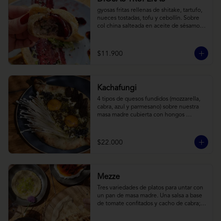
gyosas fritas rellenas de shitake, tartufo, 
nueces tostadas, tofu y cebollín. Sobre 
col china salteada en aceite de sésamo, 
acompañado de salsa de arándanos con 
toques asiáticos
$11.900
Kachafungi
4 tipos de quesos fundidos (mozzarella, 
cabra, azul y parmesano) sobre nuestra 
masa madre cubierta con hongos 
morchellas y enokis, yemas de huevo 
(cremosas), laminas finas de trufa negra 
frescas y pequeños toques de 
$22.000
chimichurri.
Mezze
Tres variedades de platos para untar con 
un pan de masa madre. Una salsa a base 
de tomate confitados y cacho de cabra; 
hummus rústico coronado con picadillo 
de ají verde, limón y ajo; pimentones y 