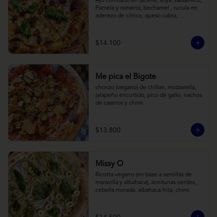
Ajo confitado en (aceite, soya, balsamico, 
Pamela y romero), bechamel , rucula en 
aderezo de cítrico, queso cabra, 
mozzarella, parmesano
$14.100
Me pica el Bigote
chorizo (vegano) de chillan, mozzarella, 
jalapeño encurtido, pico de gallo, nachos 
de caseros y chimi.
$13.800
Missy O
Ricotta vegano (en base a semillas de 
maravilla y albahaca), aceitunas verdes, 
cebolla morada, albahaca frita, chimi