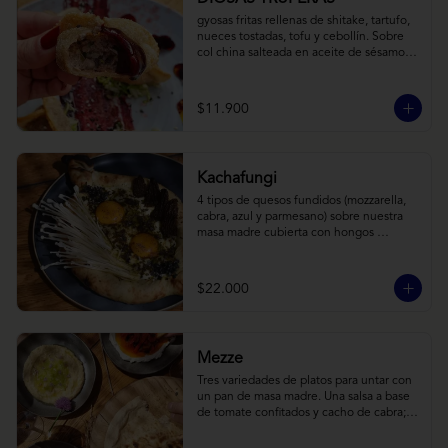
gyosas fritas rellenas de shitake, tartufo, 
nueces tostadas, tofu y cebollín. Sobre 
col china salteada en aceite de sésamo, 
acompañado de salsa de arándanos con 
toques asiáticos
$11.900
Kachafungi
4 tipos de quesos fundidos (mozzarella, 
cabra, azul y parmesano) sobre nuestra 
masa madre cubierta con hongos 
morchellas y enokis, yemas de huevo 
(cremosas), laminas finas de trufa negra 
frescas y pequeños toques de 
$22.000
chimichurri.
Mezze
Tres variedades de platos para untar con 
un pan de masa madre. Una salsa a base 
de tomate confitados y cacho de cabra; 
hummus rústico coronado con picadillo 
de ají verde, limón y ajo; pimentones y 