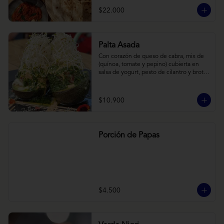
cebollas horneadas largamente, con 
$22.000
toques de aceite asiático sobre cama de 
labneh casero (yogurt cremoso griego).
Palta Asada
Con corazón de queso de cabra, mix de 
(quínoa, tomate y pepino) cubierta en 
salsa de yogurt, pesto de cilantro y brotes 
de alfalfa.
$10.900
Porción de Papas
$4.500