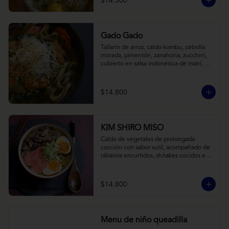
$14.300
Gado Gado
Tallarín de arroz, caldo kombu, cebolla 
morada, pimentón, zanahoria, zucchini, 
cubierto en salsa indonésica de maní, 
pesto de cilantro y brotes de alfalfa.
$14.800
KIM SHIRO MISO
Caldo de vegetales de prolongada 
cocción con sabor sutil, acompañado de 
rábanos encurtidos, shitakes cocidos en 
almibar de soya, puerro, huevos 
nitamago (tofu nitamago como opción 
vegana) y los infaltables fideos de ramen.
$14.800
Menu de niño queadilla