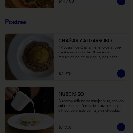
$14.100
Postres
CHAÑAR Y ALGARROBO
"Mousse” de Chañar, relleno de arrope 
(jarabe resultado de 10 horas de 
reducción del fruto y agua) de Chañar 
con toque de clavo de olor y canela, 
cubierto de una fina capa  de chocolate 
amargo y cúrcuma, sobre una tierra de 
$7.900
harina de Algarrobo y nueces.
NUBE MISO
Bizcocho relleno de manjar miso, servido 
sobre nido de fideos de arroz con toques 
citricos coronado con teja de chocolate 
blanco y bañado con mezcla tres leches 
tibia.
$7.900