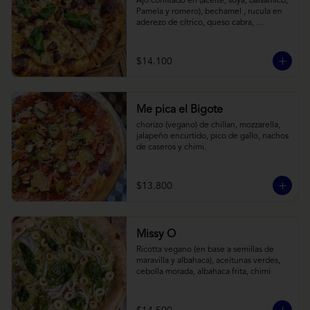
Ajo confitado en (aceite, soya, balsamico, 
Pamela y romero), bechamel , rucula en 
aderezo de cítrico, queso cabra, 
mozzarella, parmesano
$14.100
Me pica el Bigote
chorizo (vegano) de chillan, mozzarella, 
jalapeño encurtido, pico de gallo, nachos 
de caseros y chimi.
$13.800
Missy O
Ricotta vegano (en base a semillas de 
maravilla y albahaca), aceitunas verdes, 
cebolla morada, albahaca frita, chimi