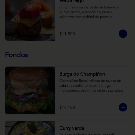
Verde Nigri
onigiri rellenos de pasta de banano y 
queso crema, apanado en panko, 
cubiertos con sashimi de pomelo, 
encurtido de pepino teriyaki, pasta de 
fermento de coles y jengibre, sobre salsa 
de crema de coco con wasabi y tierra de 
$11.800
cochayuyo.
Fondos
Burga de Champiñon
Champiñón Royal relleno de queso de 
cabra , cebolla, tomate, lechuga 
hidropónica, pepinillos de la casa, salsa 
tipo “big mac”, mostaza en pan brioche y 
acompañado de papas horneadas.
$14.100
Curry verde