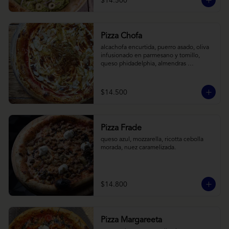
$14.500
Pizza Chofa
alcachofa encurtida, puerro asado, oliva 
infusionado en parmesano y tomillo, 
queso phidadelphia, almendras 
laminadas y ralladura de limon
$14.500
Pizza Frade
queso azul, mozzarella, ricotta cebolla 
morada, nuez caramelizada.
$14.800
Pizza Margareeta