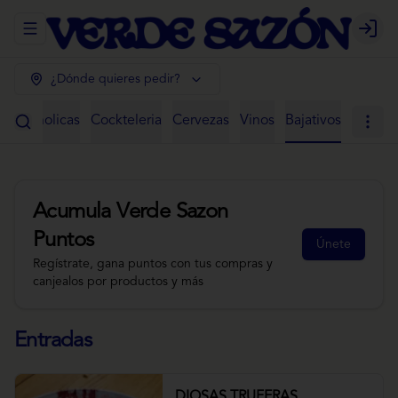
Abrir menu de navegación
Login
¿Dónde quieres pedir?
 Alcoholicas
Cockteleria
Cervezas
Vinos
Bajativos
Acumula
Verde Sazon
Puntos
Únete
Regístrate, gana puntos con tus compras y
canjealos por productos y más
Entradas
DIOSAS TRUFERAS