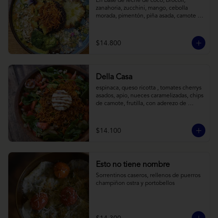
En base de leche de coco, brócoli, 
zanahoria, zucchini, mango, cebolla 
morada, pimentón, piña asada, camote 
crocante y almendras tostadas. Todo 
sobre arroz negro.
$14.800
Della Casa
espinaca, queso ricotta , tomates cherrys 
asados, apio, nueces caramelizadas, chips 
de camote, frutilla, con aderezo de 
reducción de balsámico y mostaza.
$14.100
Esto no tiene nombre
Sorrentinos caseros, rellenos de puerros 
champiñon ostra y portobellos