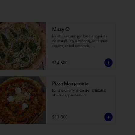
Missy O
Ricotta vegano (en base a semillas 
de maravilla y albahaca), aceitunas 
verdes, cebolla morada, 
albahaca frita, chimi
$14.500
Pizza Margareeta
tomate cherry, mozzarella, ricotta, 
albahaca, parmesano.
$13.300