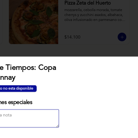
Pizza Zeta del Huerto
mozzarella, cebolla morada, tomate 
cherrys y zucchini asados, albahaca, 
oliva infusionado en parmesano con 
tomillo y reducción de balsámico.
$14.100
e Tiempos: Copa
nnay
NUBE MISO
Bizcocho relleno de manjar miso, 
o no esta disponible
servido sobre nido de fideos de arroz 
con toques citricos coronado con 
teja de chocolate blanco y bañado 
nes especiales
con mezcla tres leches tibia.
$7.900