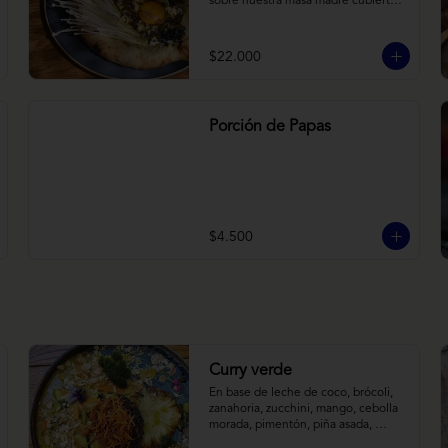
sobre nuestra masa madre cubierta 
con hongos morchellas y enokis, 
yemas de huevo (cremosas), laminas 
finas de trufa negra frescas y 
$22.000
pequeños toques de chimichurri.
Porción de Papas
$4.500
Curry verde
En base de leche de coco, brócoli, 
zanahoria, zucchini, mango, cebolla 
morada, pimentón, piña asada, 
camote crocante y almendras 