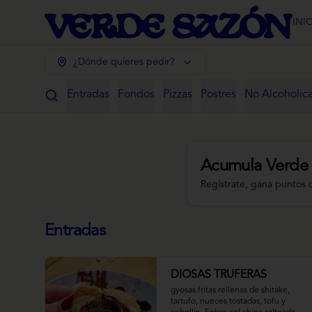
INI
¿Dónde quieres pedir?
Entradas
Fondos
Pizzas
Postres
No Alcoholic
Acumula
Verde
Regístrate, gana puntos 
Entradas
DIOSAS TRUFERAS
gyosas fritas rellenas de shitake, 
tartufo, nueces tostadas, tofu y 