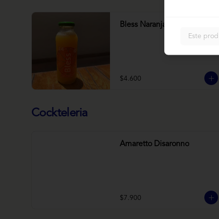
Bless Naranja
Este prod
$4.600
Cockteleria
Amaretto Disaronno
$7.900