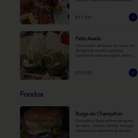
cebollín. Sobre col china salteada en 
aceite de sésamo, acompañado de 
salsa de arándanos con toques 
asiáticos
$11.900
Palta Asada
Con corazón de queso de cabra, mix 
de (quínoa, tomate y pepino) 
cubierta en salsa de yogurt, pesto de 
cilantro y brotes de alfalfa.
$10.900
Fondos
Burga de Champiñon
Champiñón Royal relleno de queso 
de cabra , cebolla, tomate, lechuga 
hidropónica, pepinillos de la casa, 
salsa tipo “big mac”, mostaza en pan 