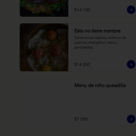
brioche y acompañado de papas 
horneadas.
$14.100
Esto no tiene nombre
Sorrentinos caseros, rellenos de 
puerros champiñon ostra y 
portobellos
$14.300
Menu de niño queadilla
$7.500