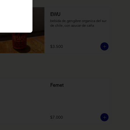
EWU
bebida de gengibre organica del sur 
de chile, con azucar de caña
$3.500
Fernet
$7.000