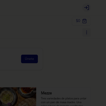
Login
$0
Únete
Mezze
Tres variedades de platos para untar 
con un pan de masa madre. Una 