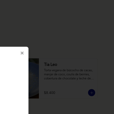
Close
Tia Leo
Torta vegana de bizcocho de cacao, 
manjar de coco, coulis de berries, 
cobertura de chocolate y leche de 
coco con almendra, acompañado de 
frutas de estación.
$8.400