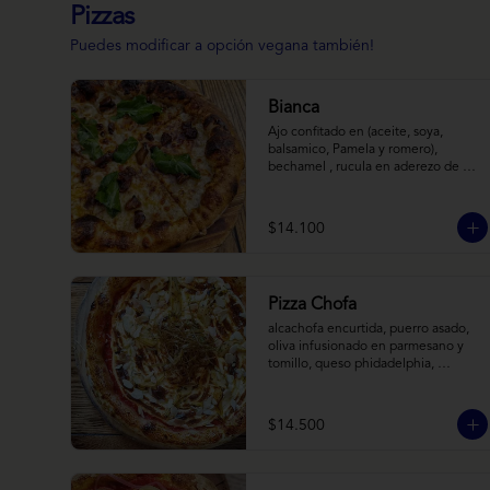
Pizzas
Puedes modificar a opción vegana también!
Bianca
Ajo confitado en (aceite, soya, 
balsamico, Pamela y romero), 
bechamel , rucula en aderezo de 
cítrico, queso cabra, mozzarella, 
parmesano
$14.100
Pizza Chofa
alcachofa encurtida, puerro asado, 
oliva infusionado en parmesano y 
tomillo, queso phidadelphia, 
almendras laminadas y ralladura de 
limon
$14.500