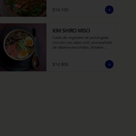
balsámico y mostaza.
$14.100
KIM SHIRO MISO
Caldo de vegetales de prolongada 
cocción con sabor sutil, acompañado 
de rábanos encurtidos, shitakes 
cocidos en almibar de soya, puerro, 
huevos nitamago (tofu nitamago 
como opción vegana) y los 
$14.800
infaltables fideos de ramen.