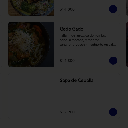
tostadas. Todo sobre arroz negro.
$14.800
Gado Gado
Tallarín de arroz, caldo kombu, 
cebolla morada, pimentón, 
zanahoria, zucchini, cubierto en salsa 
indonésica de maní, pesto de 
cilantro y brotes de alfalfa.
$14.800
Sopa de Cebolla
$12.900