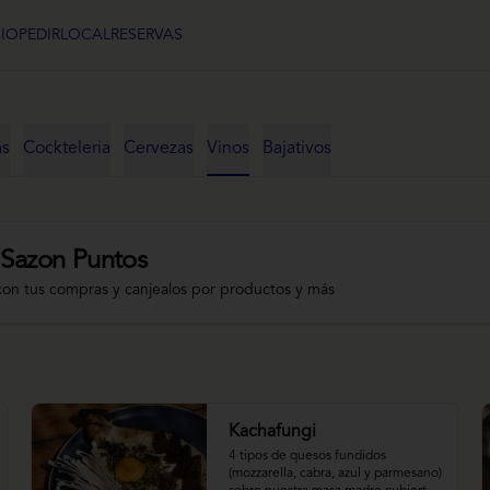
CIO
PEDIR
LOCAL
RESERVAS
as
Cockteleria
Cervezas
Vinos
Bajativos
 Sazon Puntos
con tus compras y canjealos por productos y más
Kachafungi
4 tipos de quesos fundidos 
(mozzarella, cabra, azul y parmesano) 