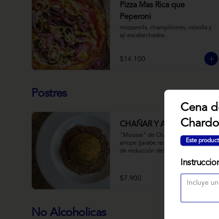
Pizza Mas Rica que
Peperoni
mozzarella, champiñones, cebolla y 
ají escabechados.
$14.100
Postres
Cena d
Chardo
CHAÑAR Y ALGARROBO
"Mousse” de Chañar, relleno de 
Este product
arrope (jarabe resultado de 10 horas 
de reducción del fruto y agua) de 
Chañar con toque de clavo de olor y 
Instruccio
canela, cubierto de una fina capa  de 
chocolate amargo y cúrcuma, sobre 
$7.900
una tierra de harina de 
Algarrobo y nueces.
No Alcoholicas