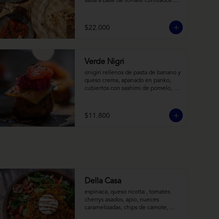
salsa a base de tomate confitados y 
cacho de cabra; hummus rústico 
coronado con picadillo de ají verde, 
limón y ajo; pimentones y cebollas 
$22.000
horneadas largamente, con toques 
de aceite asiático sobre cama de 
labneh casero (yogurt cremoso 
griego).
Verde Nigri
onigiri rellenos de pasta de banano y 
queso crema, apanado en panko, 
cubiertos con sashimi de pomelo, 
encurtido de pepino teriyaki, pasta 
de fermento de coles y jengibre, 
sobre salsa de crema de coco con 
$11.800
wasabi y tierra de cochayuyo.
Della Casa
espinaca, queso ricotta , tomates 
cherrys asados, apio, nueces 
caramelizadas, chips de camote, 
frutilla, con aderezo de reducción de 