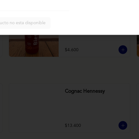
Bless betarraga
ucto no esta disponible
Betarraga, manzana, zanahoria
$4.600
Cognac Hennessy
$13.400