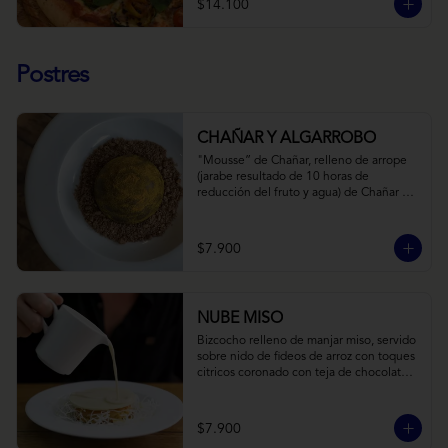
$14.100
Postres
CHAÑAR Y ALGARROBO
"Mousse” de Chañar, relleno de arrope 
(jarabe resultado de 10 horas de 
reducción del fruto y agua) de Chañar 
con toque de clavo de olor y canela, 
cubierto de una fina capa  de chocolate 
amargo y cúrcuma, sobre una tierra de 
$7.900
harina de Algarrobo y nueces.
NUBE MISO
Bizcocho relleno de manjar miso, servido 
sobre nido de fideos de arroz con toques 
citricos coronado con teja de chocolate 
blanco y bañado con mezcla tres leches 
tibia.
$7.900