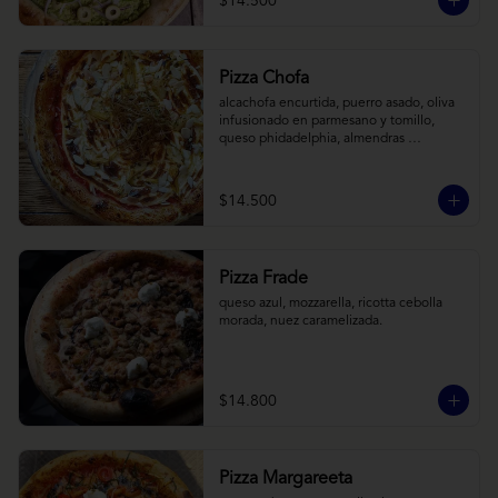
$14.500
Pizza Chofa
alcachofa encurtida, puerro asado, oliva 
infusionado en parmesano y tomillo, 
queso phidadelphia, almendras 
laminadas y ralladura de limon
$14.500
Pizza Frade
queso azul, mozzarella, ricotta cebolla 
morada, nuez caramelizada.
$14.800
Pizza Margareeta