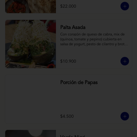
cebollas horneadas largamente, con 
$22.000
toques de aceite asiático sobre cama de 
labneh casero (yogurt cremoso griego).
Palta Asada
Con corazón de queso de cabra, mix de 
(quínoa, tomate y pepino) cubierta en 
salsa de yogurt, pesto de cilantro y brotes 
de alfalfa.
$10.900
Porción de Papas
$4.500