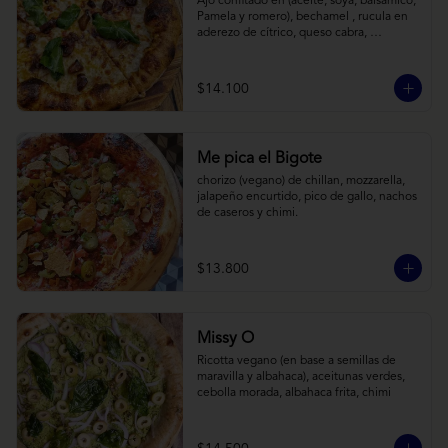
Ajo confitado en (aceite, soya, balsamico, 
Pamela y romero), bechamel , rucula en 
aderezo de cítrico, queso cabra, 
mozzarella, parmesano
$14.100
Me pica el Bigote
chorizo (vegano) de chillan, mozzarella, 
jalapeño encurtido, pico de gallo, nachos 
de caseros y chimi.
$13.800
Missy O
Ricotta vegano (en base a semillas de 
maravilla y albahaca), aceitunas verdes, 
cebolla morada, albahaca frita, chimi