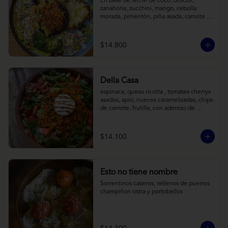
En base de leche de coco, brócoli, 
zanahoria, zucchini, mango, cebolla 
morada, pimentón, piña asada, camote 
crocante y almendras tostadas. Todo 
sobre arroz negro.
$14.800
Della Casa
espinaca, queso ricotta , tomates cherrys 
asados, apio, nueces caramelizadas, chips 
de camote, frutilla, con aderezo de 
reducción de balsámico y mostaza.
$14.100
Esto no tiene nombre
Sorrentinos caseros, rellenos de puerros 
champiñon ostra y portobellos