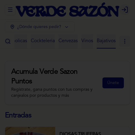
Abrir menu de navegación
Login
¿Dónde quieres pedir?
 Alcoholicas
Cockteleria
Cervezas
Vinos
Bajativos
Acumula
Verde Sazon
Puntos
Únete
Regístrate, gana puntos con tus compras y
canjealos por productos y más
Entradas
DIOSAS TRUFERAS