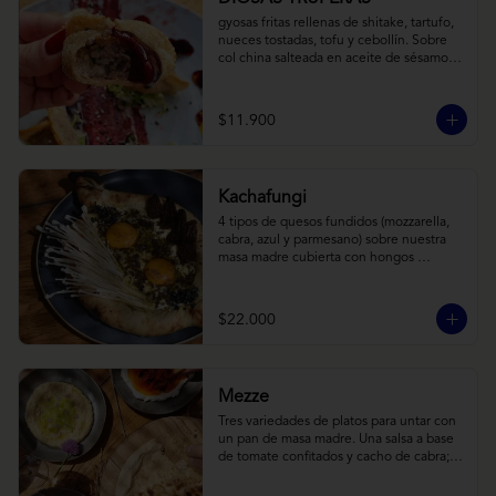
gyosas fritas rellenas de shitake, tartufo, 
nueces tostadas, tofu y cebollín. Sobre 
col china salteada en aceite de sésamo, 
acompañado de salsa de arándanos con 
toques asiáticos
$11.900
Kachafungi
4 tipos de quesos fundidos (mozzarella, 
cabra, azul y parmesano) sobre nuestra 
masa madre cubierta con hongos 
morchellas y enokis, yemas de huevo 
(cremosas), laminas finas de trufa negra 
frescas y pequeños toques de 
$22.000
chimichurri.
Mezze
Tres variedades de platos para untar con 
un pan de masa madre. Una salsa a base 
de tomate confitados y cacho de cabra; 
hummus rústico coronado con picadillo 
de ají verde, limón y ajo; pimentones y 