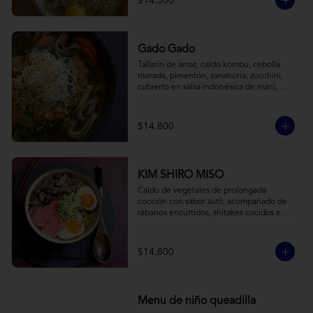
$14.300
Gado Gado
Tallarín de arroz, caldo kombu, cebolla 
morada, pimentón, zanahoria, zucchini, 
cubierto en salsa indonésica de maní, 
pesto de cilantro y brotes de alfalfa.
$14.800
KIM SHIRO MISO
Caldo de vegetales de prolongada 
cocción con sabor sutil, acompañado de 
rábanos encurtidos, shitakes cocidos en 
almibar de soya, puerro, huevos 
nitamago (tofu nitamago como opción 
vegana) y los infaltables fideos de ramen.
$14.800
Menu de niño queadilla