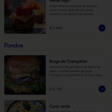
Verde Nigri
onigiri rellenos de pasta de banano y 
queso crema, apanado en panko, 
cubiertos con sashimi de pomelo, 
encurtido de pepino teriyaki, pasta de 
fermento de coles y jengibre, sobre salsa 
de crema de coco con wasabi y tierra de 
$11.800
cochayuyo.
Fondos
Burga de Champiñon
Champiñón Royal relleno de queso de 
cabra , cebolla, tomate, lechuga 
hidropónica, pepinillos de la casa, salsa 
tipo “big mac”, mostaza en pan brioche y 
acompañado de papas horneadas.
$14.100
Curry verde