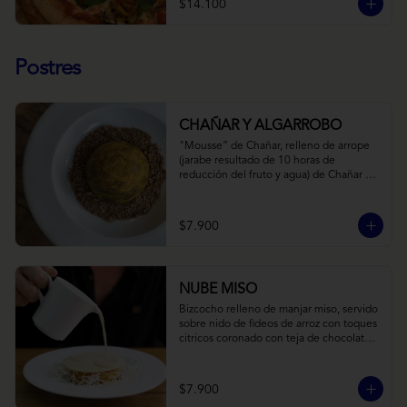
$14.100
Postres
CHAÑAR Y ALGARROBO
"Mousse” de Chañar, relleno de arrope 
(jarabe resultado de 10 horas de 
reducción del fruto y agua) de Chañar 
con toque de clavo de olor y canela, 
cubierto de una fina capa  de chocolate 
amargo y cúrcuma, sobre una tierra de 
$7.900
harina de Algarrobo y nueces.
NUBE MISO
Bizcocho relleno de manjar miso, servido 
sobre nido de fideos de arroz con toques 
citricos coronado con teja de chocolate 
blanco y bañado con mezcla tres leches 
tibia.
$7.900