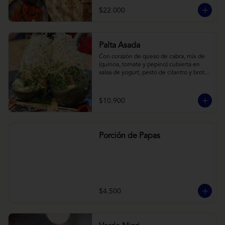
cebollas horneadas largamente, con 
$22.000
toques de aceite asiático sobre cama de 
labneh casero (yogurt cremoso griego).
Palta Asada
Con corazón de queso de cabra, mix de 
(quínoa, tomate y pepino) cubierta en 
salsa de yogurt, pesto de cilantro y brotes 
de alfalfa.
$10.900
Porción de Papas
$4.500