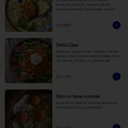
En base de leche de coco, brócoli, 
zanahoria, zucchini, mango, cebolla 
morada, pimentón, piña asada, camote 
crocante y almendras tostadas. Todo 
sobre arroz negro.
$14.800
Della Casa
espinaca, queso ricotta , tomates cherrys 
asados, apio, nueces caramelizadas, chips 
de camote, frutilla, con aderezo de 
reducción de balsámico y mostaza.
$14.100
Esto no tiene nombre
Sorrentinos caseros, rellenos de puerros 
champiñon ostra y portobellos