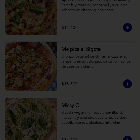
Ajo confitado en (aceite, soya, balsamico, 
Pamela y romero), bechamel , rucula en 
aderezo de cítrico, queso cabra, 
mozzarella, parmesano
$14.100
Me pica el Bigote
chorizo (vegano) de chillan, mozzarella, 
jalapeño encurtido, pico de gallo, nachos 
de caseros y chimi.
$13.800
Missy O
Ricotta vegano (en base a semillas de 
maravilla y albahaca), aceitunas verdes, 
cebolla morada, albahaca frita, chimi