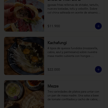
gyosas fritas rellenas de shitake, tartufo, 
nueces tostadas, tofu y cebollín. Sobre 
col china salteada en aceite de sésamo, 
acompañado de salsa de arándanos con 
toques asiáticos
$11.900
Kachafungi
4 tipos de quesos fundidos (mozzarella, 
cabra, azul y parmesano) sobre nuestra 
masa madre cubierta con hongos 
morchellas y enokis, yemas de huevo 
(cremosas), laminas finas de trufa negra 
frescas y pequeños toques de 
$22.000
chimichurri.
Mezze
Tres variedades de platos para untar con 
un pan de masa madre. Una salsa a base 
de tomate confitados y cacho de cabra; 
hummus rústico coronado con picadillo 
de ají verde, limón y ajo; pimentones y 