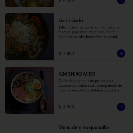
$14.300
Gado Gado
Tallarín de arroz, caldo kombu, cebolla 
morada, pimentón, zanahoria, zucchini, 
cubierto en salsa indonésica de maní, 
pesto de cilantro y brotes de alfalfa.
$14.800
KIM SHIRO MISO
Caldo de vegetales de prolongada 
cocción con sabor sutil, acompañado de 
rábanos encurtidos, shitakes cocidos en 
almibar de soya, puerro, huevos 
nitamago (tofu nitamago como opción 
vegana) y los infaltables fideos de ramen.
$14.800
Menu de niño queadilla