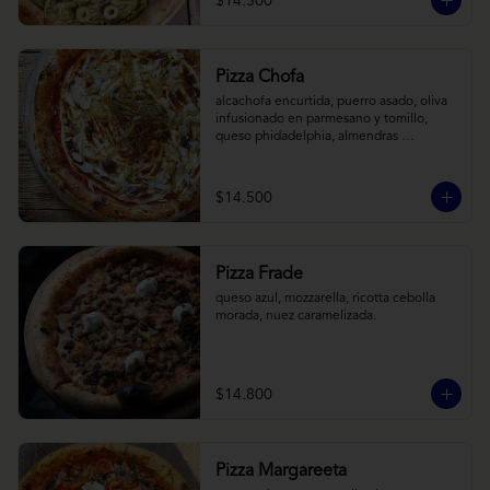
$14.500
Pizza Chofa
alcachofa encurtida, puerro asado, oliva 
infusionado en parmesano y tomillo, 
queso phidadelphia, almendras 
laminadas y ralladura de limon
$14.500
Pizza Frade
queso azul, mozzarella, ricotta cebolla 
morada, nuez caramelizada.
$14.800
Pizza Margareeta