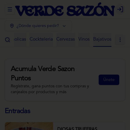
Abrir menu de navegación
Login
¿Dónde quieres pedir?
 Alcoholicas
Cockteleria
Cervezas
Vinos
Bajativos
Acumula
Verde Sazon
Puntos
Únete
Regístrate, gana puntos con tus compras y
canjealos por productos y más
Entradas
DIOSAS TRUFERAS