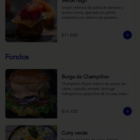
Verde Nigri
onigiri rellenos de pasta de banano y 
queso crema, apanado en panko, 
cubiertos con sashimi de pomelo, 
encurtido de pepino teriyaki, pasta de 
fermento de coles y jengibre, sobre salsa 
de crema de coco con wasabi y tierra de 
$11.800
cochayuyo.
Fondos
Burga de Champiñon
Champiñón Royal relleno de queso de 
cabra , cebolla, tomate, lechuga 
hidropónica, pepinillos de la casa, salsa 
tipo “big mac”, mostaza en pan brioche y 
acompañado de papas horneadas.
$14.100
Curry verde