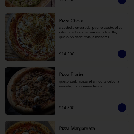
$14.500
Pizza Chofa
alcachofa encurtida, puerro asado, oliva 
infusionado en parmesano y tomillo, 
queso phidadelphia, almendras 
laminadas y ralladura de limon
$14.500
Pizza Frade
queso azul, mozzarella, ricotta cebolla 
morada, nuez caramelizada.
$14.800
Pizza Margareeta