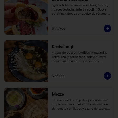
gyosas fritas rellenas de shitake, tartufo, 
nueces tostadas, tofu y cebollín. Sobre 
col china salteada en aceite de sésamo, 
acompañado de salsa de arándanos con 
toques asiáticos
$11.900
Kachafungi
4 tipos de quesos fundidos (mozzarella, 
cabra, azul y parmesano) sobre nuestra 
masa madre cubierta con hongos 
morchellas y enokis, yemas de huevo 
(cremosas), laminas finas de trufa negra 
frescas y pequeños toques de 
$22.000
chimichurri.
Mezze
Tres variedades de platos para untar con 
un pan de masa madre. Una salsa a base 
de tomate confitados y cacho de cabra; 
hummus rústico coronado con picadillo 
de ají verde, limón y ajo; pimentones y 