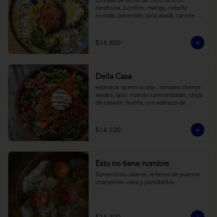
En base de leche de coco, brócoli, 
zanahoria, zucchini, mango, cebolla 
morada, pimentón, piña asada, camote 
crocante y almendras tostadas. Todo 
sobre arroz negro.
$14.800
Della Casa
espinaca, queso ricotta , tomates cherrys 
asados, apio, nueces caramelizadas, chips 
de camote, frutilla, con aderezo de 
reducción de balsámico y mostaza.
$14.100
Esto no tiene nombre
Sorrentinos caseros, rellenos de puerros 
champiñon ostra y portobellos