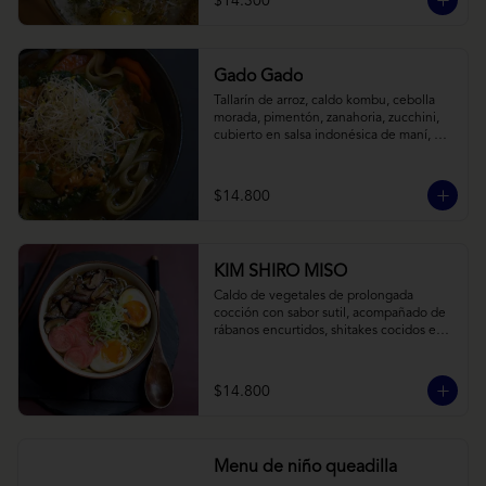
$14.300
Gado Gado
Tallarín de arroz, caldo kombu, cebolla 
morada, pimentón, zanahoria, zucchini, 
cubierto en salsa indonésica de maní, 
pesto de cilantro y brotes de alfalfa.
$14.800
KIM SHIRO MISO
Caldo de vegetales de prolongada 
cocción con sabor sutil, acompañado de 
rábanos encurtidos, shitakes cocidos en 
almibar de soya, puerro, huevos 
nitamago (tofu nitamago como opción 
vegana) y los infaltables fideos de ramen.
$14.800
Menu de niño queadilla