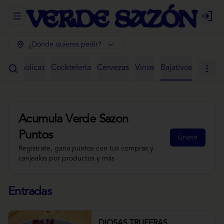
Abrir menu de navegación
Login
¿Dónde quieres pedir?
 Alcoholicas
Cockteleria
Cervezas
Vinos
Bajativos
Acumula
Verde Sazon
Puntos
Únete
Regístrate, gana puntos con tus compras y
canjealos por productos y más
Entradas
DIOSAS TRUFERAS