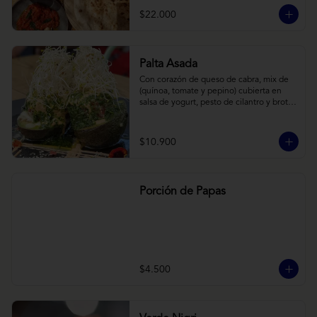
cebollas horneadas largamente, con 
$22.000
toques de aceite asiático sobre cama de 
labneh casero (yogurt cremoso griego).
Palta Asada
Con corazón de queso de cabra, mix de 
(quínoa, tomate y pepino) cubierta en 
salsa de yogurt, pesto de cilantro y brotes 
de alfalfa.
$10.900
Porción de Papas
$4.500