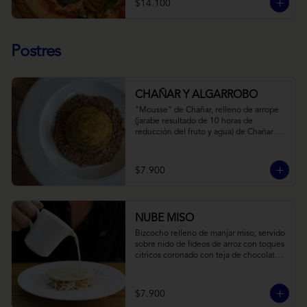
$14.100
Postres
CHAÑAR Y ALGARROBO
"Mousse” de Chañar, relleno de arrope 
(jarabe resultado de 10 horas de 
reducción del fruto y agua) de Chañar 
con toque de clavo de olor y canela, 
cubierto de una fina capa  de chocolate 
amargo y cúrcuma, sobre una tierra de 
$7.900
harina de Algarrobo y nueces.
NUBE MISO
Bizcocho relleno de manjar miso, servido 
sobre nido de fideos de arroz con toques 
citricos coronado con teja de chocolate 
blanco y bañado con mezcla tres leches 
tibia.
$7.900