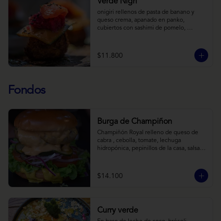
Verde Nigri
onigiri rellenos de pasta de banano y 
queso crema, apanado en panko, 
cubiertos con sashimi de pomelo, 
encurtido de pepino teriyaki, pasta de 
fermento de coles y jengibre, sobre salsa 
de crema de coco con wasabi y tierra de 
$11.800
cochayuyo.
Fondos
Burga de Champiñon
Champiñón Royal relleno de queso de 
cabra , cebolla, tomate, lechuga 
hidropónica, pepinillos de la casa, salsa 
tipo “big mac”, mostaza en pan brioche y 
acompañado de papas horneadas.
$14.100
Curry verde