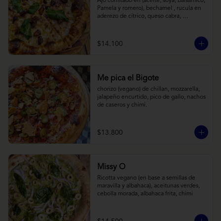
Ajo confitado en (aceite, soya, balsamico, 
Pamela y romero), bechamel , rucula en 
aderezo de cítrico, queso cabra, 
mozzarella, parmesano
$14.100
Me pica el Bigote
chorizo (vegano) de chillan, mozzarella, 
jalapeño encurtido, pico de gallo, nachos 
de caseros y chimi.
$13.800
Missy O
Ricotta vegano (en base a semillas de 
maravilla y albahaca), aceitunas verdes, 
cebolla morada, albahaca frita, chimi