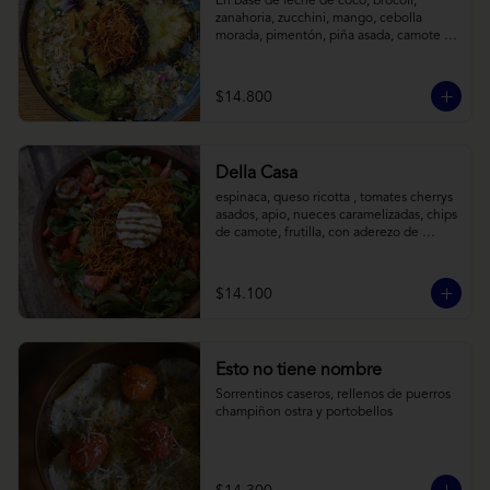
En base de leche de coco, brócoli, 
zanahoria, zucchini, mango, cebolla 
morada, pimentón, piña asada, camote 
crocante y almendras tostadas. Todo 
sobre arroz negro.
$14.800
Della Casa
espinaca, queso ricotta , tomates cherrys 
asados, apio, nueces caramelizadas, chips 
de camote, frutilla, con aderezo de 
reducción de balsámico y mostaza.
$14.100
Esto no tiene nombre
Sorrentinos caseros, rellenos de puerros 
champiñon ostra y portobellos