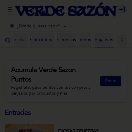
Abrir menu de navegación
Login
¿Dónde quieres pedir?
 Alcoholicas
Cockteleria
Cervezas
Vinos
Bajativos
Acumula
Verde Sazon
Puntos
Únete
Regístrate, gana puntos con tus compras y
canjealos por productos y más
Entradas
DIOSAS TRUFERAS