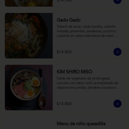
$14.300
Gado Gado
Tallarín de arroz, caldo kombu, cebolla 
morada, pimentón, zanahoria, zucchini, 
cubierto en salsa indonésica de maní, 
pesto de cilantro y brotes de alfalfa.
$14.800
KIM SHIRO MISO
Caldo de vegetales de prolongada 
cocción con sabor sutil, acompañado de 
rábanos encurtidos, shitakes cocidos en 
almibar de soya, puerro, huevos 
nitamago (tofu nitamago como opción 
vegana) y los infaltables fideos de ramen.
$14.800
Menu de niño queadilla