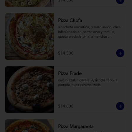
$14.500
Pizza Chofa
alcachofa encurtida, puerro asado, oliva 
infusionado en parmesano y tomillo, 
queso phidadelphia, almendras 
laminadas y ralladura de limon
$14.500
Pizza Frade
queso azul, mozzarella, ricotta cebolla 
morada, nuez caramelizada.
$14.800
Pizza Margareeta