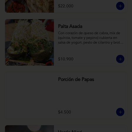
cebollas horneadas largamente, con 
$22.000
toques de aceite asiático sobre cama de 
labneh casero (yogurt cremoso griego).
Palta Asada
Con corazón de queso de cabra, mix de 
(quínoa, tomate y pepino) cubierta en 
salsa de yogurt, pesto de cilantro y brotes 
de alfalfa.
$10.900
Porción de Papas
$4.500