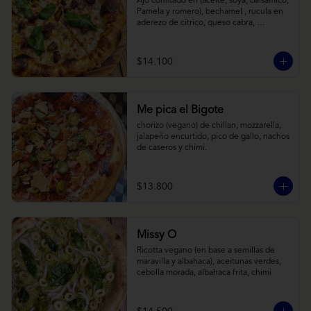
Ajo confitado en (aceite, soya, balsamico, 
Pamela y romero), bechamel , rucula en 
aderezo de cítrico, queso cabra, 
mozzarella, parmesano
$14.100
Me pica el Bigote
chorizo (vegano) de chillan, mozzarella, 
jalapeño encurtido, pico de gallo, nachos 
de caseros y chimi.
$13.800
Missy O
Ricotta vegano (en base a semillas de 
maravilla y albahaca), aceitunas verdes, 
cebolla morada, albahaca frita, chimi