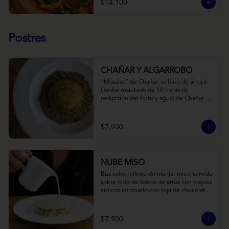
$14.100
Postres
CHAÑAR Y ALGARROBO
"Mousse” de Chañar, relleno de arrope 
(jarabe resultado de 10 horas de 
reducción del fruto y agua) de Chañar 
con toque de clavo de olor y canela, 
cubierto de una fina capa  de chocolate 
amargo y cúrcuma, sobre una tierra de 
$7.900
harina de Algarrobo y nueces.
NUBE MISO
Bizcocho relleno de manjar miso, servido 
sobre nido de fideos de arroz con toques 
citricos coronado con teja de chocolate 
blanco y bañado con mezcla tres leches 
tibia.
$7.900