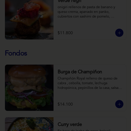
Verde Nigri
onigiri rellenos de pasta de banano y 
queso crema, apanado en panko, 
cubiertos con sashimi de pomelo, 
encurtido de pepino teriyaki, pasta de 
fermento de coles y jengibre, sobre salsa 
de crema de coco con wasabi y tierra de 
$11.800
cochayuyo.
Fondos
Burga de Champiñon
Champiñón Royal relleno de queso de 
cabra , cebolla, tomate, lechuga 
hidropónica, pepinillos de la casa, salsa 
tipo “big mac”, mostaza en pan brioche y 
acompañado de papas horneadas.
$14.100
Curry verde