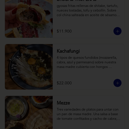
gyosas fritas rellenas de shitake, tartufo, 
nueces tostadas, tofu y cebollín. Sobre 
col china salteada en aceite de sésamo, 
acompañado de salsa de arándanos con 
toques asiáticos
$11.900
Kachafungi
4 tipos de quesos fundidos (mozzarella, 
cabra, azul y parmesano) sobre nuestra 
masa madre cubierta con hongos 
morchellas y enokis, yemas de huevo 
(cremosas), laminas finas de trufa negra 
frescas y pequeños toques de 
$22.000
chimichurri.
Mezze
Tres variedades de platos para untar con 
un pan de masa madre. Una salsa a base 
de tomate confitados y cacho de cabra; 
hummus rústico coronado con picadillo 
de ají verde, limón y ajo; pimentones y 