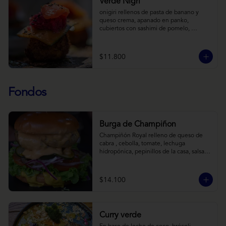
Verde Nigri
onigiri rellenos de pasta de banano y 
queso crema, apanado en panko, 
cubiertos con sashimi de pomelo, 
encurtido de pepino teriyaki, pasta de 
fermento de coles y jengibre, sobre salsa 
de crema de coco con wasabi y tierra de 
$11.800
cochayuyo.
Fondos
Burga de Champiñon
Champiñón Royal relleno de queso de 
cabra , cebolla, tomate, lechuga 
hidropónica, pepinillos de la casa, salsa 
tipo “big mac”, mostaza en pan brioche y 
acompañado de papas horneadas.
$14.100
Curry verde