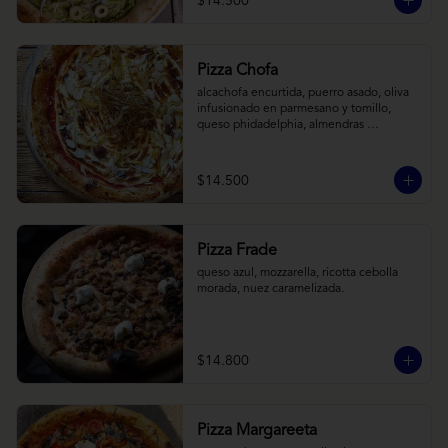
$14.500
Pizza Chofa
alcachofa encurtida, puerro asado, oliva 
infusionado en parmesano y tomillo, 
queso phidadelphia, almendras 
laminadas y ralladura de limon
$14.500
Pizza Frade
queso azul, mozzarella, ricotta cebolla 
morada, nuez caramelizada.
$14.800
Pizza Margareeta