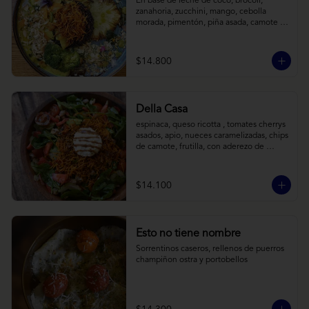
En base de leche de coco, brócoli, 
zanahoria, zucchini, mango, cebolla 
morada, pimentón, piña asada, camote 
crocante y almendras tostadas. Todo 
sobre arroz negro.
$14.800
Della Casa
espinaca, queso ricotta , tomates cherrys 
asados, apio, nueces caramelizadas, chips 
de camote, frutilla, con aderezo de 
reducción de balsámico y mostaza.
$14.100
Esto no tiene nombre
Sorrentinos caseros, rellenos de puerros 
champiñon ostra y portobellos