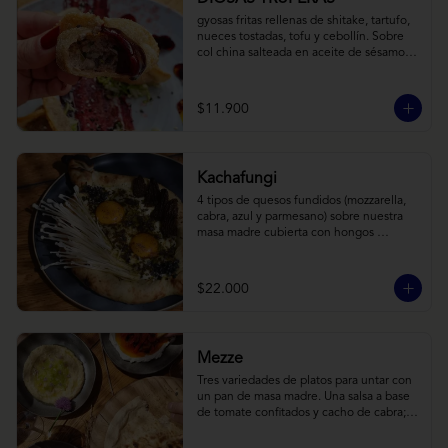
gyosas fritas rellenas de shitake, tartufo, 
nueces tostadas, tofu y cebollín. Sobre 
col china salteada en aceite de sésamo, 
acompañado de salsa de arándanos con 
toques asiáticos
$11.900
Kachafungi
4 tipos de quesos fundidos (mozzarella, 
cabra, azul y parmesano) sobre nuestra 
masa madre cubierta con hongos 
morchellas y enokis, yemas de huevo 
(cremosas), laminas finas de trufa negra 
frescas y pequeños toques de 
$22.000
chimichurri.
Mezze
Tres variedades de platos para untar con 
un pan de masa madre. Una salsa a base 
de tomate confitados y cacho de cabra; 
hummus rústico coronado con picadillo 
de ají verde, limón y ajo; pimentones y 