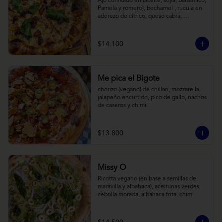
Ajo confitado en (aceite, soya, balsamico, 
Pamela y romero), bechamel , rucula en 
aderezo de cítrico, queso cabra, 
mozzarella, parmesano
$14.100
Me pica el Bigote
chorizo (vegano) de chillan, mozzarella, 
jalapeño encurtido, pico de gallo, nachos 
de caseros y chimi.
$13.800
Missy O
Ricotta vegano (en base a semillas de 
maravilla y albahaca), aceitunas verdes, 
cebolla morada, albahaca frita, chimi