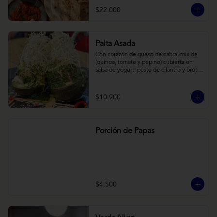
cebollas horneadas largamente, con 
$22.000
toques de aceite asiático sobre cama de 
labneh casero (yogurt cremoso griego).
Palta Asada
Con corazón de queso de cabra, mix de 
(quínoa, tomate y pepino) cubierta en 
salsa de yogurt, pesto de cilantro y brotes 
de alfalfa.
$10.900
Porción de Papas
$4.500