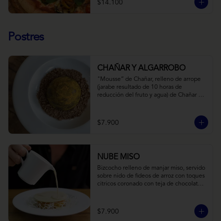
$14.100
Postres
CHAÑAR Y ALGARROBO
"Mousse” de Chañar, relleno de arrope 
(jarabe resultado de 10 horas de 
reducción del fruto y agua) de Chañar 
con toque de clavo de olor y canela, 
cubierto de una fina capa  de chocolate 
amargo y cúrcuma, sobre una tierra de 
$7.900
harina de Algarrobo y nueces.
NUBE MISO
Bizcocho relleno de manjar miso, servido 
sobre nido de fideos de arroz con toques 
citricos coronado con teja de chocolate 
blanco y bañado con mezcla tres leches 
tibia.
$7.900