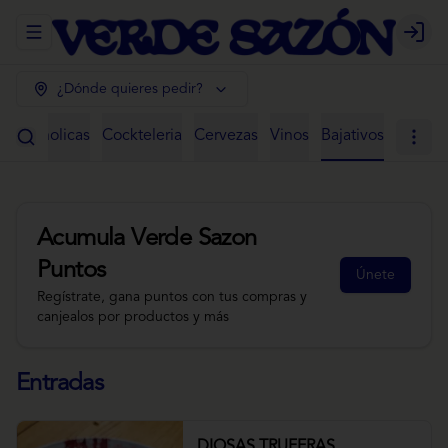
Abrir menu de navegación
Login
¿Dónde quieres pedir?
 Alcoholicas
Cockteleria
Cervezas
Vinos
Bajativos
Acumula
Verde Sazon
Puntos
Únete
Regístrate, gana puntos con tus compras y
canjealos por productos y más
Entradas
DIOSAS TRUFERAS