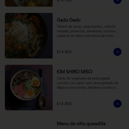
$14.300
Gado Gado
Tallarín de arroz, caldo kombu, cebolla 
morada, pimentón, zanahoria, zucchini, 
cubierto en salsa indonésica de maní, 
pesto de cilantro y brotes de alfalfa.
$14.800
KIM SHIRO MISO
Caldo de vegetales de prolongada 
cocción con sabor sutil, acompañado de 
rábanos encurtidos, shitakes cocidos en 
almibar de soya, puerro, huevos 
nitamago (tofu nitamago como opción 
vegana) y los infaltables fideos de ramen.
$14.800
Menu de niño queadilla