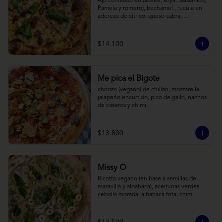
Ajo confitado en (aceite, soya, balsamico, 
Pamela y romero), bechamel , rucula en 
aderezo de cítrico, queso cabra, 
mozzarella, parmesano
$14.100
Me pica el Bigote
chorizo (vegano) de chillan, mozzarella, 
jalapeño encurtido, pico de gallo, nachos 
de caseros y chimi.
$13.800
Missy O
Ricotta vegano (en base a semillas de 
maravilla y albahaca), aceitunas verdes, 
cebolla morada, albahaca frita, chimi