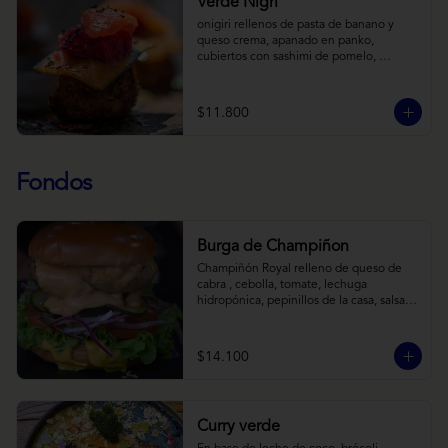
Verde Nigri
onigiri rellenos de pasta de banano y 
queso crema, apanado en panko, 
cubiertos con sashimi de pomelo, 
encurtido de pepino teriyaki, pasta de 
fermento de coles y jengibre, sobre salsa 
de crema de coco con wasabi y tierra de 
$11.800
cochayuyo.
Fondos
Burga de Champiñon
Champiñón Royal relleno de queso de 
cabra , cebolla, tomate, lechuga 
hidropónica, pepinillos de la casa, salsa 
tipo “big mac”, mostaza en pan brioche y 
acompañado de papas horneadas.
$14.100
Curry verde