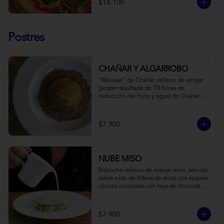
$14.100
Postres
CHAÑAR Y ALGARROBO
"Mousse” de Chañar, relleno de arrope 
(jarabe resultado de 10 horas de 
reducción del fruto y agua) de Chañar 
con toque de clavo de olor y canela, 
cubierto de una fina capa  de chocolate 
amargo y cúrcuma, sobre una tierra de 
$7.900
harina de Algarrobo y nueces.
NUBE MISO
Bizcocho relleno de manjar miso, servido 
sobre nido de fideos de arroz con toques 
citricos coronado con teja de chocolate 
blanco y bañado con mezcla tres leches 
tibia.
$7.900