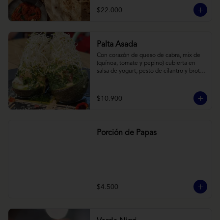
cebollas horneadas largamente, con 
$22.000
toques de aceite asiático sobre cama de 
labneh casero (yogurt cremoso griego).
Palta Asada
Con corazón de queso de cabra, mix de 
(quínoa, tomate y pepino) cubierta en 
salsa de yogurt, pesto de cilantro y brotes 
de alfalfa.
$10.900
Porción de Papas
$4.500