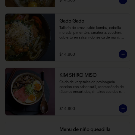
$14.300
Gado Gado
Tallarín de arroz, caldo kombu, cebolla 
morada, pimentón, zanahoria, zucchini, 
cubierto en salsa indonésica de maní, 
pesto de cilantro y brotes de alfalfa.
$14.800
KIM SHIRO MISO
Caldo de vegetales de prolongada 
cocción con sabor sutil, acompañado de 
rábanos encurtidos, shitakes cocidos en 
almibar de soya, puerro, huevos 
nitamago (tofu nitamago como opción 
vegana) y los infaltables fideos de ramen.
$14.800
Menu de niño queadilla