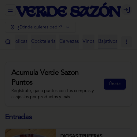
Abrir menu de navegación
Login
¿Dónde quieres pedir?
 Alcoholicas
Cockteleria
Cervezas
Vinos
Bajativos
Acumula
Verde Sazon
Puntos
Únete
Regístrate, gana puntos con tus compras y
canjealos por productos y más
Entradas
DIOSAS TRUFERAS