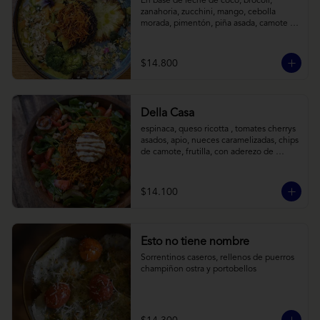
En base de leche de coco, brócoli, 
zanahoria, zucchini, mango, cebolla 
morada, pimentón, piña asada, camote 
crocante y almendras tostadas. Todo 
sobre arroz negro.
$14.800
Della Casa
espinaca, queso ricotta , tomates cherrys 
asados, apio, nueces caramelizadas, chips 
de camote, frutilla, con aderezo de 
reducción de balsámico y mostaza.
$14.100
Esto no tiene nombre
Sorrentinos caseros, rellenos de puerros 
champiñon ostra y portobellos