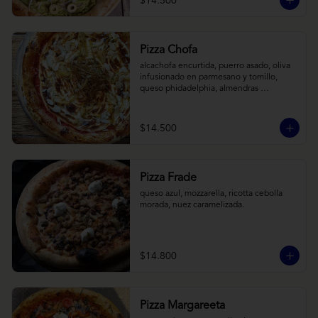
$14.500
Pizza Chofa
alcachofa encurtida, puerro asado, oliva 
infusionado en parmesano y tomillo, 
queso phidadelphia, almendras 
laminadas y ralladura de limon
$14.500
Pizza Frade
queso azul, mozzarella, ricotta cebolla 
morada, nuez caramelizada.
$14.800
Pizza Margareeta