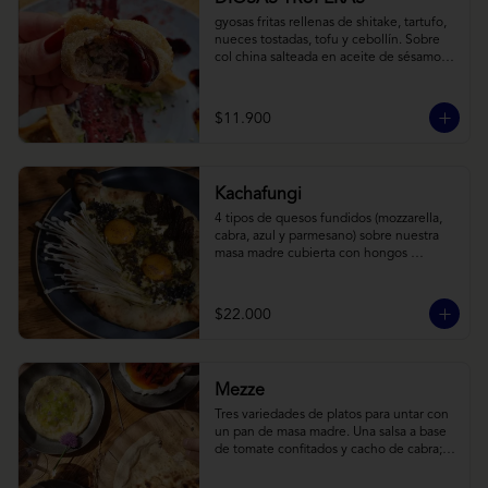
gyosas fritas rellenas de shitake, tartufo, 
nueces tostadas, tofu y cebollín. Sobre 
col china salteada en aceite de sésamo, 
acompañado de salsa de arándanos con 
toques asiáticos
$11.900
Kachafungi
4 tipos de quesos fundidos (mozzarella, 
cabra, azul y parmesano) sobre nuestra 
masa madre cubierta con hongos 
morchellas y enokis, yemas de huevo 
(cremosas), laminas finas de trufa negra 
frescas y pequeños toques de 
$22.000
chimichurri.
Mezze
Tres variedades de platos para untar con 
un pan de masa madre. Una salsa a base 
de tomate confitados y cacho de cabra; 
hummus rústico coronado con picadillo 
de ají verde, limón y ajo; pimentones y 