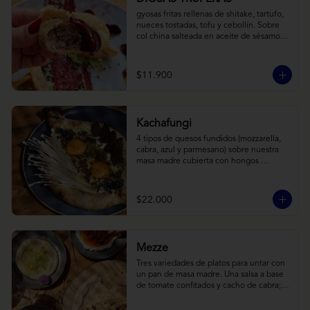
gyosas fritas rellenas de shitake, tartufo, 
nueces tostadas, tofu y cebollín. Sobre 
col china salteada en aceite de sésamo, 
acompañado de salsa de arándanos con 
toques asiáticos
$11.900
Kachafungi
4 tipos de quesos fundidos (mozzarella, 
cabra, azul y parmesano) sobre nuestra 
masa madre cubierta con hongos 
morchellas y enokis, yemas de huevo 
(cremosas), laminas finas de trufa negra 
frescas y pequeños toques de 
$22.000
chimichurri.
Mezze
Tres variedades de platos para untar con 
un pan de masa madre. Una salsa a base 
de tomate confitados y cacho de cabra; 
hummus rústico coronado con picadillo 
de ají verde, limón y ajo; pimentones y 