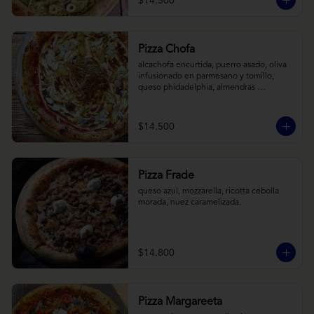
$14.500
Pizza Chofa
alcachofa encurtida, puerro asado, oliva 
infusionado en parmesano y tomillo, 
queso phidadelphia, almendras 
laminadas y ralladura de limon
$14.500
Pizza Frade
queso azul, mozzarella, ricotta cebolla 
morada, nuez caramelizada.
$14.800
Pizza Margareeta