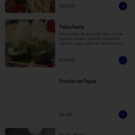
cebollas horneadas largamente, con 
$22.000
toques de aceite asiático sobre cama de 
labneh casero (yogurt cremoso griego).
Palta Asada
Con corazón de queso de cabra, mix de 
(quínoa, tomate y pepino) cubierta en 
salsa de yogurt, pesto de cilantro y brotes 
de alfalfa.
$10.900
Porción de Papas
$4.500