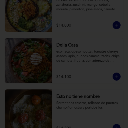
En base de leche de coco, brócoli, 
zanahoria, zucchini, mango, cebolla 
morada, pimentón, piña asada, camote 
crocante y almendras tostadas. Todo 
sobre arroz negro.
$14.800
Della Casa
espinaca, queso ricotta , tomates cherrys 
asados, apio, nueces caramelizadas, chips 
de camote, frutilla, con aderezo de 
reducción de balsámico y mostaza.
$14.100
Esto no tiene nombre
Sorrentinos caseros, rellenos de puerros 
champiñon ostra y portobellos