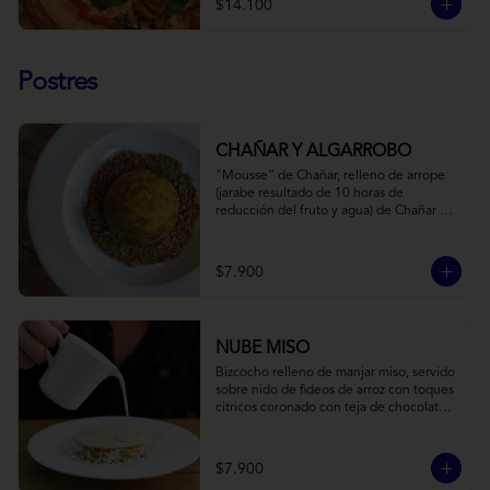
$14.100
Postres
CHAÑAR Y ALGARROBO
"Mousse” de Chañar, relleno de arrope 
(jarabe resultado de 10 horas de 
reducción del fruto y agua) de Chañar 
con toque de clavo de olor y canela, 
cubierto de una fina capa  de chocolate 
amargo y cúrcuma, sobre una tierra de 
$7.900
harina de Algarrobo y nueces.
NUBE MISO
Bizcocho relleno de manjar miso, servido 
sobre nido de fideos de arroz con toques 
citricos coronado con teja de chocolate 
blanco y bañado con mezcla tres leches 
tibia.
$7.900