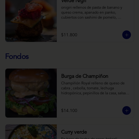
Verde Nigri
onigiri rellenos de pasta de banano y 
queso crema, apanado en panko, 
cubiertos con sashimi de pomelo, 
encurtido de pepino teriyaki, pasta de 
fermento de coles y jengibre, sobre salsa 
de crema de coco con wasabi y tierra de 
$11.800
cochayuyo.
Fondos
Burga de Champiñon
Champiñón Royal relleno de queso de 
cabra , cebolla, tomate, lechuga 
hidropónica, pepinillos de la casa, salsa 
tipo “big mac”, mostaza en pan brioche y 
acompañado de papas horneadas.
$14.100
Curry verde