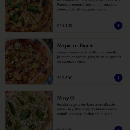
Ajo confitado en (aceite, soya, balsamico, 
Pamela y romero), bechamel , rucula en 
aderezo de cítrico, queso cabra, 
mozzarella, parmesano
$14.100
Me pica el Bigote
chorizo (vegano) de chillan, mozzarella, 
jalapeño encurtido, pico de gallo, nachos 
de caseros y chimi.
$13.800
Missy O
Ricotta vegano (en base a semillas de 
maravilla y albahaca), aceitunas verdes, 
cebolla morada, albahaca frita, chimi