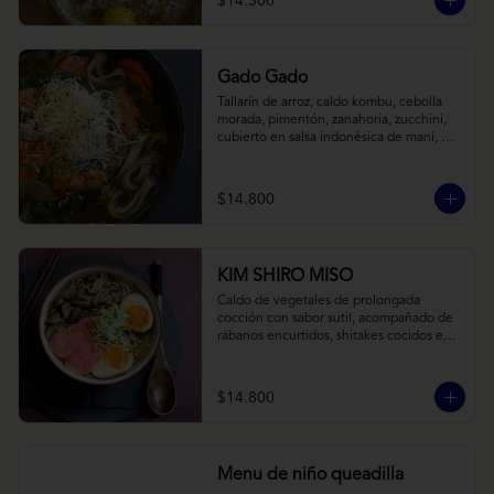
$14.300
Gado Gado
Tallarín de arroz, caldo kombu, cebolla 
morada, pimentón, zanahoria, zucchini, 
cubierto en salsa indonésica de maní, 
pesto de cilantro y brotes de alfalfa.
$14.800
KIM SHIRO MISO
Caldo de vegetales de prolongada 
cocción con sabor sutil, acompañado de 
rábanos encurtidos, shitakes cocidos en 
almibar de soya, puerro, huevos 
nitamago (tofu nitamago como opción 
vegana) y los infaltables fideos de ramen.
$14.800
Menu de niño queadilla