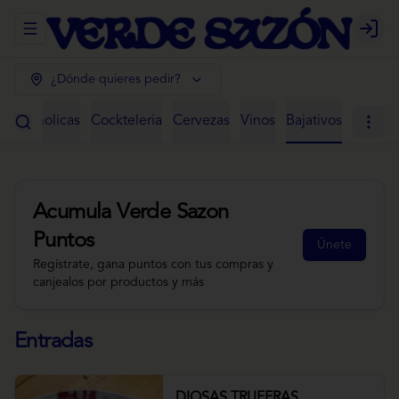
Abrir menu de navegación
Login
¿Dónde quieres pedir?
 Alcoholicas
Cockteleria
Cervezas
Vinos
Bajativos
Acumula
Verde Sazon
Puntos
Únete
Regístrate, gana puntos con tus compras y
canjealos por productos y más
Entradas
DIOSAS TRUFERAS